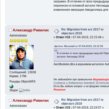
загружен. В отличие от всех предыдущ
перенесен в головной каталог Автокада
изменениях миграции Амоделлера для 
Re: Migration from arx 2017 to
Александр Ривилис
objectarx 2018
Administrator
«
Ответ #32 :
07-04-2019, 22:15:49 »
Цитата: Виталий от 07-04-2019, 22:11:52
В отличие от всех предыдущих версий Obje
каталог Автокада 2018.
AecModeler.dbx в корневом каталоге Au
Сообщений: 13938
Карма: 1796
Не забывайте про правильное
Форматиро
Рыцарь ObjectARX
Создание и добавление Autodesk Screencas
Если Вы задали вопрос и на форуме появи
Решение
Skype:
Re: Migration from arx 2017 to
Александр Ривилис
objectarx 2018
Administrator
«
Ответ #33 :
07-04-2019, 22:24:57 »