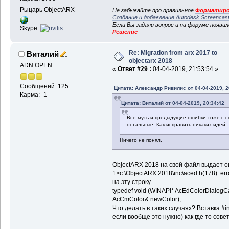
Рыцарь ObjectARX
Не забывайте про правильное
Форматиро
Создание и добавление Autodesk Screencas
Если Вы задали вопрос и на форуме появи
Skype:
Решение
Re: Migration from arx 2017 to
Виталий
objectarx 2018
ADN OPEN
«
Ответ #29 :
04-04-2019, 21:53:54 »
Сообщений: 125
Цитата: Александр Ривилис от 04-04-2019, 2
Карма: -1
Цитата: Виталий от 04-04-2019, 20:34:42
Все муть и предыдущие ошибки тоже с со
остальные. Как исправить никаких идей.
Ничего не понял.
ObjectARX 2018 на свой файл выдает о
1>c:\ObjectARX 2018\inc\aced.h(178): error 
на эту строку
typedef void (WINAPI* AcEdColorDialogCa
AcCmColor& newColor);
Что делать в таких случаях? Вставка #i
если вообще это нужно) как где то сове