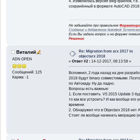
4. Изменилась версия dwg-файлов, т.е
сохранённый в формате AutoCAD 2018
Не забывайте про правильное
Форматиро
Создание и добавление Autodesk Screencas
Если Вы задали вопрос и на форуме появи
Решение
Re: Migration from arx 2017 to
Виталий
objectarx 2018
ADN OPEN
«
Ответ #2 :
14-12-2017, 08:13:58 »
Сообщений: 125
Вспомнил, 2 года назад на дне разрабо
Карма: -1
2018 будут binary совместимыми. Поэт
по Автокаду. Ну да ладно.
Вопросы есть важные:
1. Если поставить VS 2015 Update 3 буд
то как все устроить? И как вообще его 
времени.
2. Обнаружил что в Objectarx 2018 нет 
Стоит ли вообще начинать миграцию (не