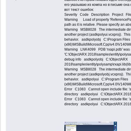
его указываю из компа но в письме она
вот текст ошибок:
Severity Code Description Project Fil
Warning Load of property 'ReferencePath' fa
path as it is relative. Please specify 
Warning MSB8028 The intermediate direct
another project (asdkpolyui.vcxproj). This
behavior. asdkpolyobj C:\Program Files
(x86)\MSBuild\Microsoft.Cpp\v4.0\V140\M
Warning LNK4099 PDB 'rxapi.pdb' was not fo
'C:\ObjectARX 2018\samples\entity\polysam
debug info asdkpolyobj C:\ObjectARX
2018\samples\entity\polysamp\rxapi.lib(li
Warning MSB8028 The intermediate direct
another project (asdkpolyobj.vcxproj). Thi
behavior. asdkpolyui C:\Program Files
(x86)\MSBuild\Microsoft.Cpp\v4.0\V140\M
Error C1083 Cannot open include file: 'afx
directory asdkpolyui C:\ObjectARX 20
Error C1083 Cannot open include file: 'afx
directory asdkpolyui C:\ObjectARX 201