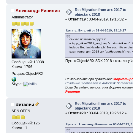
Re: Migration from arx 2017 to
Александр Ривилис
objectarx 2018
Administrator
«
Ответ #19 :
03-04-2019, 19:16:32 »
Цитата: Виталий от 03-04-2019, 19:10:17
сейчас появилась другая:
e:\cpp_viks-i-2017_no_hasp\custom\viksent\..
include file: 'arxHeaders.h': No such file or dire
как я понял для 2018 arx 'arxHeaders.h' нет,
Путь к ObjectARX SDK 2018 к каталогу \i
Сообщений: 13938
Карма: 1796
Рыцарь ObjectARX
Не забывайте про правильное
Форматиро
Создание и добавление Autodesk Screencas
Skype:
Если Вы задали вопрос и на форуме появи
Решение
Re: Migration from arx 2017 to
Виталий
objectarx 2018
ADN OPEN
«
Ответ #20 :
03-04-2019, 19:26:12 »
Сообщений: 125
Цитата: Александр Ривилис от 03-04-2019, 1
Карма: -1
Путь к ObjectARX SDK 2018 к каталогу \inc\