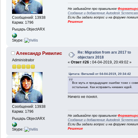
Не забывайте про правильное
Форматиро
Создание и добавление Autodesk Screencas
Если Вы задали вопрос и на форуме появи
Сообщений: 13938
Решение
Карма: 1796
Рыцарь ObjectARX
Skype:
Re: Migration from arx 2017 to
Александр Ривилис
objectarx 2018
Administrator
«
Ответ #26 :
04-04-2019, 20:49:02 »
Цитата: Виталий от 04-04-2019, 20:34:42
Все муть и предыдущие ошибки тоже с совет
остальные. Как исправить никаких идей.
Ничего не понял.
Сообщений: 13938
Карма: 1796
Не забывайте про правильное
Форматиро
Рыцарь ObjectARX
Создание и добавление Autodesk Screencas
Если Вы задали вопрос и на форуме появи
Решение
Skype: