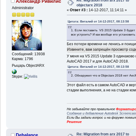
Re: Migration from arx 2017 to
Александр Ривилис
objectarx 2018
Administrator
«
Ответ #3 :
14-12-2017, 11:14:11 »
Цитата: Виталий от 14-12-2017, 08:13:58
1. Если поставить VS 2015 Update 3 будет л
все устроить? И как вообще его установить 
Без потери времени не ленись и поищи н
Извините, вам запрещён просмотр сод
Сообщений: 13938
У меня на VS 2015 Update 3 одинаково
Карма: 1796
AutoCAD 2017 и для AutoCAD 2018.
Рыцарь ObjectARX
Цитата: Виталий от 14-12-2017, 08:13:58
2. Обнаружил что в Objectarx 2018 нет AecM
Skype:
Этот файл есть в самом AutoCAD и вер
стадии выполнения, а не на стадии ко
Не забывайте про правильное
Форматиро
Создание и добавление Autodesk Screencas
Если Вы задали вопрос и на форуме появи
Решение
Re: Migration from arx 2017 to
Debalance