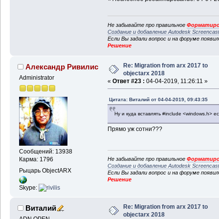
Не забывайте про правильное
Форматиро
Создание и добавление Autodesk Screencas
Если Вы задали вопрос и на форуме появи
Решение
Re: Migration from arx 2017 to
Александр Ривилис
objectarx 2018
Administrator
«
Ответ #23 :
04-04-2019, 11:26:11 »
Цитата: Виталий от 04-04-2019, 09:43:35
Ну и куда вставлять #include <windows.h> е
Прямо уж сотни???
Сообщений: 13938
Не забывайте про правильное
Форматиро
Карма: 1796
Создание и добавление Autodesk Screencas
Рыцарь ObjectARX
Если Вы задали вопрос и на форуме появи
Решение
Skype:
Re: Migration from arx 2017 to
Виталий
objectarx 2018