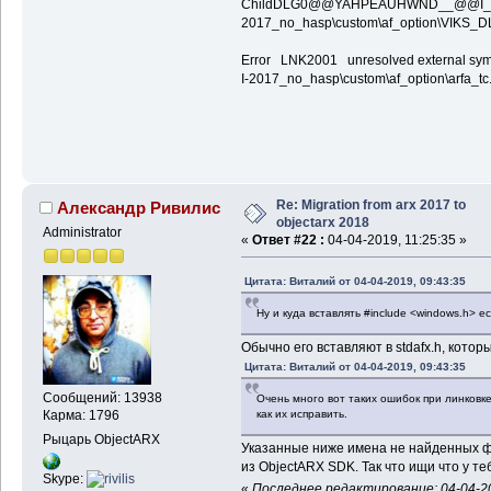
ChildDLG0@@YAHPEAUHWND__@@I_K_J@
2017_no_hasp\custom\af_option\VIKS_
Error LNK2001 unresolved external sym
I-2017_no_hasp\custom\af_option\arfa_
Re: Migration from arx 2017 to
Александр Ривилис
objectarx 2018
Administrator
«
Ответ #22 :
04-04-2019, 11:25:35 »
Цитата: Виталий от 04-04-2019, 09:43:35
Ну и куда вставлять #include <windows.h> е
Обычно его вставляют в stdafx.h, котор
Цитата: Виталий от 04-04-2019, 09:43:35
Сообщений: 13938
Очень много вот таких ошибок при линковк
как их исправить.
Карма: 1796
Рыцарь ObjectARX
Указанные ниже имена не найденных ф
из ObjectARX SDK. Так что ищи что у теб
Skype:
«
Последнее редактирование: 04-04-20