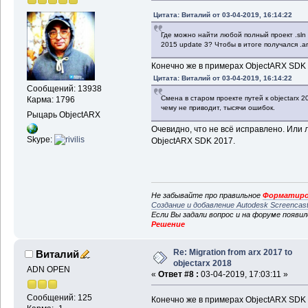
Цитата: Виталий от 03-04-2019, 16:14:22
Где можно найти любой полный проект .sln 
2015 update 3? Чтобы в итоге получался .a
Конечно же в примерах ObjectARX SDK 
Цитата: Виталий от 03-04-2019, 16:14:22
Сообщений: 13938
Смена в старом проекте путей к objectarx 2
Карма: 1796
чему не приводит, тысячи ошибок.
Рыцарь ObjectARX
Очевидно, что не всё исправлено. Или 
Skype:
ObjectARX SDK 2017.
Не забывайте про правильное
Форматиро
Создание и добавление Autodesk Screencas
Если Вы задали вопрос и на форуме появи
Решение
Re: Migration from arx 2017 to
Виталий
objectarx 2018
ADN OPEN
«
Ответ #8 :
03-04-2019, 17:03:11 »
Сообщений: 125
Конечно же в примерах ObjectARX SDK 