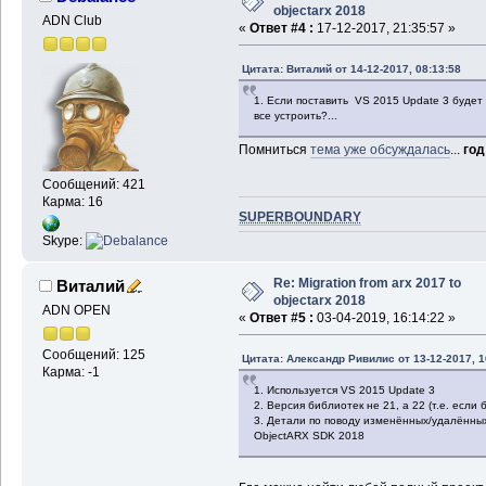
objectarx 2018
ADN Club
«
Ответ #4 :
17-12-2017, 21:35:57 »
Цитата: Виталий от 14-12-2017, 08:13:58
1. Если поставить VS 2015 Update 3 будет л
все устроить?...
Помниться
тема уже обсуждалась
...
год
Сообщений: 421
Карма: 16
SUPERBOUNDARY
Skype:
Re: Migration from arx 2017 to
Виталий
objectarx 2018
ADN OPEN
«
Ответ #5 :
03-04-2019, 16:14:22 »
Сообщений: 125
Цитата: Александр Ривилис от 13-12-2017, 1
Карма: -1
1. Используется VS 2015 Update 3
2. Версия библиотек не 21, а 22 (т.е. если б
3. Детали по поводу изменённых/удалённы
ObjectARX SDK 2018