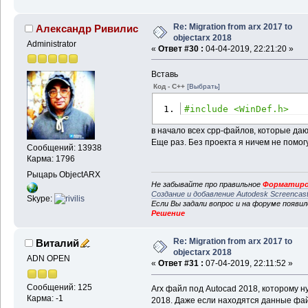
Re: Migration from arx 2017 to
Александр Ривилис
objectarx 2018
Administrator
«
Ответ #30 :
04-04-2019, 22:21:20 »
Вставь
Код - C++
[Выбрать]
#include <WinDef.h>
в начало всех cpp-файлов, которые даю
Еще раз. Без проекта я ничем не помогу
Сообщений: 13938
Карма: 1796
Рыцарь ObjectARX
Не забывайте про правильное
Форматиро
Создание и добавление Autodesk Screencas
Skype:
Если Вы задали вопрос и на форуме появи
Решение
Re: Migration from arx 2017 to
Виталий
objectarx 2018
ADN OPEN
«
Ответ #31 :
07-04-2019, 22:11:52 »
Сообщений: 125
Arx файл под Autocad 2018, которому н
Карма: -1
2018. Даже если находятся данные фай