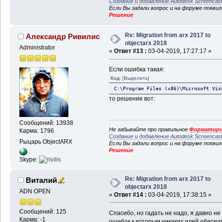
Создание и добавление Autodesk Screencas
Если Вы задали вопрос и на форуме появи
Решение
Re: Migration from arx 2017 to
Александр Ривилис
objectarx 2018
Administrator
«
Ответ #13 :
03-04-2019, 17:27:17 »
Если ошибка такая:
Код:
[Выделить]
C:\Program Files (x86)\Microsoft Vis
то решение вот:
Сообщений: 13938
Не забывайте про правильное
Форматиро
Карма: 1796
Создание и добавление Autodesk Screencas
Рыцарь ObjectARX
Если Вы задали вопрос и на форуме появи
Решение
Skype:
Re: Migration from arx 2017 to
Виталий
objectarx 2018
ADN OPEN
«
Ответ #14 :
03-04-2019, 17:38:15 »
Сообщений: 125
Спасибо, но гадать не надо, я давно н
Карма: -1
ошибок к которым никаких идей обескура