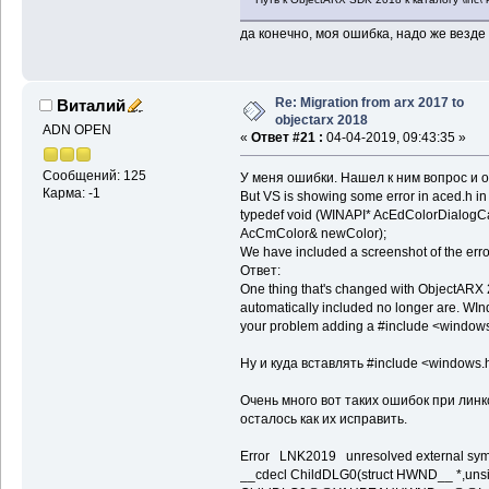
да конечно, моя ошибка, надо же везде 
Re: Migration from arx 2017 to
Виталий
objectarx 2018
ADN OPEN
«
Ответ #21 :
04-04-2019, 09:43:35 »
Сообщений: 125
У меня ошибки. Нашел к ним вопрос и о
Карма: -1
But VS is showing some error in aced.h in t
typedef void (WINAPI* AcEdColorDialogCa
AcCmColor& newColor);
We have included a screenshot of the error
Ответ:
One thing that's changed with ObjectARX 2
automatically included no longer are. WInd
your problem adding a #include <windows.h> 
Ну и куда вставлять #include <windows
Очень много вот таких ошибок при лин
осталось как их исправить.
Error LNK2019 unresolved external symbo
__cdecl ChildDLG0(struct HWND__ *,unsig