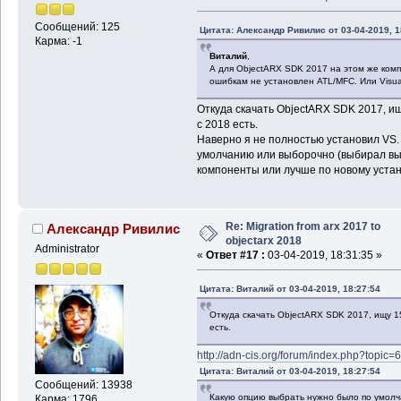
Сообщений: 125
Цитата: Александр Ривилис от 03-04-2019, 1
Карма: -1
Виталий
,
А для ObjectARX SDK 2017 на этом же ком
ошибкам не установлен ATL/MFC. Или Visual 
Откуда скачать ObjectARX SDK 2017, ищ
с 2018 есть.
Наверно я не полностью установил VS.
умолчанию или выборочно (выбирал вы
компоненты или лучше по новому уста
Re: Migration from arx 2017 to
Александр Ривилис
objectarx 2018
Administrator
«
Ответ #17 :
03-04-2019, 18:31:35 »
Цитата: Виталий от 03-04-2019, 18:27:54
Откуда скачать ObjectARX SDK 2017, ищу 15
есть.
http://adn-cis.org/forum/index.php?topic=
Цитата: Виталий от 03-04-2019, 18:27:54
Сообщений: 13938
Какую опцию выбрать нужно было по умолч
Карма: 1796