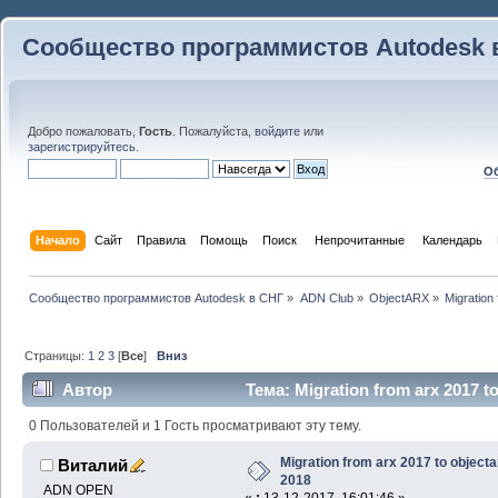
Сообщество программистов Autodesk 
Добро пожаловать,
Гость
. Пожалуйста,
войдите
или
зарегистрируйтесь
.
Об
Начало
Сайт
Правила
Помощь
Поиск
 Непрочитанные 
Календарь
Сообщество программистов Autodesk в СНГ
»
ADN Club
»
ObjectARX
»
Migration
Страницы:
1
2
3
[
Все
]
Вниз
Автор
Тема: Migration from arx 2017 t
0 Пользователей и 1 Гость просматривают эту тему.
Migration from arx 2017 to objecta
Виталий
2018
ADN OPEN
«
:
13-12-2017, 16:01:46 »