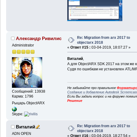
Re: Migration from arx 2017 to
Александр Ривилис
objectarx 2018
Administrator
«
Ответ #15 :
03-04-2019, 18:07:27 »
Виталий
,
А для ObjectARX SDK 2017 на этом же
Судя по ошибкам не установлен ATL/MFC.
Не забывайте про правильное
Форматиро
Сообщений: 13938
Создание и добавление Autodesk Screencas
Карма: 1796
Если Вы задали вопрос и на форуме появи
Решение
Рыцарь ObjectARX
Skype:
Re: Migration from arx 2017 to
Виталий
objectarx 2018
ADN OPEN
«
Ответ #16 :
03-04-2019, 18:27:54 »