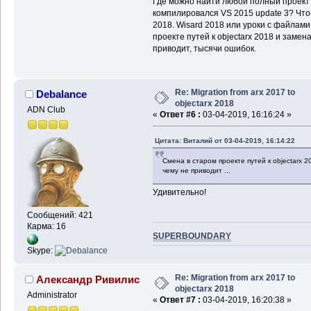
Где можно найти любой полный проект .
компилировался VS 2015 update 3? Чтоб
2018. Wisard 2018 или уроки с файлами
проекте путей к objectarx 2018 и замена
приводит, тысячи ошибок.
Re: Migration from arx 2017 to
Debalance
objectarx 2018
ADN Club
«
Ответ #6 :
03-04-2019, 16:16:24 »
Цитата: Виталий от 03-04-2019, 16:14:22
Смена в старом проекте путей к objectarx 2
чему не приводит ...
Удивительно!
Сообщений: 421
Карма: 16
SUPERBOUNDARY
Skype:
Re: Migration from arx 2017 to
Александр Ривилис
objectarx 2018
Administrator
«
Ответ #7 :
03-04-2019, 16:20:38 »