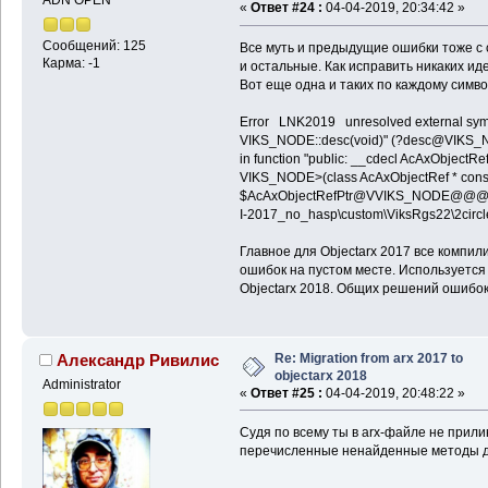
ADN OPEN
«
Ответ #24 :
04-04-2019, 20:34:42 »
Сообщений: 125
Все муть и предыдущие ошибки тоже с с
Карма: -1
и остальные. Как исправить никаких иде
Вот еще одна и таких по каждому симво
Error LNK2019 unresolved external symbol
VIKS_NODE::desc(void)" (?desc@VIK
in function "public: __cdecl AcAxObject
VIKS_NODE>(class AcAxObjectRef * cons
$AcAxObjectRefPtr@VVIKS_NODE@@
I-2017_no_hasp\custom\ViksRgs22\2cir
Главное для Objectarx 2017 все компили
ошибок на пустом месте. Используется V
Objectarx 2018. Общих решений ошибок 
Re: Migration from arx 2017 to
Александр Ривилис
objectarx 2018
Administrator
«
Ответ #25 :
04-04-2019, 20:48:22 »
Судя по всему ты в arx-файле не прили
перечисленные ненайденные методы до