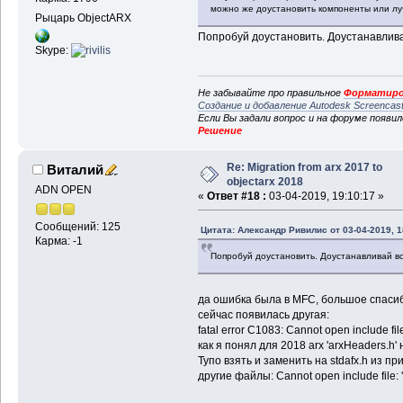
можно же доустановить компоненты или лу
Рыцарь ObjectARX
Попробуй доустановить. Доустанавливай
Skype:
Не забывайте про правильное
Форматиро
Создание и добавление Autodesk Screencas
Если Вы задали вопрос и на форуме появи
Решение
Re: Migration from arx 2017 to
Виталий
objectarx 2018
ADN OPEN
«
Ответ #18 :
03-04-2019, 19:10:17 »
Сообщений: 125
Цитата: Александр Ривилис от 03-04-2019, 1
Карма: -1
Попробуй доустановить. Доустанавливай всё
да ошибка была в MFC, большое спасиб
сейчас появилась другая:
fatal error C1083: Cannot open include file
как я понял для 2018 arx 'arxHeaders.h' 
Тупо взять и заменить на stdafx.h из п
другие файлы: Cannot open include file: 'a