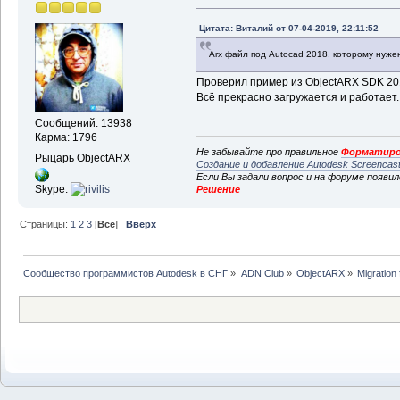
Цитата: Виталий от 07-04-2019, 22:11:52
Arx файл под Autocad 2018, которому нужен
Проверил пример из ObjectARX SDK 2018
Всё прекрасно загружается и работает.
Сообщений: 13938
Карма: 1796
Не забывайте про правильное
Форматиро
Рыцарь ObjectARX
Создание и добавление Autodesk Screencas
Если Вы задали вопрос и на форуме появи
Skype:
Решение
Страницы:
1
2
3
[
Все
]
Вверх
Сообщество программистов Autodesk в СНГ
»
ADN Club
»
ObjectARX
»
Migration