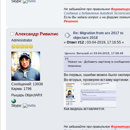
Skype:
Не забывайте про правильное
Форматиро
Создание и добавление Autodesk Screencas
Если Вы задали вопрос и на форуме появи
Решение
Re: Migration from arx 2017 to
Александр Ривилис
objectarx 2018
Administrator
«
Ответ #12 :
03-04-2019, 17:16:55 »
Цитата: Виталий от 03-04-2019, 17:08:45
Нажал на - Добавить картинку в сообщение,
показаны.
Во-первых, ошибки можно было скопиров
Во-вторых, проверяю вставку картинки:
Сообщений: 13938
Карма: 1796
Рыцарь ObjectARX
Skype:
Как видишь вставляется.
Не забывайте про правильное
Форматиро