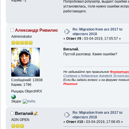
Карма: -1
Попробовал polysamp, выдает ошибки и
установилась, толи нужно ошибки испра
работающего.
Re: Migration from arx 2017 to
Александр Ривилис
objectarx 2018
Administrator
«
Ответ #9 :
03-04-2019, 17:05:57 »
Виталий
,
Пустой разговор. Какие ошибки?
Не забывайте про правильное
Форматиро
Создание и добавление Autodesk Screencas
Если Вы задали вопрос и на форуме появи
Сообщений: 13938
Решение
Карма: 1796
Рыцарь ObjectARX
Skype:
Re: Migration from arx 2017 to
Виталий
objectarx 2018
ADN OPEN
«
Ответ #10 :
03-04-2019, 17:08:45 »