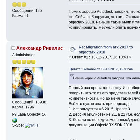
Сообщений: 125
Помню хорошо Autodesk говорил, что ко
Карма: -1
же. Сейчас обнаружил, что нет. Отсюда
objectarx 2018. Раньше такие были и т
компилировать. Неужели опять новую V
Re: Migration from arx 2017 to
Александр Ривилис
objectarx 2018
Administrator
«
Ответ #1 :
13-12-2017, 16:10:43 »
Цитата: Виталий от 13-12-2017, 16:01:46
Помню хорошо Autodesk говорил, что компил
Первый раз про такое слышу. И вообще 
говорить кто-то из его представителе
компетентности. Но до меня такие слух
Сообщений: 13938
Всё что нужно знать при переходе:
Карма: 1796
1. Используется VS 2015 Update 3
Рыцарь ObjectARX
2. Версия библиотек не 21, а 22 (т.е. ес
3. Детали по поводу изменённых/удал
документации ObjectARX SDK 2018
Skype: