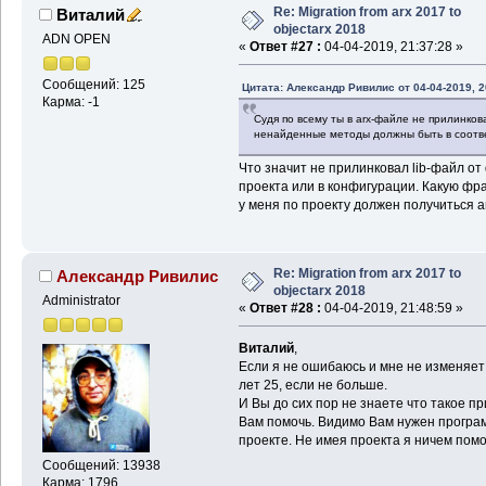
Re: Migration from arx 2017 to
Виталий
objectarx 2018
ADN OPEN
«
Ответ #27 :
04-04-2019, 21:37:28 »
Сообщений: 125
Цитата: Александр Ривилис от 04-04-2019, 2
Карма: -1
Судя по всему ты в arx-файле не прилинков
ненайденные методы должны быть в соотве
Что значит не прилинковал lib-файл от
проекта или в конфигурации. Какую фраз
у меня по проекту должен получиться a
Re: Migration from arx 2017 to
Александр Ривилис
objectarx 2018
Administrator
«
Ответ #28 :
04-04-2019, 21:48:59 »
Виталий
,
Если я не ошибаюсь и мне не изменяет
лет 25, если не больше.
И Вы до сих пор не знаете что такое при
Вам помочь. Видимо Вам нужен програм
проекте. Не имея проекта я ничем помоч
Сообщений: 13938
Карма: 1796