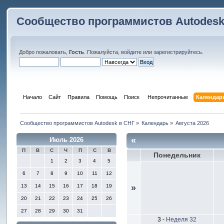
Сообщество программистов Autodesk
Добро пожаловать,
Гость
. Пожалуйста,
войдите
или
зарегистрируйтесь
.
Начало
Сайт
Правила
Помощь
Поиск
 Непрочитанные 
Календар
Сообщество программистов Autodesk в СНГ
»
Календарь
»
Августа 2026
«
Июль 2026
П
В
С
Ч
П
С
В
Понедельник
1
2
3
4
5
6
7
8
9
10
11
12
13
14
15
16
17
18
19
»
20
21
22
23
24
25
26
27
28
29
30
31
3
-
Неделя 32