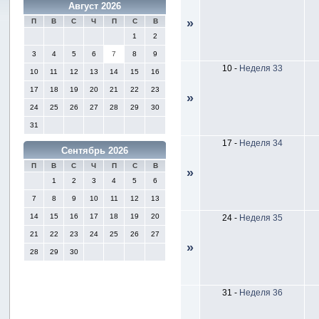
Август 2026
»
П
В
С
Ч
П
С
В
1
2
3
4
5
6
7
8
9
10
-
Неделя 33
10
11
12
13
14
15
16
17
18
19
20
21
22
23
»
24
25
26
27
28
29
30
31
17
-
Неделя 34
Сентябрь 2026
П
В
С
Ч
П
С
В
»
1
2
3
4
5
6
7
8
9
10
11
12
13
14
15
16
17
18
19
20
24
-
Неделя 35
21
22
23
24
25
26
27
»
28
29
30
31
-
Неделя 36