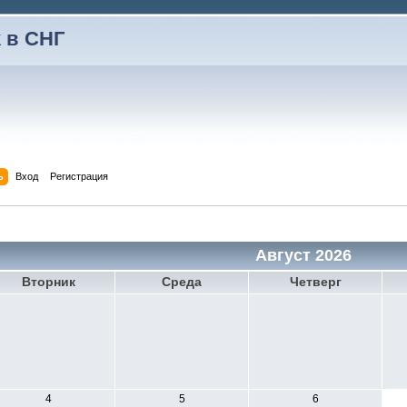
 в СНГ
ь
Вход
Регистрация
Август 2026
Вторник
Среда
Четверг
4
5
6