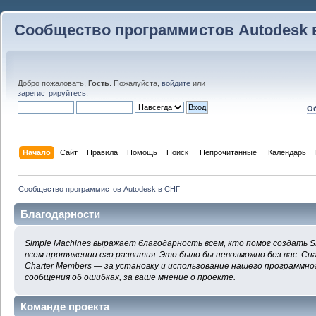
Сообщество программистов Autodesk 
Добро пожаловать,
Гость
. Пожалуйста,
войдите
или
зарегистрируйтесь
.
Об
Начало
Сайт
Правила
Помощь
Поиск
 Непрочитанные 
Календарь
Сообщество программистов Autodesk в СНГ
Благодарности
Simple Machines выражает благодарность всем, кто помог создать S
всем протяжении его развития. Это было бы невозможно без вас. Сп
Charter Members — за установку и использование нашего программног
сообщения об ошибках, за ваше мнение о проекте.
Команде проекта