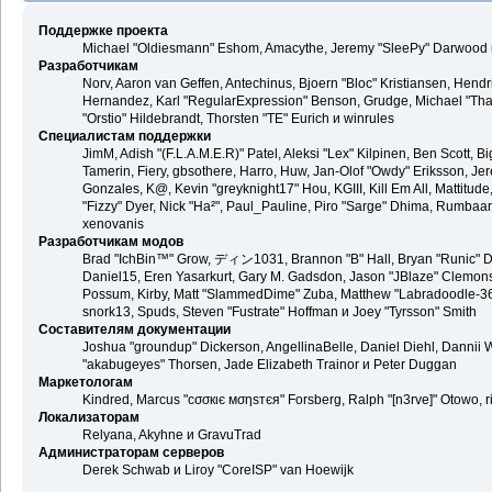
Поддержке проекта
Michael "Oldiesmann" Eshom, Amacythe, Jeremy "SleePy" Darwood и
Разработчикам
Norv, Aaron van Geffen, Antechinus, Bjoern "Bloc" Kristiansen, Hend
Hernandez, Karl "RegularExpression" Benson, Grudge, Michael "Than
"Orstio" Hildebrandt, Thorsten "TE" Eurich и winrules
Специалистам поддержки
JimM, Adish "(F.L.A.M.E.R)" Patel, Aleksi "Lex" Kilpinen, Ben Scott,
Tamerin, Fiery, gbsothere, Harro, Huw, Jan-Olof "Owdy" Eriksson, Jer
Gonzales, K@, Kevin "greyknight17" Hou, KGIII, Kill Em All, Mattitude,
"Fizzy" Dyer, Nick "Ha²", Paul_Pauline, Piro "Sarge" Dhima, Rumbaa
xenovanis
Разработчикам модов
Brad "IchBin™" Grow, ディン1031, Brannon "B" Hall, Bryan "Runic" De
Daniel15, Eren Yasarkurt, Gary M. Gadsdon, Jason "JBlaze" Clemons,
Possum, Kirby, Matt "SlammedDime" Zuba, Matthew "Labradoodle-360"
snork13, Spuds, Steven "Fustrate" Hoffman и Joey "Tyrsson" Smith
Составителям документации
Joshua "groundup" Dickerson, AngellinaBelle, Daniel Diehl, Dannii 
"akabugeyes" Thorsen, Jade Elizabeth Trainor и Peter Duggan
Маркетологам
Kindred, Marcus "cσσкιє мσηѕтєя" Forsberg, Ralph "[n3rve]" Otowo, 
Локализаторам
Relyana, Akyhne и GravuTrad
Администраторам серверов
Derek Schwab и Liroy "CoreISP" van Hoewijk