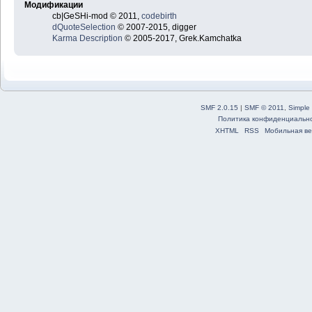
Модификации
cb|GeSHi-mod © 2011,
codebirth
dQuoteSelection
© 2007-2015, digger
Karma Description
© 2005-2017, Grek.Kamchatka
SMF 2.0.15
|
SMF © 2011
,
Simple
Политика конфиденциальн
XHTML
RSS
Мобильная ве