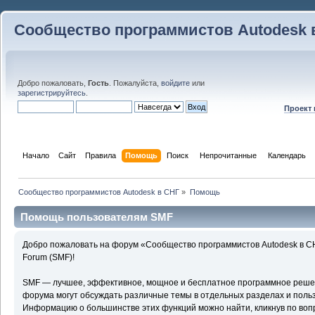
Сообщество программистов Autodesk 
Добро пожаловать,
Гость
. Пожалуйста,
войдите
или
зарегистрируйтесь
.
Проект
Начало
Сайт
Правила
Помощь
Поиск
 Непрочитанные 
Календарь
Сообщество программистов Autodesk в СНГ
»
Помощь
Помощь пользователям SMF
Добро пожаловать на форум «Сообщество программистов Autodesk в С
Forum (SMF)!
SMF — лучшее, эффективное, мощное и бесплатное программное решени
форума могут обсуждать различные темы в отдельных разделах и поль
Информацию о большинстве этих функций можно найти, кликнув по воп