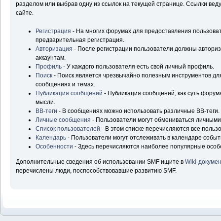
разделом или выбрав одну из ссылок на текущей странице. Ссылки ве
сайте.
Регистрация
- На многих форумах для предоставления пользова
предварительная регистрация.
Авторизация
- После регистрации пользователи должны авторизо
аккаунтам.
Профиль
- У каждого пользователя есть свой личный профиль.
Поиск
- Поиск является чрезвычайно полезным инструментов д
сообщениях и темах.
Публикация сообщений
- Публикация сообщений, как суть форум
мысли.
BB-теги
- В сообщениях можно использовать различные BB-теги.
Личные сообщения
- Пользователи могут обмениваться личным
Список пользователей
- В этом списке перечисляются все польз
Календарь
- Пользователи могут отслеживать в календаре событ
Особенности
- Здесь перечисляются наиболее популярные особ
Дополнительные сведения об использовании SMF ищите в
Wiki-докуме
перечислены люди, поспособствовавшие развитию SMF.