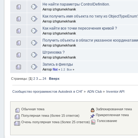
Не найти параметры ControlDefinition.
Автор
izhgtumekhanik
Как получить имя объекта по типу из ObjectTypeEnum
Автор
izhgtumekhanik
Как найти все точки пересечения кривой ?
Автор
izhgtumekhanik
Получить объекты в области указанное координатами
Автор
izhgtumekhanik
Штриховка ?
Автор
izhgtumekhanik
Запись в фиелды
Автор
filat
«
1
2
Все
»
Страницы: [
1
]
2
3
...
24
Вверх
Сообщество программистов Autodesk в СНГ
»
ADN Club
»
Inventor API
Обычная тема
Заблокированная тема
Прикрепленная тема
Популярная тема (более 15 ответов)
Голосование
Очень популярная тема (более 25 ответов)