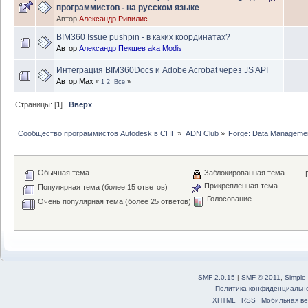
программистов - на русском языке
Автор
Александр Ривилис
BIM360 Issue pushpin - в каких координатах?
Автор
Александр Пекшев aka Modis
Интеграция BIM360Docs и Adobe Acrobat через JS API
Автор
Max
«
1
2
Все
»
Страницы: [
1
]
Вверх
Сообщество программистов Autodesk в СНГ
»
ADN Club
»
Forge: Data Managemen
Обычная тема
Заблокированная тема
Прикрепленная тема
Популярная тема (более 15 ответов)
Голосование
Очень популярная тема (более 25 ответов)
SMF 2.0.15
|
SMF © 2011
,
Simple
Политика конфиденциальн
XHTML
RSS
Мобильная ве