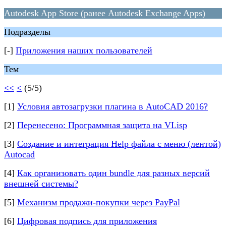
Autodesk App Store (ранее Autodesk Exchange Apps)
Подразделы
[-]
Приложения наших пользователей
Тем
<<
<
(5/5)
[1]
Условия автозагрузки плагина в AutoCAD 2016?
[2]
Перенесено: Программная защита на VLisp
[3]
Создание и интеграция Help файла с меню (лентой)
Autocad
[4]
Как организовать один bundle для разных версий
внешней системы?
[5]
Механизм продажи-покупки через PayPal
[6]
Цифровая подпись для приложения