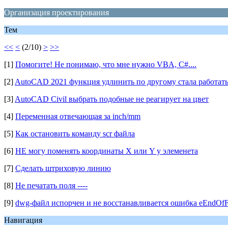
Организация проектирования
Тем
<<
<
(2/10)
>
>>
[1]
Помогите! Не понимаю, что мне нужно VBA, C#....
[2]
AutoCAD 2021 функция удлинить по другому стала работат
[3]
AutoCAD Civil выбрать подобные не реагирует на цвет
[4]
Переменная отвечающая за inch/mm
[5]
Как остановить команду scr файла
[6]
НЕ могу поменять координаты X или Y у элеменета
[7]
Сделать штриховую линию
[8]
Не печатать поля ----
[9]
dwg-файл испорчен и не восстанавливается ошибка eEndOfF
Навигация