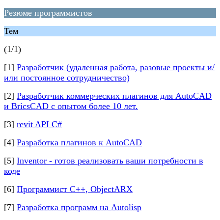
Резюме программистов
Тем
(1/1)
[1]
Разработчик (удаленная работа, разовые проекты и/
или постоянное сотрудничество)
[2]
Разработчик коммерческих плагинов для AutoCAD
и BricsCAD с опытом более 10 лет.
[3]
revit API C#
[4]
Разработка плагинов к AutoCAD
[5]
Inventor - готов реализовать ваши потребности в
коде
[6]
Программист С++, ObjectARX
[7]
Разработка программ на Autolisp