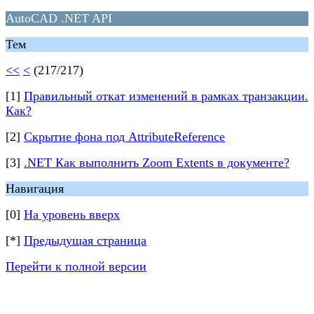
AutoCAD .NET API
Тем
<<
<
(217/217)
[1]
Правильный откат изменений в рамках транзакции.
Как?
[2]
Скрытие фона под AttributeReference
[3]
.NET Как выполнить Zoom Extents в документе?
Навигация
[0]
На уровень вверх
[*]
Предыдущая страница
Перейти к полной версии