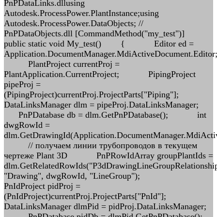
PnPDataLinks.dllusing
Autodesk.ProcessPower.PlantInstance;using
Autodesk.ProcessPower.DataObjects; //
PnPDataObjects.dll [CommandMethod("my_test")]
public static void My_test() { Editor ed =
Application.DocumentManager.MdiActiveDocument.Edito
PlantProject currentProj =
PlantApplication.CurrentProject; PipingProject
pipeProj =
(PipingProject)currentProj.ProjectParts["Piping"];
DataLinksManager dlm = pipeProj.DataLinksManager;
PnPDatabase db = dlm.GetPnPDatabase(); int
dwgRowId =
dlm.GetDrawingId(Application.DocumentManager.MdiAct
// получаем линии трубопроводов в текущем
чертеже Plant 3D PnPRowIdArray groupPlantIds =
dlm.GetRelatedRowIds("P3dDrawingLineGroupRelationship
"Drawing", dwgRowId, "LineGroup");
PnIdProject pidProj =
(PnIdProject)currentProj.ProjectParts["PnId"];
DataLinksManager dlmPid = pidProj.DataLinksManager;
PnPDatabase pidDb = dlmPid.GetPnPDatabase();