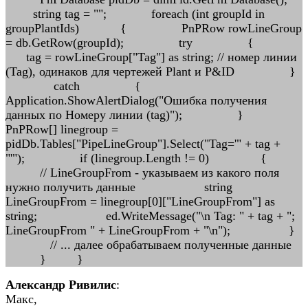
string tag = ""; foreach (int groupId in
groupPlantIds) { PnPRow rowLineGroup
= db.GetRow(groupId); try {
tag = rowLineGroup["Tag"] as string; // номер линии
(Tag), одинаков для чертежей Plant и P&ID }
catch {
Application.ShowAlertDialog("Ошибка получения
данных по Номеру линии (tag)"); }
PnPRow[] linegroup =
pidDb.Tables["PipeLineGroup"].Select("Tag='" + tag +
"'"); if (linegroup.Length != 0) {
// LineGroupFrom - указываем из какого поля
нужно получить данные string
LineGroupFrom = linegroup[0]["LineGroupFrom"] as
string; ed.WriteMessage("\n Tag: " + tag + ";
LineGroupFrom " + LineGroupFrom + "\n"); }
// ... далее обрабатываем полученные данные
} }
Александр Ривилис
:
Макс,