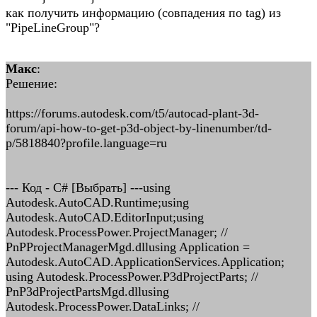
как получить информацию (совпадения по tag) из
"PipeLineGroup"?
Макс
:
Решение:
https://forums.autodesk.com/t5/autocad-plant-3d-
forum/api-how-to-get-p3d-object-by-linenumber/td-
p/5818840?profile.language=ru
--- Код - C# [Выбрать] ---using
Autodesk.AutoCAD.Runtime;using
Autodesk.AutoCAD.EditorInput;using
Autodesk.ProcessPower.ProjectManager; //
PnPProjectManagerMgd.dllusing Application =
Autodesk.AutoCAD.ApplicationServices.Application;
using Autodesk.ProcessPower.P3dProjectParts; //
PnP3dProjectPartsMgd.dllusing
Autodesk.ProcessPower.DataLinks; //