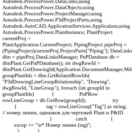
Autodesk.ProcessPower.DataLinks;using
Autodesk.ProcessPower.DataObjects;using
Autodesk.ProcessPower.ProjectManager;using
Autodesk.ProcessPower.P3dProjectParts;using
Autodesk.AutoCAD.ApplicationServices.Application;using
Autodesk.ProcessPower.PlantInstance; PlantProject
currentProj =
PlantApplication.CurrentProject; PipingProject pipeProj =
(PipingProject)currentProj.ProjectParts["Piping"]; DataLin
dlm = pipeProj.DataLinksManager; PnPDatabase db =
dlmPlant.GetPnPDatabase(); int dwgRowId =
dlmPlant.GetDrawingId(Application.DocumentManager.Md
groupPlantIds = dlm.GetRelatedRowIds(
"P3dDrawingLineGroupRelationship", "Drawing",
dwgRowId, "LineGroup"); foreach (int groupId in
groupPlantIds) { PnPRow
rowLineGroup = db.GetRow(groupId); try
{ tag = rowLineGroup["Tag"] as string;
// номер линии, одинаков для чертежей Plant и P&ID
} catch {
excep += "\n* Номер линии (tag)";
} }