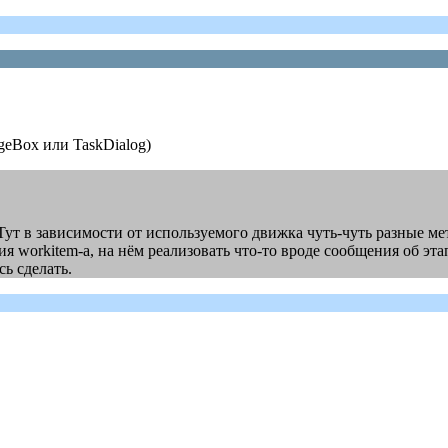
eBox или TaskDialog)
Тут в зависимости от используемого движка чуть-чуть разные ме
ия workitem-а, на нём реализовать что-то вроде сообщения об э
ь сделать.