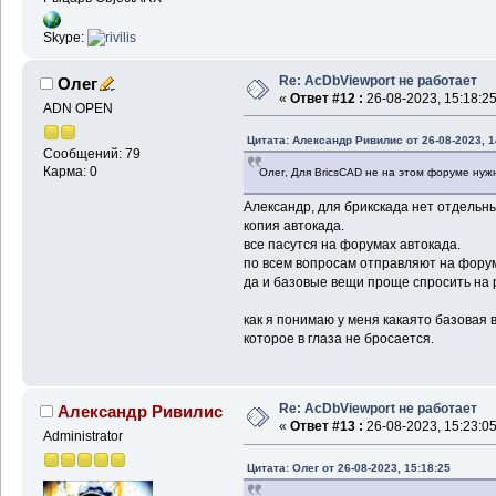
Skype:
Re: AcDbViewport не работает
Олег
«
Ответ #12 :
26-08-2023, 15:18:25
ADN OPEN
Цитата: Александр Ривилис от 26-08-2023, 1
Сообщений: 79
Карма: 0
Олег, Для BricsCAD не на этом форуме нуж
Александр, для брикскада нет отдельны
копия автокада.
все пасутся на форумах автокада.
по всем вопросам отправляют на фору
да и базовые вещи проще спросить на р
как я понимаю у меня какаято базовая 
которое в глаза не бросается.
Re: AcDbViewport не работает
Александр Ривилис
«
Ответ #13 :
26-08-2023, 15:23:05
Administrator
Цитата: Олег от 26-08-2023, 15:18:25