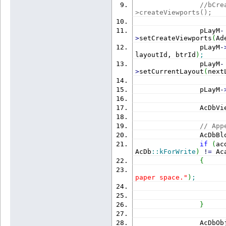
//bCre
>createViewports();
                pLayM
-
>
setCreateViewports
(
Ad
                pLayM
-
layoutId, btrId
)
;
                pLayM
-
>
setCurrentLayout
(
next
                pLayM
-
                AcDbVi
// App
                AcDbBl
if
(
ac
AcDb
::
kForWrite
)
!
=
 Ac
{
                      
paper space."
)
;
}
                AcDbOb