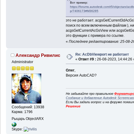
                      
Вот пример:
>
setVisualStyle
(
vsId
)
;
https://forums.autodesk.com/t5/objectarx/acdb
p/7406173#M36285
                      
}
это не работает. acgsGetCurrent3dAcGsV
поиск по всем включенным файлам ), н
void
 a
acgsGetCurrentAcGsView или acgsGetGs
                ads_re
это функции с примера по ссылке.
}
«
Последнее редактирование: 25-08-20
Re: AcDbViewport не работает
Александр Ривилис
«
Ответ #9 :
26-08-2023, 14:44:26 
Administrator
Олег
,
Версия AutoCAD?
Не забывайте про правильное
Форматиро
Создание и добавление Autodesk Screencas
Если Вы задали вопрос и на форуме появи
Решение
Сообщений: 13938
Карма: 1796
Рыцарь ObjectARX
Skype: