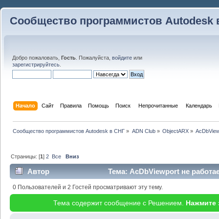
Сообщество программистов Autodesk 
Добро пожаловать,
Гость
. Пожалуйста,
войдите
или
зарегистрируйтесь
.
Начало
Сайт
Правила
Помощь
Поиск
 Непрочитанные 
Календарь
Сообщество программистов Autodesk в СНГ
»
ADN Club
»
ObjectARX
»
AcDbView
Страницы: [
1
]
2
Все
Вниз
Автор
Тема: AcDbViewport не работае
0 Пользователей и 2 Гостей просматривают эту тему.
Тема содержит сообщение с Решением.
Нажмите 