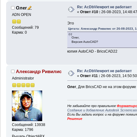
Re: AcDbViewport не работает
Олег
«
Ответ #10 :
26-08-2023, 14:48:47
ADN OPEN
Это
Сообщений: 79
Цитата: Александр Ривилис от 26-08-2023, 1
Карма: 0
Олег,
Версия AutoCAD?
копия AutoCAD - BricsCAD22
Re: AcDbViewport не работает
Александр Ривилис
«
Ответ #11 :
26-08-2023, 14:50:50
Administrator
Олег
, Для BricsCAD не на этом форуме
Не забывайте про правильное
Форматиро
Создание и добавление Autodesk Screencas
Если Вы задали вопрос и на форуме появи
Решение
Сообщений: 13938
Карма: 1796
Рыцарь ObjectARX