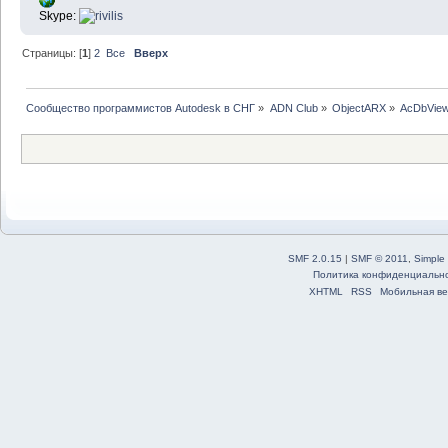
Skype:
Страницы: [
1
]
2
Все
Вверх
Сообщество программистов Autodesk в СНГ
»
ADN Club
»
ObjectARX
»
AcDbView
SMF 2.0.15
|
SMF © 2011
,
Simple
Политика конфиденциальн
XHTML
RSS
Мобильная ве