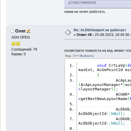
p/7406173#M36285
никак не хочет работать
Re: AcDbViewport не работает
Олег
«
Ответ #8 :
25-08-2023, 18:49:36 
ADN OPEN
Сообщений: 79
посмотрите пожалста на код. может что
Карма: 0
Код - C++
[Выбрать]
void
 CrtLaVp
(
d
maxExt, AcGePoint2d mi
{
                AcApLa
(
AcApLayoutManager
*
)
ac
>
layoutManager
(
)
;
                ACHAR
*
>
getNextNewLayoutName
(
                AcDbOb
AcDbObjectId
::
kNull
;
                AcDbOb
AcDbObjectId
::
kNull
;