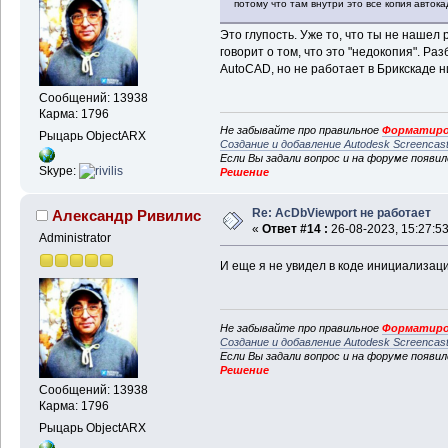
потому что там внутри это все копия автока
Это глупость. Уже то, что ты не нашел
говорит о том, что это "недокопия". Ра
AutoCAD, но не работает в Брикскаде ни
Сообщений: 13938
Карма: 1796
Не забывайте про правильное
Форматиро
Рыцарь ObjectARX
Создание и добавление Autodesk Screencas
Если Вы задали вопрос и на форуме появи
Skype:
Решение
Re: AcDbViewport не работает
Александр Ривилис
«
Ответ #14 :
26-08-2023, 15:27:53
Administrator
И еще я не увидел в коде инициализации 
Не забывайте про правильное
Форматиро
Создание и добавление Autodesk Screencas
Если Вы задали вопрос и на форуме появи
Решение
Сообщений: 13938
Карма: 1796
Рыцарь ObjectARX