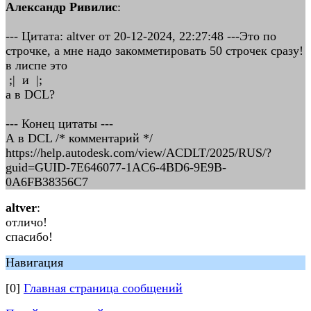
Александр Ривилис
:
--- Цитата: altver от 20-12-2024, 22:27:48 ---Это по
строчке, а мне надо закомметировать 50 строчек сразу!
в лиспе это
;| и |;
а в DCL?
--- Конец цитаты ---
А в DCL /* комментарий */
https://help.autodesk.com/view/ACDLT/2025/RUS/?
guid=GUID-7E646077-1AC6-4BD6-9E9B-
0A6FB38356C7
altver
:
отличо!
спасибо!
Навигация
[0]
Главная страница сообщений