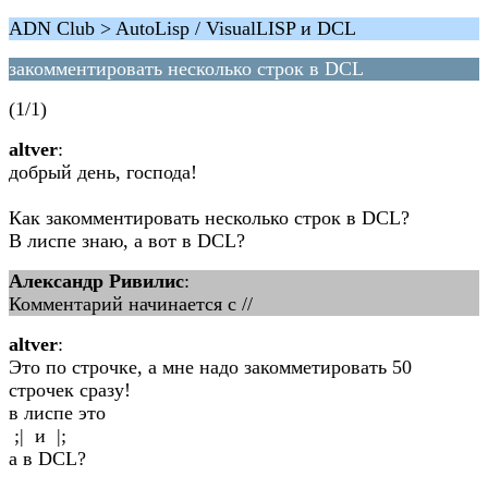
ADN Club > AutoLisp / VisualLISP и DCL
закомментировать несколько строк в DCL
(1/1)
altver
:
добрый день, господа!
Как закомментировать несколько строк в DCL?
В лиспе знаю, а вот в DCL?
Александр Ривилис
:
Комментарий начинается с //
altver
:
Это по строчке, а мне надо закомметировать 50
строчек сразу!
в лиспе это
;| и |;
а в DCL?