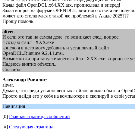
Качал файл OpenDCL.x64.ХХ.arx, прописывал и вперед!
Задал вопрос на форуме OPENDCL..внятного ответа не получил.
может кто столкнулся с такой же проблемой в Акаде 2025???
Прошу помочь!
altver
:
И если это так на самом деле, то возникает след. вопрос:
я создаю файл ХХХ.ехе
конечо я в него могу добавить и установчный файл
OpenDCL.Runtime.9.2.4.1.msi.
Возможно ли при запуске моего файла ХХХ.ехе в процессе уст
Надеюсь внятно объясил...
Спасибо!
Александр Ривилис
:
altver,
Думаю, что среди установленных файлов должен быть и Open
Просто найди его у себя на компьютере и скопируй в свой уст
Навигация
[0]
Главная страница сообщений
[#]
Следующая страница