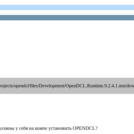
projects/opendcl/files/Development/OpenDCL.Runtime.9.2.4.1.msi/do
ой должны у себя на компе установить OPENDCL?