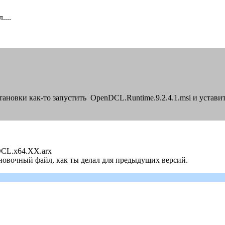
...
ановки как-то запустить OpenDCL.Runtime.9.2.4.1.msi и устав
DCL.x64.ХХ.arx
ановочный файл, как ты делал для предыдущих версий.