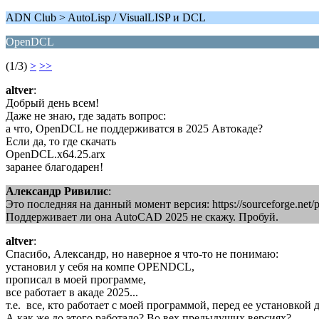
ADN Club > AutoLisp / VisualLISP и DCL
OpenDCL
(1/3)
>
>>
altver
:
Добрый день всем!
Даже не знаю, где задать вопрос:
а что, OpenDCL не поддерживатся в 2025 Автокаде?
Если да, то где скачать
OpenDCL.x64.25.arx
заранее благодарен!
Александр Ривилис
:
Это последняя на данный момент версия: https://sourceforge.net/
Поддерживает ли она AutoCAD 2025 не скажу. Пробуй.
altver
:
Спасибо, Александр, но наверное я что-то не понимаю:
установил у себя на компе OPENDCL,
прописал в моей программе,
все работает в акаде 2025...
т.е. все, кто работает с моей программой, перед ее установк
А как же до этого работало? Во вех предыдущих версиях?