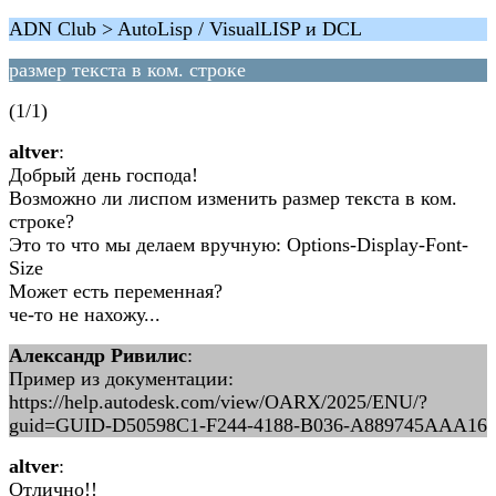
ADN Club > AutoLisp / VisualLISP и DCL
размер текста в ком. строке
(1/1)
altver
:
Добрый день господа!
Возможно ли лиспом изменить размер текста в ком.
строке?
Это то что мы делаем вручную: Options-Display-Font-
Size
Может есть переменная?
че-то не нахожу...
Александр Ривилис
:
Пример из документации:
https://help.autodesk.com/view/OARX/2025/ENU/?
guid=GUID-D50598C1-F244-4188-B036-A889745AAA16
altver
:
Отлично!!