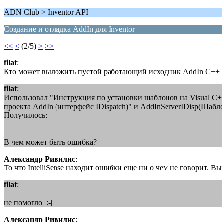
ADN Club > Inventor API
Создание и отладка AddIn для Inventor
<<
<
(2/5)
>
>>
filat
:
Кто может выложить пустой работающий исходник AddIn С++ 
filat
:
Использовал "Инструкция по установки шаблонов на Visual C+
проекта AddIn (интерфейс IDispatch)" и AddInServerIDisp(Шабло
Получилось:
В чем может быть ошибка?
Александр Ривилис
:
То что IntelliSense находит ошибки еще ни о чем не говорит. В
filat
:
не помогло :-[
Александр Ривилис
: