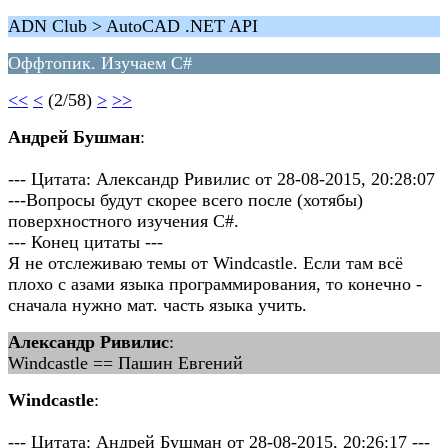
ADN Club > AutoCAD .NET API
Оффтопик. Изучаем C#
<<
<
(2/58)
>
>>
Андрей Бушман
:
--- Цитата: Александр Ривилис от 28-08-2015, 20:28:07
---Вопросы будут скорее всего после (хотябы)
поверхностного изучения C#.
--- Конец цитаты ---
Я не отслеживаю темы от Windcastle. Если там всё
плохо с азами языка программирования, то конечно -
сначала нужно мат. часть языка учить.
Александр Ривилис
:
Windcastle == Пашин Евгений
Windcastle
:
--- Цитата: Андрей Бушман от 28-08-2015, 20:26:17 ---