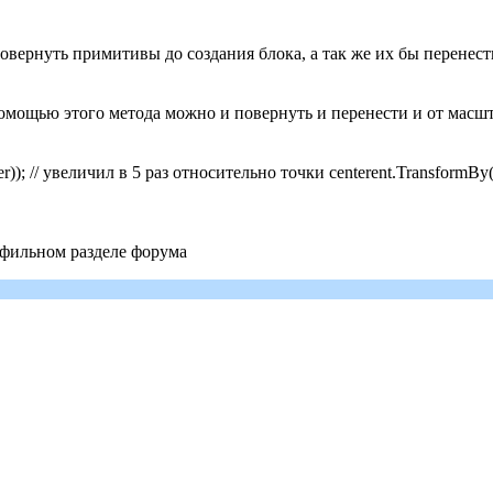
ог повернуть примитивы до создания блока, а так же их бы перене
с помощью этого метода можно и повернуть и перенести и от масш
er)); // увеличил в 5 раз относительно точки centerent.TransformBy(
рофильном разделе форума