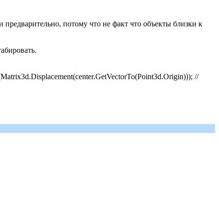
сти предварительно, потому что не факт что объекты близки к
табировать.
Matrix3d.Displacement(center.GetVectorTo(Point3d.Origin))); //