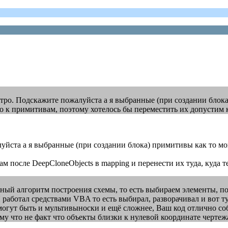
стро. Подскажите пожалуйста а я выбранные (при создании блока
зко к примитивам, поэтому хотелось бы переместить их допустим 
алуйста а я выбранные (при создании блока) примитивы как то мо
 после DeepCloneObjects в mapping и перенести их туда, куда т
лённый алгоритм построения схемы, то есть выбираем элементы, 
 работал средствами VBA то есть выбирал, разворачивал и вот т
а могут быть и мультивыноски и ещё сложнее, Ваш код отлично со
ому что не факт что объекты близки к нулевой координате черте