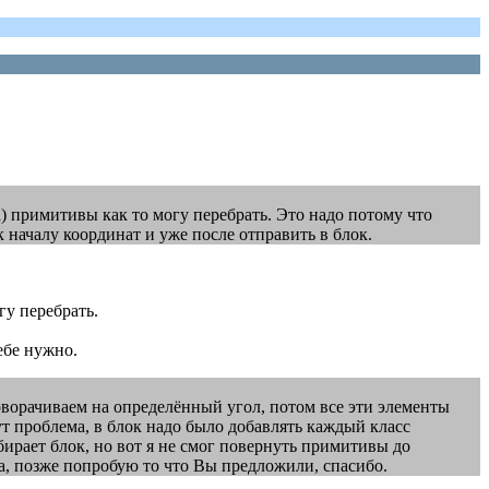
) примитивы как то могу перебрать. Это надо потому что
к началу координат и уже после отправить в блок.
гу перебрать.
ебе нужно.
поворачиваем на определённый угол, потом все эти элементы
ут проблема, в блок надо было добавлять каждый класс
бирает блок, но вот я не смог повернуть примитивы до
жа, позже попробую то что Вы предложили, спасибо.