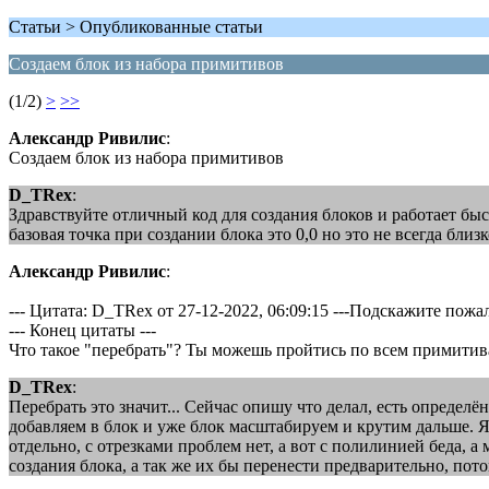
Статьи > Опубликованные статьи
Создаем блок из набора примитивов
(1/2)
>
>>
Александр Ривилис
:
Создаем блок из набора примитивов
D_TRex
:
Здравствуйте отличный код для создания блоков и работает бы
базовая точка при создании блока это 0,0 но это не всегда бли
Александр Ривилис
:
--- Цитата: D_TRex от 27-12-2022, 06:09:15 ---Подскажите пож
--- Конец цитаты ---
Что такое "перебрать"? Ты можешь пройтись по всем примитивам
D_TRex
:
Перебрать это значит... Сейчас опишу что делал, есть опреде
добавляем в блок и уже блок масштабируем и крутим дальше. Я
отдельно, с отрезками проблем нет, а вот с полилинией беда, 
создания блока, а так же их бы перенести предварительно, пот