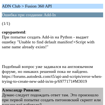
ADN Club > Fusion 360 API
Ошибка при создании Add-In
(1/1)
copypastestd
:
При попытке создать Add-in на Python - выдает
ошибку "Unable to find default manifest!+Script with
same name already exists!"
Подобный вопрос уже задавался на англоязычном
форуме, но никаких решений пока не найдено.
https://forums.autodesk.com/t5/api-and-scripts/error-when-
trying-to-create-new-add-in/m-p/6977171#M3019
Александр Ривилис
:
Думаю следует подождать ответ там. Это произошло
при первой попытке создать питоновский скрипт или
раньше всё работало?