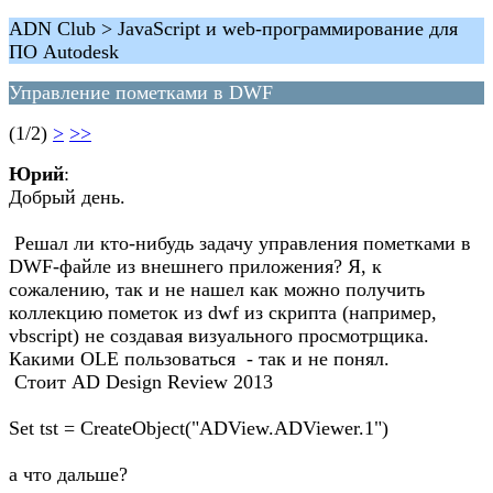
ADN Club > JavaScript и web-программирование для
ПО Autodesk
Управление пометками в DWF
(1/2)
>
>>
Юрий
:
Добрый день.
Решал ли кто-нибудь задачу управления пометками в
DWF-файле из внешнего приложения? Я, к
сожалению, так и не нашел как можно получить
коллекцию пометок из dwf из скрипта (например,
vbscript) не создавая визуального просмотрщика.
Какими OLE пользоваться - так и не понял.
Стоит AD Design Review 2013
Set tst = CreateObject("ADView.ADViewer.1")
а что дальше?