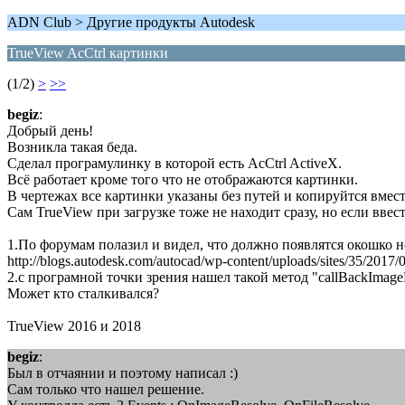
ADN Club > Другие продукты Autodesk
TrueView AcCtrl картинки
(1/2)
>
>>
begiz
:
Добрый день!
Возникла такая беда.
Сделал програмулинку в которой есть AcCtrl ActiveX.
Всё работает кроме того что не отображаются картинки.
В чертежах все картинки указаны без путей и копируйтся вмест
Сам TrueView при загрузке тоже не находит сразу, но если ввес
1.По форумам полазил и видел, что должно появлятся окошко н
http://blogs.autodesk.com/autocad/wp-content/uploads/sites/35/2
2.с програмной точки зрения нашел такой метод "callBackImag
Может кто сталкивался?
TrueView 2016 и 2018
begiz
:
Был в отчаянии и поэтому написал :)
Сам только что нашел решение.