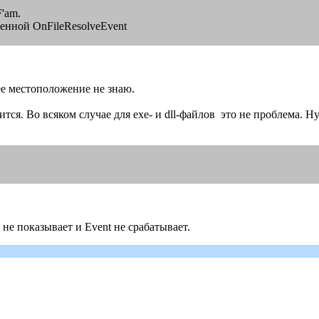
'am.
менной OnFileResolveEvent
ушее местоположение не знаю.
тся. Во всяком случае для exe- и dll-файлов это не проблема. Н
 не показывает и Event не срабатывает.