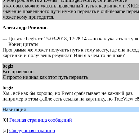
У контролла есть 2 Events : OnImageResolve, OnFileResolvе
в которых можно указать правельный путь к картинкам и XREF
значение правельного пути нужно передать в outFilename пере
может кому пригодится.
Александр Ривилис
:
--- Цитата: begiz от 15-03-2018, 17:28:14 ---но как указать тек
--- Конец цитаты ---
Программа же может получить путь к тому месту, где она находи
картинки и получаешь результат. Или я в чем-то не прав?
begiz
:
Все правельно.
Я просто не знал как этот путь передать
begiz
:
Хм.. всё как бы хорошо, но Event срабатывает не каждый раз.
например в этом файле есть ссылка на картинку, но TrueView её
Навигация
[0]
Главная страница сообщений
[#]
Следующая страница