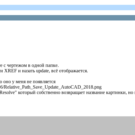
е с чертежом в одной папке.
ти XREF и назать update, всё отображается.
о оно у меня не появляется
017/06/Relative_Path_Save_Update_AutoCAD_2018.png
eResolve" который собственно возвращает название картинки, но