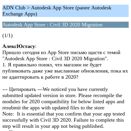
ADN Club > Autodesk App Store (ранее Autodesk
Exchange Apps)
Autodesk App Store : Civil 3D 2020 Migration
(1/1)
АлексЮстасу
:
Пришло сегодня из App Store письмо щастя с темой
"Autodesk App Store : Civil 3D 2020 Migration".
1. Я правильно понял, что магазин не будет
публиковать даже уже высланные обновления, пока их
не адаптировать к работе в 2020?
--- Цитировать ---We noticed you have currently
submitted updated version in store. Please recompile the
modules for 2020 compatibility for below listed apps and
resubmit the apps with updated files to the store
Note: It is essential that you confirm that your app tested
successfully with Civil 3D 2020. Failure to complete this
step will result in your app not being published.