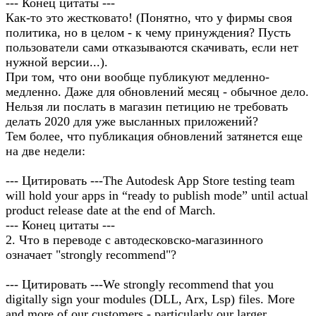
--- Конец цитаты ---
Как-то это жестковато! (Понятно, что у фирмы своя
политика, но в целом - к чему принуждения? Пусть
пользователи сами отказываются скачивать, если нет
нужной версии...).
При том, что они вообще публикуют медленно-
медленно. Даже для обновлений месяц - обычное дело.
Нельзя ли послать в магазин петицию не требовать
делать 2020 для уже высланных приложений?
Тем более, что публикация обновлений затянется еще
на две недели:
--- Цитировать ---The Autodesk App Store testing team
will hold your apps in “ready to publish mode” until actual
product release date at the end of March.
--- Конец цитаты ---
2. Что в переводе с автодесковско-магазинного
означает "strongly recommend"?
--- Цитировать ---We strongly recommend that you
digitally sign your modules (DLL, Arx, Lsp) files. More
and more of our customers - particularly our larger