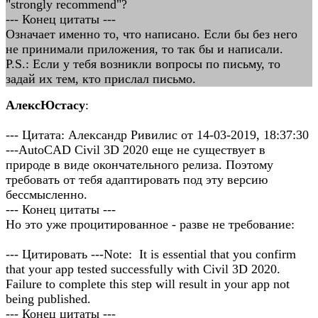
"strongly recommend"?
--- Конец цитаты ---
Означает именно то, что написано. Если бы без него
не принимали приложения, то так бы и написали.
P.S.: Если у тебя возникли вопросы по письму, то
задай их тем, кто прислал письмо.
АлексЮстасу
:
--- Цитата: Александр Ривилис от 14-03-2019, 18:37:30
---AutoCAD Civil 3D 2020 еще не существует в
природе в виде окончательного релиза. Поэтому
требовать от тебя адаптировать под эту версию
бессмысленно.
--- Конец цитаты ---
Но это уже процитированное - разве не требование:
--- Цитировать ---Note: It is essential that you confirm
that your app tested successfully with Civil 3D 2020.
Failure to complete this step will result in your app not
being published.
--- Конец цитаты ---