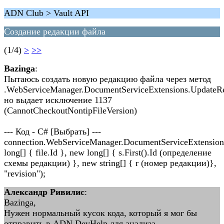
ADN Club > Vault API
Создание редакции файла
(1/4)
>
>>
Bazinga
:
Пытаюсь создать новую редакцию файла через метод
.WebServiceManager.DocumentServiceExtensions.UpdateR
но выдает исключение 1137
(CannotCheckoutNontipFileVersion)
--- Код - C# [Выбрать] ---
connection.WebServiceManager.DocumentServiceExtensio
long[] { file.Id }, new long[] { s.First().Id (определение
схемы редакции) }, new string[] { r (номер редакции)},
"revision");
Александр Ривилис
:
Bazinga,
Нужен нормальный кусок кода, который я мог бы
отправить в ADN DevHelp для анализа.