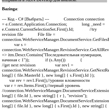
Bazinga
:
--- Код - C# [Выбрать] --- Connection connection
= e.Context.Application.Connection; long _need =
e.Context.CurrentSelectionSet.First().Id; //try
revision file File file =
connection.WebServiceManager.DocumentService.GetFilesB
var s =
connection.WebServiceManager.RevisionService.GetAllRevi
=> itm.Descr.Contains("Последовательная нумерация,
начиная с 1")); if (s.Any()) {
//get next revisison var rev1 =
connection.WebServiceManager.RevisionService.GetNext
long[] { file.MasterId }, new long[] { s.First().Id });
var rev = rev1.First();//уровни вложенности
var r = rev.Items.First();//первый уровень
//connection.WebServiceManager.DocumentServiceExtensi
long[] { file.Id }, new string[] { r }, "revision");
connection.WebServiceManager.DocumentServiceExtensio
long[] { file.Id }, new long[] { s.First().Id }, new string[] {