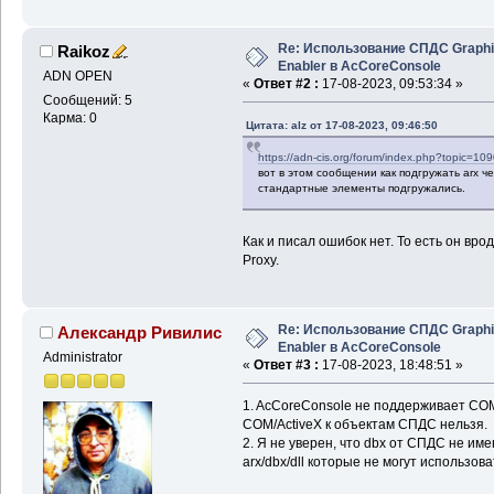
Re: Использование СПДС Graph
Raikoz
Enabler в AcCoreConsole
ADN OPEN
«
Ответ #2 :
17-08-2023, 09:53:34 »
Сообщений: 5
Карма: 0
Цитата: alz от 17-08-2023, 09:46:50
https://adn-cis.org/forum/index.php?topic
вот в этом сообщении как подгружать arx ч
стандартные элементы подгружались.
Как и писал ошибок нет. То есть он вро
Proxy.
Re: Использование СПДС Graph
Александр Ривилис
Enabler в AcCoreConsole
Administrator
«
Ответ #3 :
17-08-2023, 18:48:51 »
1. AcCoreConsole не поддерживает COM/
COM/ActiveX к объектам СПДС нельзя.
2. Я не уверен, что dbx от СПДС не име
arx/dbx/dll которые не могут использов