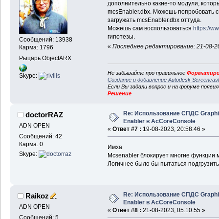
дополнительно какие-то модули, которы
mcsEnabler.dbx. Можешь попробовать ск
загружать mcsEnabler.dbx оттуда.
Можешь сам воспользоваться
https://
гипотезы.
Сообщений: 13938
«
Последнее редактирование: 21-08-20
Карма: 1796
Рыцарь ObjectARX
Не забывайте про правильное
Форматиро
Skype:
Создание и добавление Autodesk Screencas
Если Вы задали вопрос и на форуме появи
Решение
Re: Использование СПДС Graph
doctorRAZ
Enabler в AcCoreConsole
ADN OPEN
«
Ответ #7 :
19-08-2023, 20:58:46 »
Сообщений: 42
Карма: 0
Имха
Skype:
Mcsenabler блокирует многие функции 
Логичнее было бы пытаться подгрузить
Re: Использование СПДС Graph
Raikoz
Enabler в AcCoreConsole
ADN OPEN
«
Ответ #8 :
21-08-2023, 05:10:55 »
Сообщений: 5