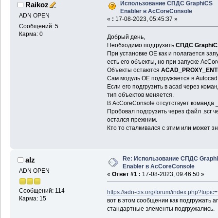
Использование СПДС GraphiCS
Raikoz
Enabler в AcCoreConsole
ADN OPEN
«
:
17-08-2023, 05:45:37 »
Сообщений: 5
Карма: 0
Добрый день,
Необходимо подгрузить
СПДС GraphiCS
При установке OE как и полагается зап
есть его объекты, но при запуске AcCor
Объекты остаются
ACAD_PROXY_ENT
Сам модуль OE подгружается в Autocad
Если его подгрузить в acad через кома
тип объектов меняется.
В AcCoreConsole отсутствует команда 
Пробовал подгрузить через файл .scr 
остался прежним.
Кто то сталкивался с этим или может зн
Re: Использование СПДС Graph
alz
Enabler в AcCoreConsole
ADN OPEN
«
Ответ #1 :
17-08-2023, 09:46:50 »
Сообщений: 114
https://adn-cis.org/forum/index.php?to
Карма: 15
вот в этом сообщении как подгружать ar
стандартные элементы подгружались.