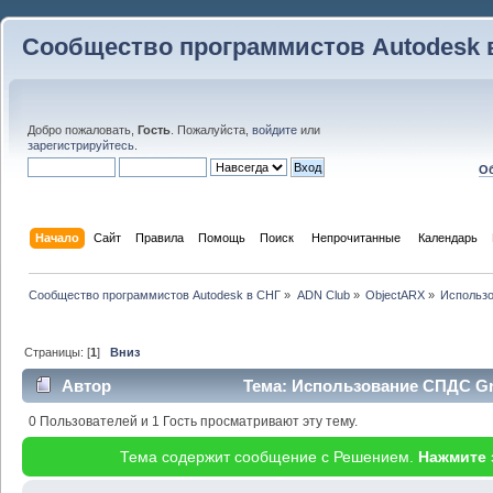
Сообщество программистов Autodesk 
Добро пожаловать,
Гость
. Пожалуйста,
войдите
или
зарегистрируйтесь
.
Об
Начало
Сайт
Правила
Помощь
Поиск
 Непрочитанные 
Календарь
Сообщество программистов Autodesk в СНГ
»
ADN Club
»
ObjectARX
»
Использо
Страницы: [
1
]
Вниз
Автор
Тема: Использование СПДС Gra
(Прочитано 27011 раз)
0 Пользователей и 1 Гость просматривают эту тему.
Тема содержит сообщение с Решением.
Нажмите 