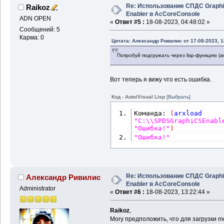
Re: Использование СПДС Graph
Raikoz
Enabler в AcCoreConsole
ADN OPEN
«
Ответ #5 :
18-08-2023, 04:48:02 »
Сообщений: 5
Карма: 0
Цитата: Александр Ривилис от 17-08-2023, 1
Попробуй подгружать через lisp-функцию (ar
Вот теперь я вижу что есть ошибка.
Код - Auto/Visual Lisp
[Выбрать]
Команда: 
(
arxload
"C:\\SPDSGraphiCSEnabl
"Ошибка!"
)
"Ошибка!"
Re: Использование СПДС Graph
Александр Ривилис
Enabler в AcCoreConsole
Administrator
«
Ответ #6 :
18-08-2023, 13:22:44 »
Raikoz
,
Могу предположить, что для загрузки m