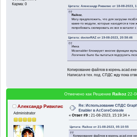
Карма: 0
Цитата: Александр Ривилис от 18-08-2023, 1
Raikoz
,
Могу предположить, что для загрузки mcsEn
какие-то модули, которые находятся в том 
попробовать скопировать их все в каталог с
Цитата: doctorRAZ от 19-08-2023, 20:58:46
Имха
Mcsenabler блокирует многие функции муль
Логичнее было бы пытаться подгрузить mcs
Копирование файлов в корень acad.exe 
Написал в тех. под. СПДС жду пока отве
Отмечено как Решение
Raikoz
22-08
Re: Использование СПДС Grap
Александр Ривилис
Enabler в AcCoreConsole
Administrator
«
Ответ #9 :
21-08-2023, 15:19:34 »
Цитата: Raikoz от 21-08-2023, 05:10:55
Копирование файлов в корень acad.exe не