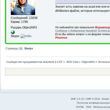
Значит есть завязка на acad.exe или в
dll/dbx/arx-файле, которые используют
Сообщений: 13938
Карма: 1796
Рыцарь ObjectARX
Не забывайте про правильное
Форматиро
Создание и добавление Autodesk Screenca
Если Вы задали вопрос и на форуме появ
Skype:
Решение
Страницы: [
1
]
Вверх
Сообщество программистов Autodesk в СНГ
»
ADN Club
»
ObjectARX
»
Использо
SMF 2.0.15
|
SMF © 2011
,
Simple
Политика конфиденциальн
XHTML
RSS
Мобильная ве