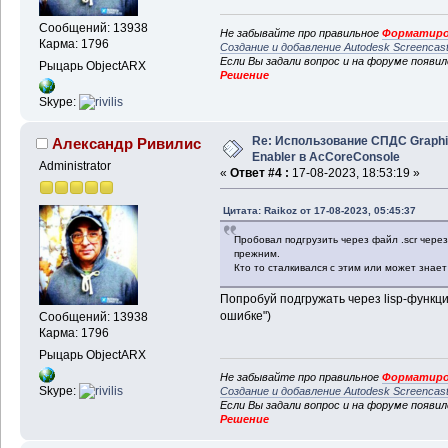
Сообщений: 13938
Не забывайте про правильное
Форматиро
Карма: 1796
Создание и добавление Autodesk Screencas
Если Вы задали вопрос и на форуме появи
Рыцарь ObjectARX
Решение
Skype:
Re: Использование СПДС Graph
Александр Ривилис
Enabler в AcCoreConsole
Administrator
«
Ответ #4 :
17-08-2023, 18:53:19 »
Цитата: Raikoz от 17-08-2023, 05:45:37
Пробовал подгрузить через файл .scr чере
прежним.
Кто то сталкивался с этим или может знает
Попробуй подгружать через lisp-функцию
ошибке")
Сообщений: 13938
Карма: 1796
Рыцарь ObjectARX
Не забывайте про правильное
Форматиро
Skype:
Создание и добавление Autodesk Screencas
Если Вы задали вопрос и на форуме появи
Решение