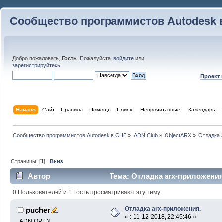
Сообщество программистов Autodesk 
Добро пожаловать,
Гость
. Пожалуйста,
войдите
или
зарегистрируйтесь
.
Проект
Начало
Сайт
Правила
Помощь
Поиск
 Непрочитанные 
Календарь
Сообщество программистов Autodesk в СНГ
»
ADN Club
»
ObjectARX
»
Отладка 
Страницы: [
1
]
Вниз
Автор
Тема: Отладка arx-приложения
0 Пользователей и 1 Гость просматривают эту тему.
Отладка arx-приложения.
pucher
«
:
11-12-2018, 22:45:46 »
ADN OPEN