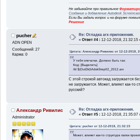
Не забывайте про правильное
Форматиро
Создание и добавление Autodesk Screencas
Если Вы задали вопрос и на форуме появи
Решение
Re: Отладка arx-приложения.
pucher
«
Ответ #4 :
12-12-2018, 21:32:15 
ADN OPEN
Сообщений: 27
Цитата: Александр Ривилис от 12-12-2018, 2
Карма: 0
У тебя опечатки. Должно быть так:
Код: [Выделить]
/ld $(OutDir)\AdskStep02_2012.arx
С этой строкой автокад загружается б
не загружается. Может, влияет как-то с
русский?
Re: Отладка arx-приложения.
Александр Ривилис
«
Ответ #5 :
12-12-2018, 21:35:07 
Administrator
Цитата: pucher от 12-12-2018, 21:32:15
Может, влияет как-то структура папок проек