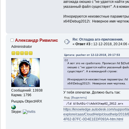
автокада окошко с "не удается найти у
указанный файл существует". А в коман
Игнорируются неизвестные параметры: 
x64\Debug2012\: Неверное имя чертеж
Re: Отладка arx-приложения.
Александр Ривилис
«
Ответ #3 :
12-12-2018, 20:24:06 
Administrator
Цитата: pucher от 12-12-2018, 20:17:53
А вот это не сработало. Прописал /Id $(Out
окошко с "не удается найти указанный фай
существует". А в командной строке:
Игнорируются неизвестные параметры: /Id
x64\Debug2012\: Неверное имя чертежа.
Сообщений: 13938
У тебя опечатки. Должно быть так:
Карма: 1796
Код:
[Выделить]
Рыцарь ObjectARX
/ld $(OutDir)\AdskStep02_2012.arx
https://knowledge.autodesk.com/support/a
Skype:
explore/caas/CloudHelp/cloudhelp/201
4F62-B7FC-0D4E1EDF093A-htm.html