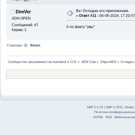
Re: Отладка arx-приложения.
DimVer
«
Ответ #11 :
06-06-2024, 17:20:47
ADN OPEN
Сообщений: 47
А по факту "увы"
Карма: 2
Страницы: [
1
]
Вверх
Сообщество программистов Autodesk в СНГ
»
ADN Club
»
ObjectARX
»
Отладка 
SMF 2.0.15
|
SMF © 2011
,
Simple
Политика конфиденциальн
XHTML
RSS
Мобильная ве