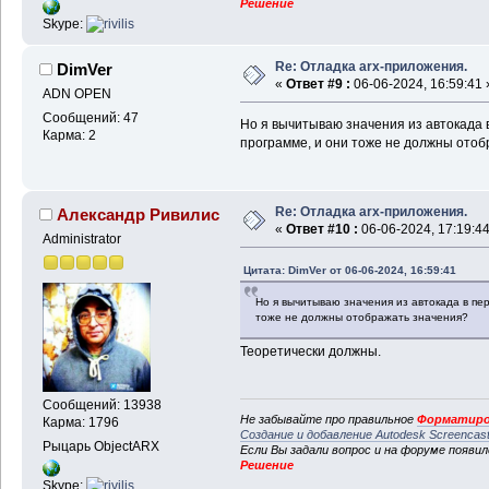
Решение
Skype:
Re: Отладка arx-приложения.
DimVer
«
Ответ #9 :
06-06-2024, 16:59:41 
ADN OPEN
Сообщений: 47
Но я вычитываю значения из автокада
Карма: 2
программе, и они тоже не должны ото
Re: Отладка arx-приложения.
Александр Ривилис
«
Ответ #10 :
06-06-2024, 17:19:44
Administrator
Цитата: DimVer от 06-06-2024, 16:59:41
Но я вычитываю значения из автокада в п
тоже не должны отображать значения?
Теоретически должны.
Сообщений: 13938
Не забывайте про правильное
Форматиро
Карма: 1796
Создание и добавление Autodesk Screencas
Рыцарь ObjectARX
Если Вы задали вопрос и на форуме появи
Решение
Skype: