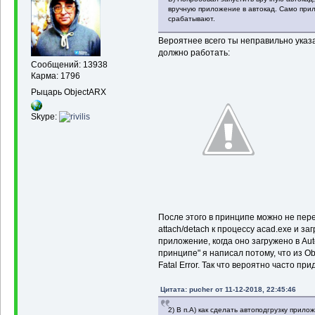
вручную приложение в автокад. Само прил
срабатывают.
Вероятнее всего ты неправильно указа
должно работать:
Сообщений: 13938
Карма: 1796
Рыцарь ObjectARX
Skype:
После этого в принципе можно не пер
attach/detach к процессу acad.exe и 
приложение, когда оно загружено в Au
принципе" я написал потому, что из O
Fatal Error. Так что вероятно часто пр
Цитата: pucher от 11-12-2018, 22:45:46
2) В п.А) как сделать автоподгрузку прило