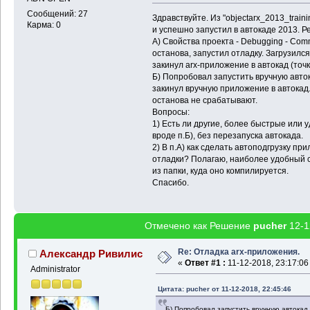
Сообщений: 27
Здравствуйте. Из "objectarx_2013_train
Карма: 0
и успешно запустил в автокаде 2013. Р
А) Свойства проекта - Debugging - Comm
останова, запустил отладку. Загрузился
закинул arx-приложение в автокад (точк
Б) Попробовал запустить вручную авток
закинул вручную приложение в автокад
останова не срабатывают.
Вопросы:
1) Есть ли другие, более быстрые или 
вроде п.Б), без перезапуска автокада.
2) В п.А) как сделать автоподгрузку пр
отладки? Полагаю, наиболее удобный 
из папки, куда оно компилируется.
Спасибо.
Отмечено как Решение
pucher
12-1
Re: Отладка arx-приложения.
Александр Ривилис
«
Ответ #1 :
11-12-2018, 23:17:06
Administrator
Цитата: pucher от 11-12-2018, 22:45:46
Б) Попробовал запустить вручную автокад,