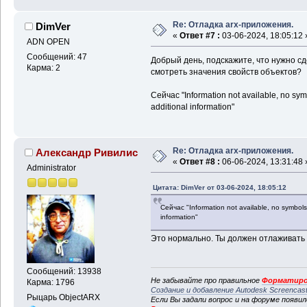
Re: Отладка arx-приложения.
DimVer
«
Ответ #7 :
03-06-2024, 18:05:12 
ADN OPEN
Сообщений: 47
Добрый день, подскажите, что нужно с
Карма: 2
смотреть значения свойств объектов?
Сейчас "Information not available, no sym
additional information"
Re: Отладка arx-приложения.
Александр Ривилис
«
Ответ #8 :
06-06-2024, 13:31:48 
Administrator
Цитата: DimVer от 03-06-2024, 18:05:12
Сейчас "Information not available, no symbols 
information"
Это нормально. Ты должен отлаживать 
Сообщений: 13938
Не забывайте про правильное
Форматиро
Карма: 1796
Создание и добавление Autodesk Screencas
Рыцарь ObjectARX
Если Вы задали вопрос и на форуме появи