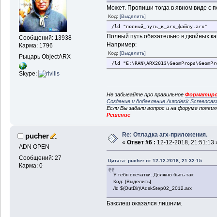
Может. Пропиши тогда в явном виде с 
Код:
[Выделить]
/ld "полный_путь_к_arx_файлу.arx"
Полный путь обязательно в двойных кав
Сообщений: 13938
Например:
Карма: 1796
Код:
[Выделить]
Рыцарь ObjectARX
/ld "E:\RAN\ARX2013\GeomProps\GeomPr
Skype:
Не забывайте про правильное
Форматиро
Создание и добавление Autodesk Screencas
Если Вы задали вопрос и на форуме появи
Решение
Re: Отладка arx-приложения.
pucher
«
Ответ #6 :
12-12-2018, 21:51:13 
ADN OPEN
Сообщений: 27
Цитата: pucher от 12-12-2018, 21:32:15
Карма: 0
У тебя опечатки. Должно быть так:
Код: [Выделить]
/ld $(OutDir)\AdskStep02_2012.arx
Бэкслеш оказался лишним.