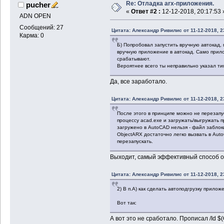
Re: Отладка arx-приложения.
pucher
«
Ответ #2 :
12-12-2018, 20:17:53 
ADN OPEN
Сообщений: 27
Цитата: Александр Ривилис от 11-12-2018, 2
Карма: 0
Б) Попробовал запустить вручную автокад, 
вручную приложение в автокад. Само прило
срабатывают.
Вероятнее всего ты неправильно указал тип
Да, все заработало.
Цитата: Александр Ривилис от 11-12-2018, 2
После этого в принципе можно не перезапус
процессу acad.exe и загружать/выгружать 
загружено в AutoCAD нельзя - файл заблоки
ObjectARX достаточно легко вызвать в AutoC
перезапускать.
Выходит, самый эффективный способ от
Цитата: Александр Ривилис от 11-12-2018, 2
2) В п.А) как сделать автоподгрузку прилож
Вот так:
А вот это не сработало. Прописал /Id $(