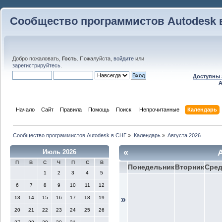
Сообщество программистов Autodesk 
Добро пожаловать,
Гость
. Пожалуйста,
войдите
или
зарегистрируйтесь
.
Доступны 
A
Начало
Сайт
Правила
Помощь
Поиск
 Непрочитанные 
Календарь
Сообщество программистов Autodesk в СНГ
»
Календарь
»
Августа 2026
«
Июль 2026
П
В
С
Ч
П
С
В
Понедельник
Вторник
Сре
1
2
3
4
5
6
7
8
9
10
11
12
13
14
15
16
17
18
19
»
20
21
22
23
24
25
26