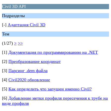
Civil 3D API
Подразделы
[-]
Адаптация Civil 3D
Тем
(1/27)
>
>>
[1]
Документация по программированию на .NET
[2]
Преобразование координат
[3]
Парсинг .dem файла
[4]
Civil2020 обновление
[5]
Как определить что запущен именно Civil?
[6]
Добавление метки профиля пересечения к трубе на
виде профиля