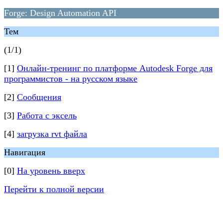
Forge: Design Automation API
Тем
(1/1)
[1]
Онлайн-тренинг по платформе Autodesk Forge для
программистов - на русском языке
[2]
Сообщения
[3]
Работа с эксель
[4]
загрузка rvt файла
Навигация
[0]
На уровень вверх
Перейти к полной версии