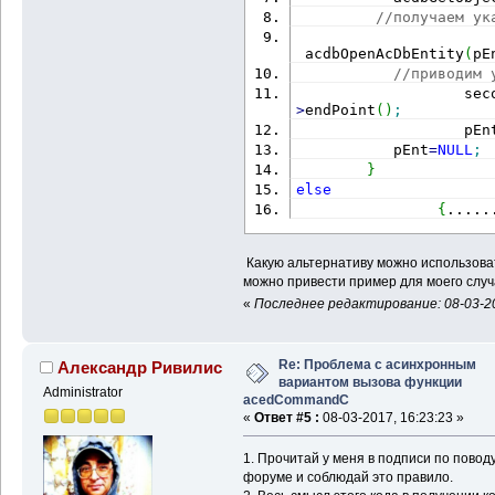
//получаем ук
 acdbOpenAcDbEntity
(
pE
//приводим 
                   sec
>
endPoint
(
)
;
                   pEn
           pEnt
=
NULL
;
}
else
{
.....
Какую альтернативу можно использоват
можно привести пример для моего случ
«
Последнее редактирование: 08-03-20
Re: Проблема с асинхронным
Александр Ривилис
вариантом вызова функции
Administrator
acedCommandC
«
Ответ #5 :
08-03-2017, 16:23:23 »
1. Прочитай у меня в подписи по пово
форуме и соблюдай это правило.