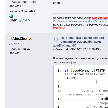
Сообщений: 13938
идеи.
Карма: 1796
Рыцарь ObjectARX
Не забывайте про правильное
Форматиро
Skype:
Создание и добавление Autodesk Screencas
Если Вы задали вопрос и на форуме появи
Решение
Re: Проблема с асинхронным
AlexZhur
вариантом вызова функции
ADN OPEN
acedCommandC
Сообщений: 42
«
Ответ #4 :
08-03-2017, 15:26:43 »
Карма: 0
В моем случае был вот такой код и все
Код - C++
[Выбрать]
if
(
acedCommand
(
RTSTR,
asDblArray
(
firstPoint
)
RTNORM
)
{
//получаем им
примитива,т.е. линии  
                   acd
//пер
           acdbGetObje