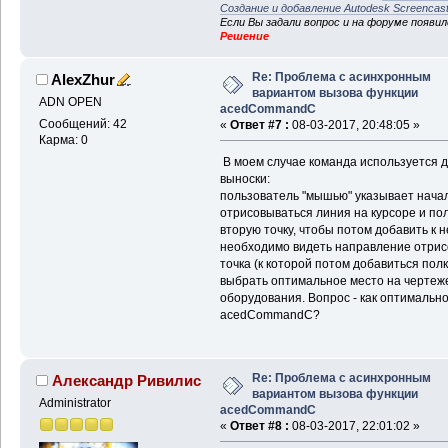
Создание и добавление Autodesk Screencas
Если Вы задали вопрос и на форуме появи
Решение
Re: Проблема с асинхронным
AlexZhur
вариантом вызова функции
ADN OPEN
acedCommandC
Сообщений: 42
«
Ответ #7 :
08-03-2017, 20:48:05 »
Карма: 0
В моем случае команда используется 
выноски:
пользователь "мышью" указывает начал
отрисовываться линия на курсоре и пол
вторую точку, чтобы потом добавить к н
необходимо видеть направление отрисов
точка (к которой потом добавиться пол
выбрать оптимальное место на чертеже
оборудования. Вопрос - как оптимально
acedCommandC?
Re: Проблема с асинхронным
Александр Ривилис
вариантом вызова функции
Administrator
acedCommandC
«
Ответ #8 :
08-03-2017, 22:01:02 »