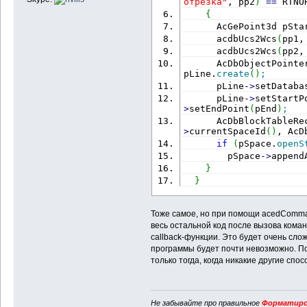
отрезка"
, pp2
)
==
 RTNO
{
      AcGePoint3d pSta
      acdbUcs2Wcs
(
pp1,
      acdbUcs2Wcs
(
pp2,
      AcDbObjectPointe
pLine.
create
(
)
;
      pLine
-
>
setDataba
      pLine
-
>
setStartP
>
setEndPoint
(
pEnd
)
;
      AcDbBlockTableRe
>
currentSpaceId
(
)
, AcD
if
(
pSpace.
openS
        pSpace
-
>
append
}
}
Тоже самое, но при помощи acedComma
весь остальной код после вызова кома
callback-функции. Это будет очень сло
программы будет почти невозможно. 
только тогда, когда никакие другие сп
Не забывайте про правильное
Форматиро