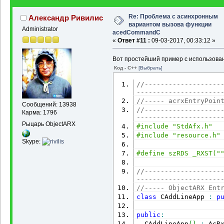
Re: Проблема с асинхронным
Александр Ривилис
вариантом вызова функции
Administrator
acedCommandC
«
Ответ #11 :
09-03-2017, 00:33:12 »
Вот простейший пример с использован
Код - C++
[Выбрать]
//-------------------
---------------------
//----- acrxEntryPoin
Сообщений: 13938
//-------------------
Карма: 1796
---------------------
Рыцарь ObjectARX
#include "StdAfx.h"
#include "resource.h"
Skype:
#define szRDS _RXST("
//-------------------
---------------------
//----- ObjectARX Ent
class
 CAddLineApp 
:
p
public
:
  CAddLineApp
(
)
:
 AcR