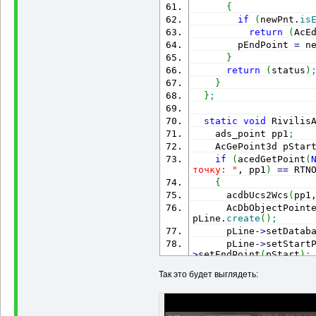
{
if
(
newPnt.
is
return
(
AcE
        pEndPoint 
=
 n
}
return
(
status
)
}
}
;
static
void
 Rivilis
    ads_point pp1
;
    AcGePoint3d pStar
if
(
acedGetPoint
(
точку: "
, pp1
)
==
 RTN
{
      acdbUcs2Wcs
(
pp1
      AcDbObjectPoint
pLine.
create
(
)
;
      pLine
-
>
setDatab
      pLine
-
>
setStart
>
setEndPoint
(
pStart
)
;
      LineJig jig
;
Так это будет выглядеть:
      jig.
mpEntity
=
 
      jig.
pStartPoint
      jig.
dispString