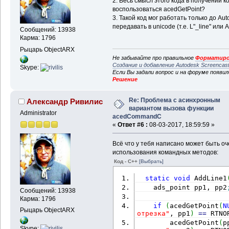
2. Весь смысл этого кода в получении 
воспользоваться acedGetPoint?
3. Такой код мог работать только до A
передавать в unicode (т.е. L"_line" или 
Сообщений: 13938
Карма: 1796
Рыцарь ObjectARX
Не забывайте про правильное
Форматиро
Создание и добавление Autodesk Screencas
Skype:
Если Вы задали вопрос и на форуме появи
Решение
Re: Проблема с асинхронным
Александр Ривилис
вариантом вызова функции
Administrator
acedCommandC
«
Ответ #6 :
08-03-2017, 18:59:59 »
Всё что у тебя написано может быть оч
использования командных методов:
Код - C++
[Выбрать]
static
void
 AddLine1
    ads_point pp1, pp2
Сообщений: 13938
Карма: 1796
if
(
acedGetPoint
(
N
Рыцарь ObjectARX
отрезка"
, pp1
)
==
 RTNO
        acedGetPoint
(
p
Skype: