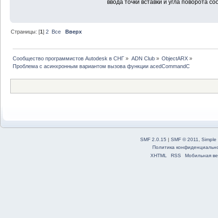
ввода точки вставки и угла поворота с
Страницы: [
1
]
2
Все
Вверх
Сообщество программистов Autodesk в СНГ
»
ADN Club
»
ObjectARX
»
Проблема с асинхронным вариантом вызова функции acedCommandC
SMF 2.0.15
|
SMF © 2011
,
Simple
Политика конфиденциальн
XHTML
RSS
Мобильная ве