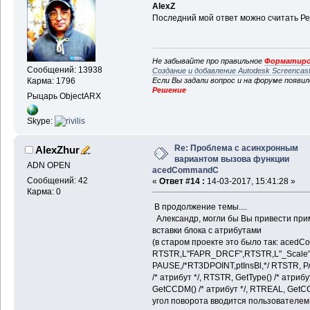
AlexZ
Последний мой ответ можно считать Ре
Не забывайте про правильное
Форматиро
Сообщений: 13938
Создание и добавление Autodesk Screencas
Если Вы задали вопрос и на форуме появи
Карма: 1796
Решение
Рыцарь ObjectARX
Skype:
Re: Проблема с асинхронным
AlexZhur
вариантом вызова функции
ADN OPEN
acedCommandC
Сообщений: 42
«
Ответ #14 :
14-03-2017, 15:41:28 »
Карма: 0
В продолжение темы....
Александр, могли бы Вы привести прим
вставки блока с атрибутами
(в старом проекте это было так: acedC
RTSTR,L"FAPR_DRCF",RTSTR,L"_Scale",
PAUSE,/*RT3DPOINT,ptInsBl,*/ RTSTR, 
/* атрибут */, RTSTR, GetType() /* атрибу
GetCCDM() /* атрибут */, RTREAL, GetCCA
угол поворота вводится пользователем