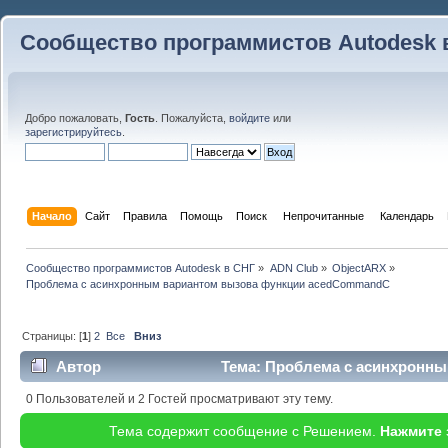
Сообщество программистов Autodesk 
Добро пожаловать,
Гость
. Пожалуйста,
войдите
или
зарегистрируйтесь
.
Начало
Сайт
Правила
Помощь
Поиск
 Непрочитанные 
Календарь
Сообщество программистов Autodesk в СНГ
»
ADN Club
»
ObjectARX
»
Проблема с асинхронным вариантом вызова функции acedCommandC
Страницы: [
1
]
2
Все
Вниз
Автор
Тема: Проблема с асинхронны
acedCommandC (Прочитано 32113 раз)
0 Пользователей и 2 Гостей просматривают эту тему.
Тема содержит сообщение с Решением.
Нажмите 