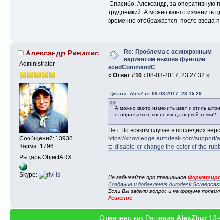
Спасибо, Александр, за оперативную 
трудоемкий. А можно как-то изменить ц
временно отображается после ввода п
Re: Проблема с асинхронным
Александр Ривилис
вариантом вызова функции
Administrator
acedCommandC
«
Ответ #10 :
08-03-2017, 23:27:32 »
Цитата: AlexZ от 08-03-2017, 23:15:29
А можно как-то изменить цвет и стиль штр
отображается после ввода первой точки?
Нет. Во всяком случае в последних вер
Сообщений: 13938
https://knowledge.autodesk.com/support/au
Карма: 1796
to-disable-or-change-the-color-of-the-ru
Рыцарь ObjectARX
Skype:
Не забывайте про правильное
Форматиро
Создание и добавление Autodesk Screencas
Если Вы задали вопрос и на форуме появи
Решение
Отмечено как Решение
AlexZhur
13-