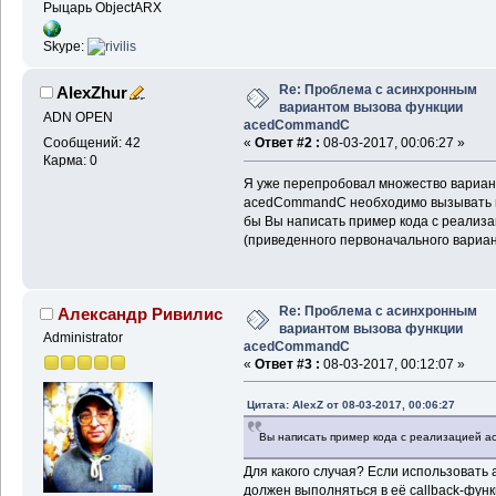
Рыцарь ObjectARX
Skype:
Re: Проблема с асинхронным
AlexZhur
вариантом вызова функции
ADN OPEN
acedCommandC
Сообщений: 42
«
Ответ #2 :
08-03-2017, 00:06:27 »
Карма: 0
Я уже перепробовал множество вариант
acedCommandС необходимо вызывать в 
бы Вы написать пример кода с реализ
(приведенного первоначального вариа
Re: Проблема с асинхронным
Александр Ривилис
вариантом вызова функции
Administrator
acedCommandC
«
Ответ #3 :
08-03-2017, 00:12:07 »
Цитата: AlexZ от 08-03-2017, 00:06:27
Вы написать пример кода с реализацией 
Для какого случая? Если использовать
должен выполняться в её callback-функ