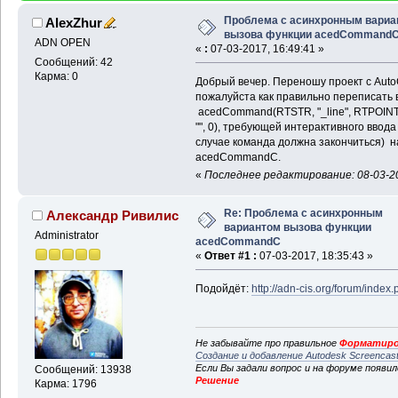
Проблема с асинхронным вариа
AlexZhur
вызова функции acedCommand
ADN OPEN
«
:
07-03-2017, 16:49:41 »
Сообщений: 42
Карма: 0
Добрый вечер. Переношу проект с Aut
пожалуйста как правильно переписать
acedCommand(RTSTR, "_line", RTPOINT, 
"", 0), требующей интерактивного ввода
случае команда должна закончиться) 
acedCommandC.
«
Последнее редактирование: 08-03-20
Re: Проблема с асинхронным
Александр Ривилис
вариантом вызова функции
Administrator
acedCommandC
«
Ответ #1 :
07-03-2017, 18:35:43 »
Подойдёт:
http://adn-cis.org/forum/index
Не забывайте про правильное
Форматиро
Создание и добавление Autodesk Screencas
Если Вы задали вопрос и на форуме появи
Сообщений: 13938
Решение
Карма: 1796