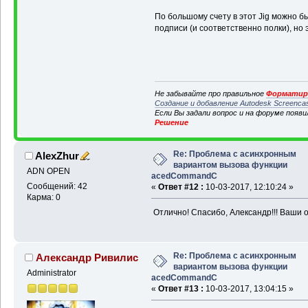
По большому счету в этот Jig можно б
подписи (и соответственно полки), но
Не забывайте про правильное
Форматиро
Создание и добавление Autodesk Screenca
Если Вы задали вопрос и на форуме появ
Решение
Re: Проблема с асинхронным
AlexZhur
вариантом вызова функции
ADN OPEN
acedCommandC
Сообщений: 42
«
Ответ #12 :
10-03-2017, 12:10:24 »
Карма: 0
Отлично! Спасибо, Александр!!! Ваши о
Re: Проблема с асинхронным
Александр Ривилис
вариантом вызова функции
Administrator
acedCommandC
«
Ответ #13 :
10-03-2017, 13:04:15 »