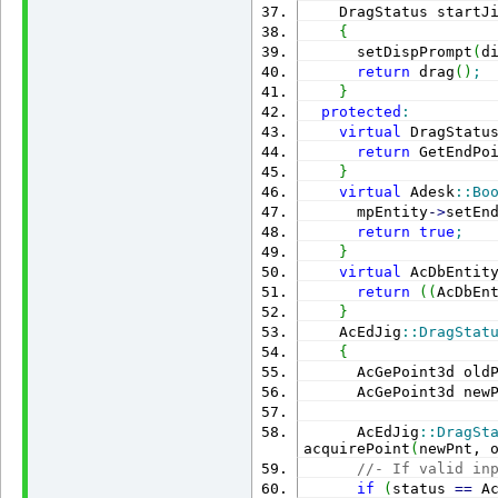
    DragStatus startJ
{
      setDispPrompt
(
d
return
 drag
(
)
;
}
protected
:
virtual
 DragStatu
return
 GetEndPo
}
virtual
 Adesk
::
Bo
      mpEntity
-
>
setEn
return
true
;
}
virtual
 AcDbEntit
return
(
(
AcDbEn
}
    AcEdJig
::
DragStat
{
      AcGePoint3d old
      AcGePoint3d new
      AcEdJig
::
DragSt
acquirePoint
(
newPnt, 
//- If valid in
if
(
status 
==
 A