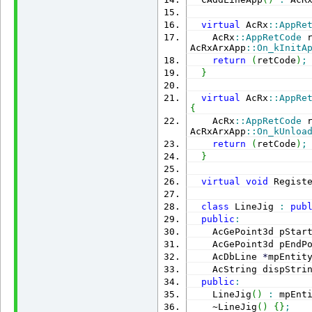
virtual
 AcRx
::
AppRe
    AcRx
::
AppRetCode
 
AcRxArxApp
::
On_kInitA
return
(
retCode
)
;
}
virtual
 AcRx
::
AppRe
{
    AcRx
::
AppRetCode
 
AcRxArxApp
::
On_kUnloa
return
(
retCode
)
;
}
virtual
void
 Regist
class
 LineJig 
:
pub
public
:
    AcGePoint3d pStar
    AcGePoint3d pEndP
    AcDbLine 
*
mpEntit
    AcString dispStri
public
:
    LineJig
(
)
:
 mpEnt
    ~LineJig
(
)
{
}
;