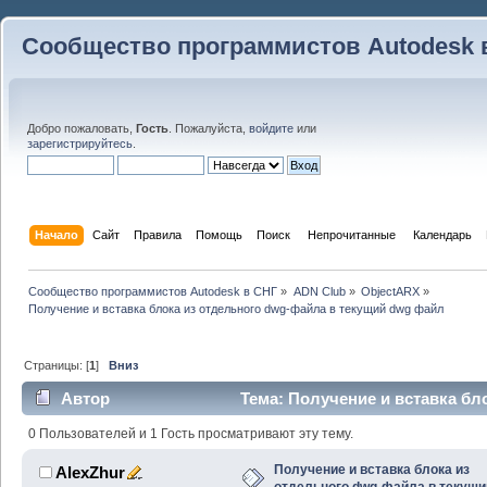
Сообщество программистов Autodesk 
Добро пожаловать,
Гость
. Пожалуйста,
войдите
или
зарегистрируйтесь
.
Начало
Сайт
Правила
Помощь
Поиск
 Непрочитанные 
Календарь
Сообщество программистов Autodesk в СНГ
»
ADN Club
»
ObjectARX
»
Получение и вставка блока из отдельного dwg-файла в текущий dwg файл
Страницы: [
1
]
Вниз
Автор
Тема: Получение и вставка бл
текущий dwg файл (Прочитано 17794 раз)
0 Пользователей и 1 Гость просматривают эту тему.
Получение и вставка блока из
AlexZhur
отдельного dwg-файла в текущи