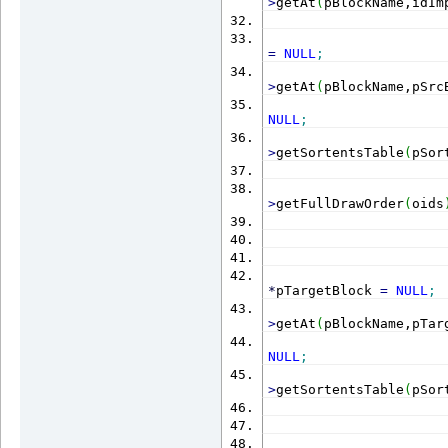
>
getAt
(
pBlockName,idIm
                      
=
NULL
;
                      
>
getAt
(
pBlockName,pSrc
                      
NULL
;
                      
>
getSortentsTable
(
pSor
                      
                      
>
getFullDrawOrder
(
oids
                      
                      
*
pTargetBlock 
=
NULL
;
                      
>
getAt
(
pBlockName,pTar
                      
NULL
;
                      
>
getSortentsTable
(
pSor
                      