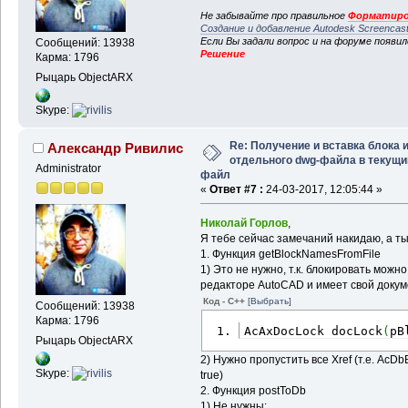
Не забывайте про правильное
Форматиро
Создание и добавление Autodesk Screencas
Если Вы задали вопрос и на форуме появи
Сообщений: 13938
Решение
Карма: 1796
Рыцарь ObjectARX
Skype:
Re: Получение и вставка блока 
Александр Ривилис
отдельного dwg-файла в текущи
Administrator
файл
«
Ответ #7 :
24-03-2017, 12:05:44 »
Николай Горлов
,
Я тебе сейчас замечаний накидаю, а т
1. Функция getBlockNamesFromFile
1) Это не нужно, т.к. блокировать можно
редакторе AutoCAD и имеет свой докум
Код - C++
[Выбрать]
Сообщений: 13938
Карма: 1796
AcAxDocLock docLock
(
pB
Рыцарь ObjectARX
2) Нужно пропустить все Xref (т.е. AcDb
Skype:
true)
2. Функция postToDb
1) Не нужны: