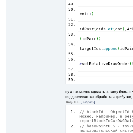
cnt
++
)
                       
idPair
(
oids.
at
(
cnt
)
,Ac
(
idPair
)
)
targetIds.
append
(
idPai
                      
>
setRelativeDrawOrder
(
                      
                      
                      
                      
ну а так можно сделать вставку блока 
}
поддерживается обработка атрибутов, 
}
catch
(
...
)
{
de
Код - C++
[Выбрать]
// blockId - ObjectId 
delete
 pBlockD
можно, например, в рез
return
 idImpor
importBlockToCurDWGDat
}
// basePointUCS - точка
пользовательской систе