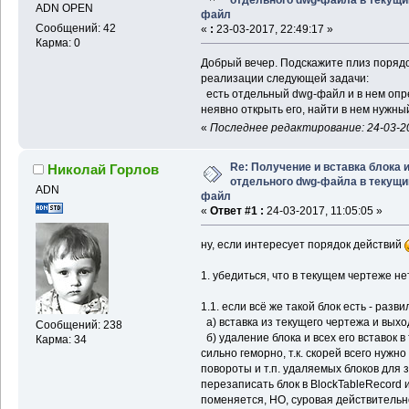
ADN OPEN
файл
Сообщений: 42
«
:
23-03-2017, 22:49:17 »
Карма: 0
Добрый вечер. Подскажите плиз порядо
реализации следующей задачи:
есть отдельный dwg-файл и в нем опр
неявно открыть его, найти в нем нужны
«
Последнее редактирование: 24-03-20
Re: Получение и вставка блока 
Николай Горлов
отдельного dwg-файла в текущи
ADN
файл
«
Ответ #1 :
24-03-2017, 11:05:05 »
ну, если интересует порядок действий
1. убедиться, что в текущем чертеже н
1.1. если всё же такой блок есть - разви
a) вставка из текущего чертежа и выхо
Сообщений: 238
б) удаление блока и всех его вставок 
Карма: 34
сильно геморно, т.к. скорей всего нужн
повороты и т.п. удаляемых блоков для 
перезаписать блок в BlockTableRecord 
поменяется, НО, суровая действительнос