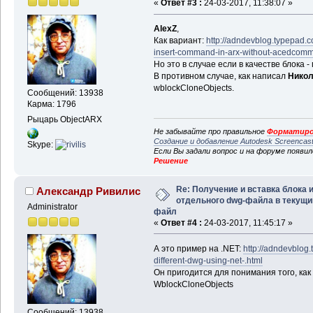
«
Ответ #3 :
24-03-2017, 11:38:07 »
AlexZ
,
Как вариант:
http://adndevblog.typepad.
insert-command-in-arx-without-acedcomm
Но это в случае если в качестве блока
В противном случае, как написал
Никол
wblockCloneObjects.
Сообщений: 13938
Карма: 1796
Рыцарь ObjectARX
Не забывайте про правильное
Форматиро
Создание и добавление Autodesk Screencas
Skype:
Если Вы задали вопрос и на форуме появи
Решение
Re: Получение и вставка блока 
Александр Ривилис
отдельного dwg-файла в текущи
Administrator
файл
«
Ответ #4 :
24-03-2017, 11:45:17 »
А это пример на .NET:
http://adndevblog
different-dwg-using-net-.html
Он пригодится для понимания того, как
WblockCloneObjects
Сообщений: 13938