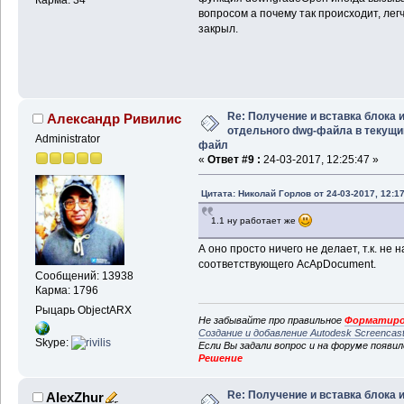
Карма: 34
вопросом а почему так происходит, лег
закрыл.
Re: Получение и вставка блока 
Александр Ривилис
отдельного dwg-файла в текущи
Administrator
файл
«
Ответ #9 :
24-03-2017, 12:25:47 »
Цитата: Николай Горлов от 24-03-2017, 12:17
1.1 ну работает же
А оно просто ничего не делает, т.к. не
соответствующего AcApDocument.
Сообщений: 13938
Карма: 1796
Рыцарь ObjectARX
Не забывайте про правильное
Форматиро
Создание и добавление Autodesk Screencas
Skype:
Если Вы задали вопрос и на форуме появи
Решение
Re: Получение и вставка блока 
AlexZhur