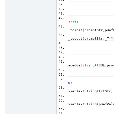
                      
                      
<"
)
)
;
_tcscat
(
promptStr,pDef
_tcscat
(
promptStr,_T
(
"
                      
                      
acedGetString
(
TRUE,pro
0
)
                      
>
setTextString
(
txtStr
)
                      
>
setTextString
(
pDefVal