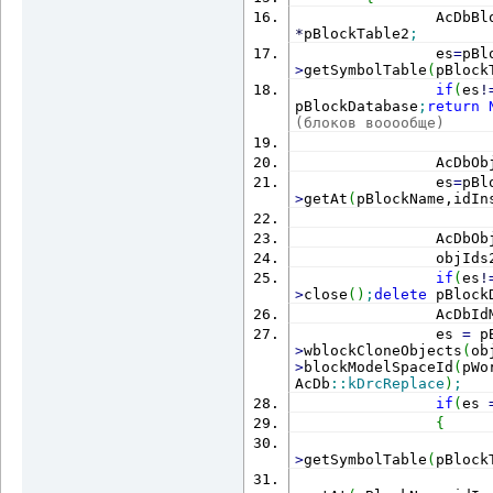
                AcDbBl
*
pBlockTable2
;
                es
=
pBl
>
getSymbolTable
(
pBlock
if
(
es
!
pBlockDatabase
;
return
(блоков вооообще)
                AcDbOb
                es
=
pBl
>
getAt
(
pBlockName,idIn
                AcDbOb
                objIds
if
(
es
!
>
close
(
)
;
delete
 pBlock
                AcDbId
                es 
=
 p
>
wblockCloneObjects
(
ob
>
blockModelSpaceId
(
pWo
AcDb
::
kDrcReplace
)
;
if
(
es 
{
                      
>
getSymbolTable
(
pBlock
                      