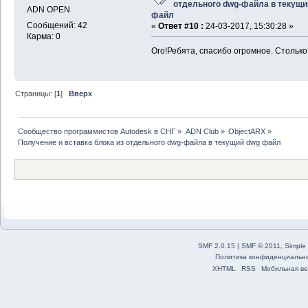
отдельного dwg-файла в текущи
ADN OPEN
файл
Сообщений: 42
«
Ответ #10 :
24-03-2017, 15:30:28 »
Карма: 0
Ого!Ребята, спасибо огромное. Стольк
Страницы: [
1
]
Вверх
Сообщество программистов Autodesk в СНГ
»
ADN Club
»
ObjectARX
»
Получение и вставка блока из отдельного dwg-файла в текущий dwg файл
SMF 2.0.15
|
SMF © 2011
,
Simple
Политика конфиденциальн
XHTML
RSS
Мобильная ве