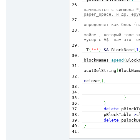
начинаются с символа *
paper_space, и др. еру
определяет как блок (н
файле , который тоже я
мусор с A$. нам это то
_T
(
'*'
)
&&
 BlockName
[
1
blockNames.
apend
(
Block
acutDelString
(
BlockNam
                      
>
close
(
)
;
                      
}
}
delete
 pBlockT
        pBlockTable
-
>
c
delete
 pBlockD
}