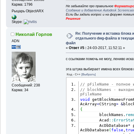
Карма: 1796
Не забывайте про правильное
Форматиро
Создание и добавление Autodesk Screencas
Рыцарь ObjectARX
Если Вы задали вопрос и на форуме появи
Решение
Skype:
Re: Получение и вставка блока 
Николай Горлов
отдельного dwg-файла в текущи
ADN
файл
«
Ответ #5 :
24-03-2017, 11:52:11 »
с ссылками помочь не могу, лениво иск
эта штука выбирает имена всех блоко
Код - C++
[Выбрать]
// pFileName - полное 
Сообщений: 238
// blockNames - выходн
Карма: 34
pFileName
void
 getBlockNamesFrom
AcArray
<
CString
>
&
bloc
{
        blockNames.
rem
        Acad
::
ErrorSta
        AcDbDatabase
*
 
AcDbDatabase
(
false
,
tru