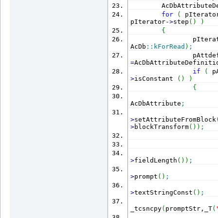
        AcDbAttributeD
for
(
 pIterato
pIterator
-
>
step
(
)
)
{
                pItera
AcDb
::
kForRead
)
;
=
AcDbAttributeDefiniti
if
(
 p
>
isConstant 
(
)
)
{
                      
AcDbAttribute
;
                      
>
setAttributeFromBlock
>
blockTransform
(
)
)
;
                      
                      
                      
>
fieldLength
(
)
)
;
                      
>
prompt
(
)
;
                      
>
textStringConst
(
)
;
                      
_tcsncpy
(
promptStr,_T
(
                      