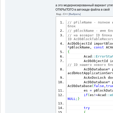
а это модернизированный вариант утяг
ОТКРЫТОГО в автокаде файла в свой
Код - C++
[Выбрать]
// pFileName - полное 
блок
// pBlockName - имя бл
// на возврат ID блока
ID AcDbBlockTableRecor
AcDbObjectId importBlo
*
pBlockName, 
const
 ACH
{
        Acad
::
ErrorSta
        AcDbObjectId i
// ID нашего нового бл
        AcDbDatabase
*
 
acdbHostApplicationSer
        AcAxDocLock do
        AcDbDatabase
*
 
AcDbDatabase
(
false
,
tru
        es 
=
 pBlockDat
if
(
es
!
=
Acad
::
e
NULL
;
}
try
{