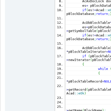
        AcAxDocLock do
        es
=
 pBlockData
if
(
es
!
=
Acad
::
e
pBlockDatabase
;
return
;
        AcDbBlockTable
        es
=
pBlockDatab
>
getSymbolTable
(
pBlock
if
(
es
!
=
Acad
::
e
pBlockDatabase
;
return
;
*
pBlockTableIterator
=
N
if
(
pBlockTabl
>
newIterator
(
pBlockTab
{
while
{
*
pBlockTableRecord
=
NUL
>
getRecord
(
pBlockTable
Acad
::
eOk
)
                      
                      
>
getName
(
BlockName
)
;