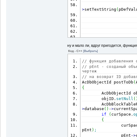
                      
>
setTextString
(
pDefVal
                      
                      
ну и мало ли, вдруг пригодится, функц
>
appendAttribute
(
attId
Код - C++
[Выбрать]
                      
// функция добавления 
}
// pEnt - созданый объ
                pEnt
-
>
чертеж
}
// на возврат ID добав
delete
 pIterat
AcDbObjectId postToDb
(
        pBlockDef
-
>
clo
{
        AcGeMatrix3d m
        AcDbObjectId o
        acedGetCurrent
        objID.
setNull
(
        pAddedEnt
-
>
tra
        AcDbBlockTable
        pAddedEnt
-
>
dow
>
database
(
)
-
>
currentSp
        pAddedEnt
-
>
clo
if
(
curSpace.
o
{
if
(
haveToDel
)
                curSpa
{
pEnt
)
;
                delete
                pEnt
-
>