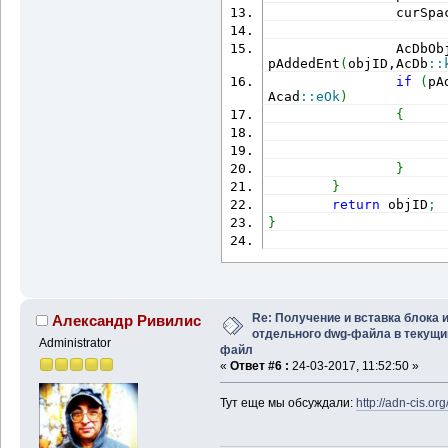
                newEnt
                curSpa
}
return
 newEntI
                AcDbOb
pAddedEnt
(
objID,AcDb
::
}
if
(
pA
Acad
::
eOk
)
{
                      
                      
}
}
return
 objID
;
}
Re: Получение и вставка блока 
Александр Ривилис
отдельного dwg-файла в текущи
Administrator
файл
«
Ответ #6 :
24-03-2017, 11:52:50 »
Тут еще мы обсуждали:
http://adn-cis.o