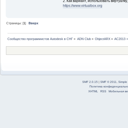
2. Как вариант, использовать виртуалку
https://www.virtualbox.org
Страницы: [
1
]
Вверх
Сообщество программистов Autodesk в СНГ
»
ADN Club
»
ObjectARX
»
AС2013 +
SMF 2.0.15
|
SMF © 2011
,
Simple
Политика конфиденциальн
XHTML
RSS
Мобильная ве