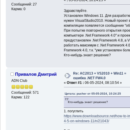
Сообщений: 27
Карма: 0
Здравствуйте.
Установлен Windows 11. Для разработ
нужен VisualStudio2010. Новый проект 
компиляции появляется сообщение "об о
При попытке повторного открытия прое
компьютере .Net Framework 4.0" и прое
предустановлен .Net Framework 4.8, а V
работать максимум с .Net Framework 4.0
Framework 4.0, т.к. "уже установлен бол
Кто-нибудь знает решение?
Re: AС2013 + VS2010 + Win11 =
Привалов Дмитрий
ошибка .NET FW4.0
ADN Club
«
Ответ #1 :
06-05-2024, 08:10:54 »
Сообщений: 571
Цитата: pucher от 05-05-2024, 10:24:25
Карма: 122
Кто-нибудь знает решение?
1. погуглить
https://www.downloadsource.net/how-to-in
4-5-on-windows-11/n/21043/