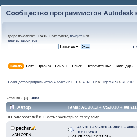
Сообщество программистов Autodesk 
Добро пожаловать,
Гость
. Пожалуйста,
войдите
или
зарегистрируйтесь
.
Об
Начало
Сайт
Правила
Помощь
Поиск
 Непрочитанные 
Календарь
Сообщество программистов Autodesk в СНГ
»
ADN Club
»
ObjectARX
»
AС2013 +
Страницы: [
1
]
Вниз
Автор
Тема: AС2013 + VS2010 + Win1
15436 раз)
0 Пользователей и 1 Гость просматривают эту тему.
AС2013 + VS2010 + Win11 = ошиб
pucher
.NET FW4.0
ADN OPEN
«
:
05-05-2024, 10:24:25 »