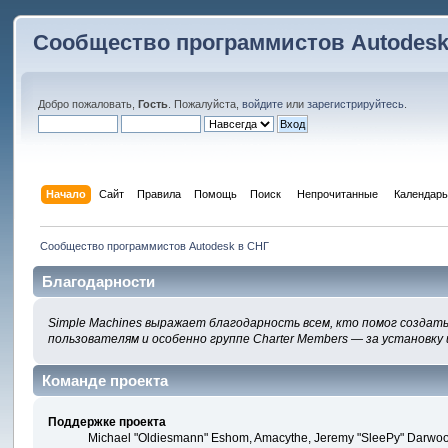
Сообщество программистов Autodesk
Добро пожаловать,
Гость
. Пожалуйста,
войдите
или
зарегистрируйтесь
.
Начало
Сайт
Правила
Помощь
Поиск
 Непрочитанные 
Календарь
Сообщество программистов Autodesk в СНГ
Благодарности
Simple Machines выражает благодарность всем, кто помог создать
пользователям и особенно группе Charter Members — за установку 
Команде проекта
Поддержке проекта
Michael "Oldiesmann" Eshom, Amacythe, Jeremy "SleePy" Darwood