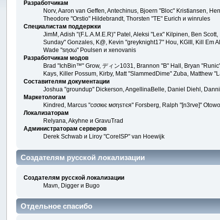
Разработчикам
Norv, Aaron van Geffen, Antechinus, Bjoern "Bloc" Kristiansen, H
Theodore "Orstio" Hildebrandt, Thorsten "TE" Eurich и winrules
Специалистам поддержки
JimM, Adish "(F.L.A.M.E.R)" Patel, Aleksi "Lex" Kilpinen, Ben Scot
Sunday" Gonzales, K@, Kevin "greyknight17" Hou, KGIII, Kill Em All
Wade "sησω" Poulsen и xenovanis
Разработчикам модов
Brad "IchBin™" Grow, ディン1031, Brannon "B" Hall, Bryan "Runic" 
Kays, Killer Possum, Kirby, Matt "SlammedDime" Zuba, Matthew "La
Составителям документации
Joshua "groundup" Dickerson, AngellinaBelle, Daniel Diehl, Dann
Маркетологам
Kindred, Marcus "cσσкιє мσηѕтєя" Forsberg, Ralph "[n3rve]" Otowo
Локализаторам
Relyana, Akyhne и GravuTrad
Администраторам серверов
Derek Schwab и Liroy "CoreISP" van Hoewijk
Создателям русской локализации
Создателям русской локализации
Mavn, Digger и Bugo
Отдельное спасибо