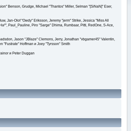
ion" Benson, Grudge, Michael "Thantos" Miller, Selman "[SiNaN]" Eser,
uw, Jan-Olof "Owdy" Eriksson, Jeremy "jerm" Strike, Jessica "Miss All
k "Ha²", Paul_Pauline, Piro "Sarge" Dhima, Rumbaar, Pitti, RedOne, S-Ace,
adsdon, Jason "JBlaze" Clemons, Jerry, Jonathan "vbgamer45" Valentin,
en "Fustrate" Hoffman и Joey "Tyrsson" Smith
rainor и Peter Duggan