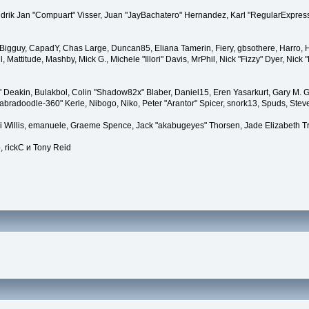
endrik Jan "Compuart" Visser, Juan "JayBachatero" Hernandez, Karl "RegularExpress
t, Bigguy, CapadY, Chas Large, Duncan85, Eliana Tamerin, Fiery, gbsothere, Harro, H
, Mattitude, Mashby, Mick G., Michele "Illori" Davis, MrPhil, Nick "Fizzy" Dyer, Nic
Deakin, Bulakbol, Colin "Shadow82x" Blaber, Daniel15, Eren Yasarkurt, Gary M. G
bradoodle-360" Kerle, Nibogo, Niko, Peter "Arantor" Spicer, snork13, Spuds, Stev
ii Willis, emanuele, Graeme Spence, Jack "akabugeyes" Thorsen, Jade Elizabeth T
, rickC и Tony Reid