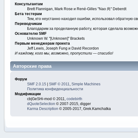
Консультантам
Brett Flannigan, Mark Rose и René-Gilles "Nao 尚" Deberdt
Бета тестерам
Тем, кто неустанно находил ошибки, использовал обратную свя
Переводчикам
Благодарим за проделанную работу, которая сделала возмож
Основателю SMF
Unknown W. "[Unknown]" Brackets
Первым менеджерам проекта
Jeff Lewis, Joseph Fung и David Recordon
И каждому, кого мы, возможно, пропустили — спасибо!
Авторские права
Форум
SMF 2.0.15
|
SMF © 2011
,
Simple Machines
Политика конфиденциальности
Модификации
cb|GeSHi-mod © 2011,
codebirth
dQuoteSelection
© 2007-2015, digger
Karma Description
© 2005-2017, Grek.Kamchatka