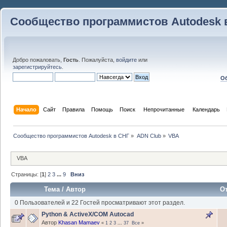
Сообщество программистов Autodesk 
Добро пожаловать,
Гость
. Пожалуйста,
войдите
или
зарегистрируйтесь
.
Об
Начало
Сайт
Правила
Помощь
Поиск
 Непрочитанные 
Календарь
Сообщество программистов Autodesk в СНГ
»
ADN Club
»
VBA
VBA
Страницы: [
1
]
2
3
...
9
Вниз
Тема
/
Автор
О
0 Пользователей и 22 Гостей просматривают этот раздел.
Python & ActiveX/COM Autocad
Автор
Khasan Mamaev
«
1
2
3
...
37
Все
»