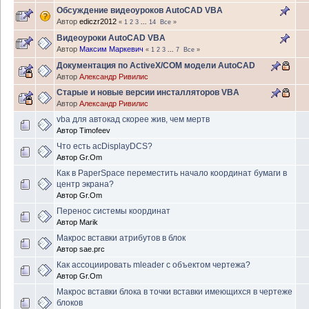
Обсуждение видеоуроков AutoCAD VBA
Автор
ediczr2012
«
1
2
3
...
14
Все
»
Видеоуроки AutoCAD VBA
Автор
Максим Маркевич
«
1
2
3
...
7
Все
»
Документация по ActiveX/COM модели AutoCAD
Автор
Александр Ривилис
Старые и новые версии инсталляторов VBA
Автор
Александр Ривилис
vba для автокад скорее жив, чем мертв
Автор
Timofeev
Что есть acDisplayDCS?
Автор
Gr.Om
Как в PaperSpace переместить начало координат бумаги в
центр экрана?
Автор
Gr.Om
Перенос системы координат
Автор
Marik
Макрос вставки атрибутов в блок
Автор
sae.prc
Как ассоциировать mleader с объектом чертежа?
Автор
Gr.Om
Макрос вставки блока в точки вставки имеющихся в чертеже
блоков