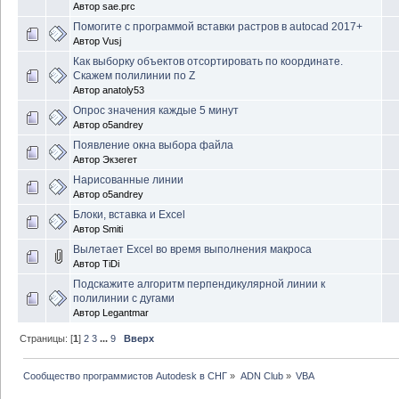
Автор
sae.prc
Помогите с программой вставки растров в autocad 2017+
Автор
Vusj
Как выборку объектов отсортировать по координате.
Скажем полилинии по Z
Автор
anatoly53
Опрос значения каждые 5 минут
Автор
o5andrey
Появление окна выбора файла
Автор
Экзегет
Нарисованные линии
Автор
o5andrey
Блоки, вставка и Excel
Автор
Smiti
Вылетает Excel во время выполнения макроса
Автор
TiDi
Подскажите алгоритм перпендикулярной линии к
полилинии с дугами
Автор
Legantmar
Страницы: [
1
]
2
3
...
9
Вверх
Сообщество программистов Autodesk в СНГ
»
ADN Club
»
VBA