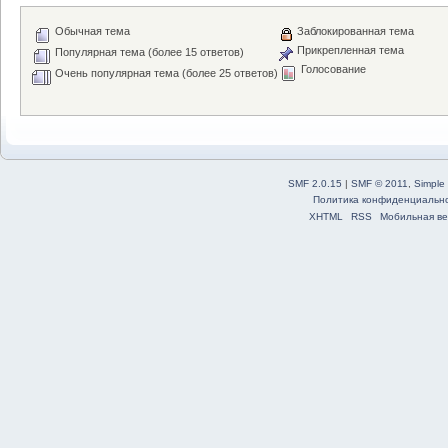
Обычная тема
Заблокированная тема
Прикрепленная тема
Популярная тема (более 15 ответов)
Голосование
Очень популярная тема (более 25 ответов)
SMF 2.0.15
|
SMF © 2011
,
Simple
Политика конфиденциальн
XHTML
RSS
Мобильная ве