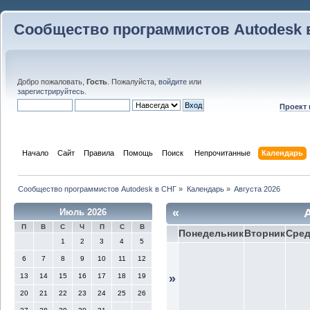
Сообщество программистов Autodesk 
Добро пожаловать,
Гость
. Пожалуйста,
войдите
или
зарегистрируйтесь
.
Проект
Начало
Сайт
Правила
Помощь
Поиск
 Непрочитанные 
Календарь
Сообщество программистов Autodesk в СНГ
»
Календарь
»
Августа 2026
«
Июль 2026
П
В
С
Ч
П
С
В
Понедельник
Вторник
Сре
1
2
3
4
5
6
7
8
9
10
11
12
13
14
15
16
17
18
19
»
20
21
22
23
24
25
26