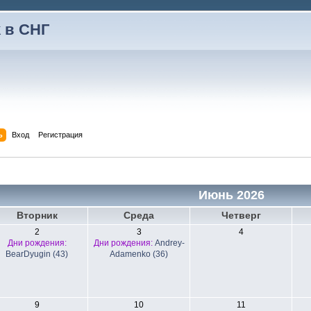
 в СНГ
ь
Вход
Регистрация
Июнь 2026
Вторник
Среда
Четверг
2
3
4
Дни рождения:
Дни рождения:
Andrey-
BearDyugin (43)
Adamenko (36)
9
10
11