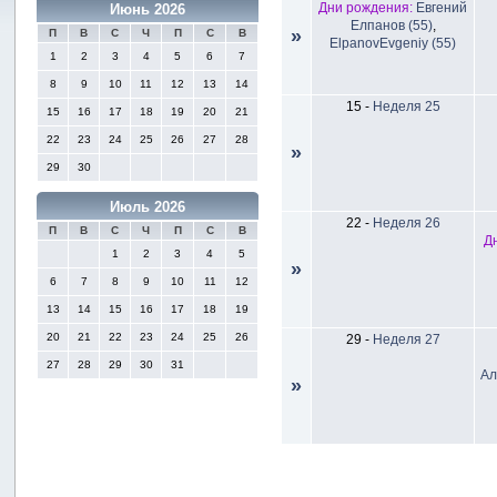
Дни рождения:
Евгений
Июнь 2026
Елпанов (55)
,
»
П
В
С
Ч
П
С
В
ElpanovEvgeniy (55)
1
2
3
4
5
6
7
8
9
10
11
12
13
14
15
-
Неделя 25
15
16
17
18
19
20
21
22
23
24
25
26
27
28
»
29
30
Июль 2026
22
-
Неделя 26
П
В
С
Ч
П
С
В
Д
1
2
3
4
5
»
6
7
8
9
10
11
12
13
14
15
16
17
18
19
20
21
22
23
24
25
26
29
-
Неделя 27
27
28
29
30
31
Ал
»