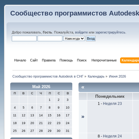
Сообщество программистов Autodesk
Добро пожаловать,
Гость
. Пожалуйста,
войдите
или
зарегистрируйтесь
.
Начало
Сайт
Правила
Помощь
Поиск
 Непрочитанные 
Календар
Сообщество программистов Autodesk в СНГ
»
Календарь
»
Июня 2026
«
Май 2026
П
В
С
Ч
П
С
В
Понедельник
1
2
3
1
-
Неделя 23
4
5
6
7
8
9
10
11
12
13
14
15
16
17
»
18
19
20
21
22
23
24
25
26
27
28
29
30
31
8
-
Неделя 24