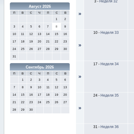
3
-
Неделя 32
Август 2026
»
П
В
С
Ч
П
С
В
1
2
3
4
5
6
7
8
9
10
-
Неделя 33
10
11
12
13
14
15
16
17
18
19
20
21
22
23
»
24
25
26
27
28
29
30
31
17
-
Неделя 34
Сентябрь 2026
П
В
С
Ч
П
С
В
»
1
2
3
4
5
6
7
8
9
10
11
12
13
14
15
16
17
18
19
20
24
-
Неделя 35
21
22
23
24
25
26
27
»
28
29
30
31
-
Неделя 36