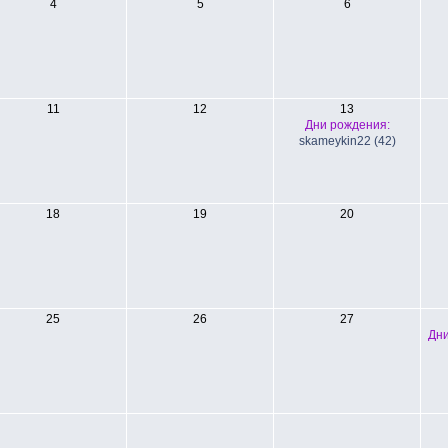
4
5
6
11
12
13
Дни рождения:
skameykin22 (42)
18
19
20
25
26
27
Дни