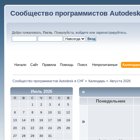
Сообщество программистов Autodesk
Добро пожаловать,
Гость
. Пожалуйста,
войдите
или
зарегистрируйтесь
.
Начало
Сайт
Правила
Помощь
Поиск
 Непрочитанные 
Календар
Сообщество программистов Autodesk в СНГ
»
Календарь
»
Августа 2026
«
Июль 2026
П
В
С
Ч
П
С
В
Понедельник
1
2
3
4
5
6
7
8
9
10
11
12
13
14
15
16
17
18
19
»
20
21
22
23
24
25
26
27
28
29
30
31