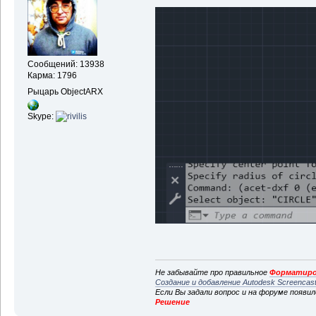
Сообщений: 13938
Карма: 1796
Рыцарь ObjectARX
Skype:
Не забывайте про правильное
Форматиро
Создание и добавление Autodesk Screencas
Если Вы задали вопрос и на форуме появи
Решение