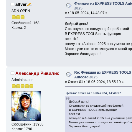
Функция из EXPRESS TOOLS Aut
altver
2025
ADN OPEN
«
:
18-05-2024, 14:48:07 »
Сообщений: 168
Добрый день!
Карма: 2
Столкнулся со следующей проблемой:
В EXPRESS TOOLS есть функция
acet-dxf
почму-то в Autocad 2025 она у меня не р
Может уже кто-то столкнулся с такой 
Заранее благодарен!
Re: Функция из EXPRESS TOOLS
Александр Ривилис
Autocad 2025
Administrator
«
Ответ #1 :
18-05-2024, 18:55:19 »
Цитата: altver от 18-05-2024, 14:48:07
Добрый день!
Столкнулся со следующей проблемой:
В EXPRESS TOOLS есть функция
acet-dxf
почму-то в Autocad 2025 она у меня не рабт
Может уже кто-то столкнулся с такой проб
Сообщений: 13938
Заранее благодарен!
Карма: 1796