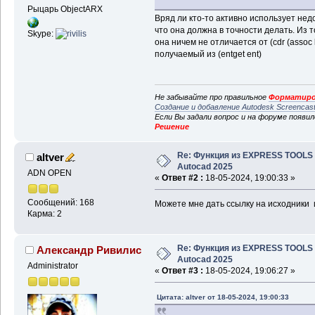
Рыцарь ObjectARX
Вряд ли кто-то активно использует не
что она должна в точности делать. Из т
Skype:
она ничем не отличается от (cdr (assoc
получаемый из (entget ent)
Не забывайте про правильное
Форматиро
Создание и добавление Autodesk Screencas
Если Вы задали вопрос и на форуме появи
Решение
Re: Функция из EXPRESS TOOLS
altver
Autocad 2025
ADN OPEN
«
Ответ #2 :
18-05-2024, 19:00:33 »
Сообщений: 168
Можете мне дать ссылку на исходники
Карма: 2
Re: Функция из EXPRESS TOOLS
Александр Ривилис
Autocad 2025
Administrator
«
Ответ #3 :
18-05-2024, 19:06:27 »
Цитата: altver от 18-05-2024, 19:00:33