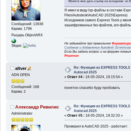
Можете мне дать ссылку на исходники из
Я имел в виду lsp-файлы в составе Expre
Files\Autodesk\AutoCAD 2025\Express)
Исходников самого Express Tools у меня
Сообщений: 13938
зашифрованных fas-файлов, arx-файлы,
Карма: 1796
Рыцарь ObjectARX
Не забывайте про правильное
Форматиро
Skype:
Создание и добавление Autodesk Screencas
Если Вы задали вопрос и на форуме появи
Решение
Re: Функция из EXPRESS TOOLS
altver
Autocad 2025
ADN OPEN
«
Ответ #4 :
18-05-2024, 19:15:54 »
Сообщений: 168
понятно спасибо буду пробовать
Карма: 2
Re: Функция из EXPRESS TOOLS
Александр Ривилис
Autocad 2025
Administrator
«
Ответ #5 :
18-05-2024, 19:32:33 »
Проверил в AutoCAD 2025 - работает: