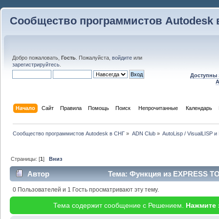
Сообщество программистов Autodesk 
Добро пожаловать,
Гость
. Пожалуйста,
войдите
или
зарегистрируйтесь
.
Доступны 
A
Начало
Сайт
Правила
Помощь
Поиск
 Непрочитанные 
Календарь
Сообщество программистов Autodesk в СНГ
»
ADN Club
»
AutoLisp / VisualLISP 
Страницы: [
1
]
Вниз
Автор
Тема: Функция из EXPRESS TO
раз)
0 Пользователей и 1 Гость просматривают эту тему.
Тема содержит сообщение с Решением.
Нажмите 