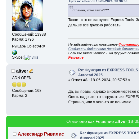
Цитата: altver от 18-05-2024, 20:36:59
странно, чтож такое???
Такое - это не загружен Express Tools. 
дальше все должно работать.
Сообщений: 13938
Карма: 1796
Не забывайте про правильное
Форматиро
Рыцарь ObjectARX
Создание и добавление Autodesk Screencas
Если Вы задали вопрос и на форуме появи
Skype:
Решение
Re: Функция из EXPRESS TOOLS
altver
Autocad 2025
ADN OPEN
«
Ответ #8 :
18-05-2024, 20:57:53 »
Сообщений: 168
Да, вы правы, однако в новом чертеже о
Карма: 2
Опять надо что-то загружать из EXPR
Странно, или я чего-то не понимаю...
Отмечено как Решение
altver
18-05
Re: Функция из EXPRESS TOOL
Александр Ривилис
Autocad 2025