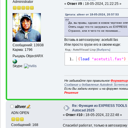
Administrator
«
Ответ #9 :
18-05-2024, 21:22:25 »
Цитата: altver от 18-05-2024, 20:57:53
Да, вы правы, однако в новом чертеже опя
Опять надо что-то загружать из EXPRES
Странно, или я чего-то не понимаю...
Вставь в автозагрузку: acetutil.fas
Или просто грузи его в своем коде:
Сообщений: 13938
Карма: 1796
Код - Auto/Visual Lisp
[Выбрать]
Рыцарь ObjectARX
(
load
"acetutil.fas"
)
Skype:
Не забывайте про правильное
Форматиро
Создание и добавление Autodesk Screenca
Если Вы задали вопрос и на форуме появ
Решение
Re: Функция из EXPRESS TOOLS
altver
Autocad 2025
ADN OPEN
«
Ответ #10 :
18-05-2024, 22:22:48 »
Сообщений: 168
Спасибо! работат, только в автозагрзку