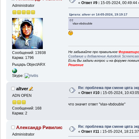
«
Ответ #9 :
15-05-2024, 00:49:44 
Administrator
Цитата: altver от 14-05-2024, 19:19:17
vlax-vbdouble
Не забывайте про правильное
Форматиро
Сообщений: 13938
Создание и добавление Autodesk Screencas
Карма: 1796
Если Вы задали вопрос и на форуме появи
Рыцарь ObjectARX
Решение
Skype:
Re: проблема при смене цвта эк
altver
«
Ответ #10 :
15-05-2024, 10:43:05
ADN OPEN
что значит ответ "vlax-vbdouble"
Сообщений: 168
Карма: 2
Re: проблема при смене цвта эк
Александр Ривилис
«
Ответ #11 :
15-05-2024, 18:21:37
Administrator