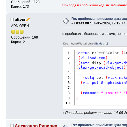
Сообщений: 1123
Приводя в сообщении код, не забывайте
Карма: 173
Re: проблема при смене цвта эк
altver
«
Ответ #8 :
14-05-2024, 19:19:17 
ADN OPEN
я пробовал в безопасном режме, но нич
Сообщений: 168
Карма: 2
Код - Auto/Visual Lisp
[Выбрать]
(
defun
 c:
SetBGColor
(
C
(
vl-load-com
)
(
setq
 disp 
(
vla-get-d
(
vlax-get-acad-object
)
(
setq
 col 
(
vlax-mak
(
vla-put-GraphicsWin
(
command
"-insert"
"
)
«
Последнее редактирование: 14-05-202
Re: проблема при смене цвта эк
Александр Ривилис