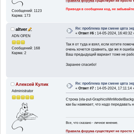
Правила форума
существуют не просто т
Приводя в сообщении код, не забывайте
Сообщений: 1123
Карма: 173
Re: проблема при смене цвта эк
altver
«
Ответ #6 :
14-05-2024, 16:40:32 
ADN OPEN
Так я от туда и взял, если хотите помоч
Сообщений: 168
очень хочется сравнить, где же я ошиба
Карма: 2
Ваш предыдущий вариант тоже не работ
Заранее спасибо!
Re: проблема при смене цвта эк
Алексей Кулик
«
Ответ #7 :
14-05-2024, 17:11:14 
Administrator
Строка (vla-put-GraphicsWinModelBackgr
как бы намекает, что надо передавать 
Все, что сказано - личное мнение.
Правила форума
существуют не просто т