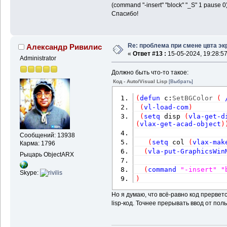
(command "-insert" "block" "_S" 1 pause 0
Спасибо!
Re: проблема при смене цвта эк
Александр Ривилис
«
Ответ #13 :
15-05-2024, 19:28:57
Administrator
Должно быть что-то такое:
Код - Auto/Visual Lisp
[Выбрать]
(
defun
 c:
SetBGColor
(
(
vl-load-com
)
(
setq
 disp 
(
vla-get-d
(
vlax-get-acad-object
)
Сообщений: 13938
(
setq
 col 
(
vlax-mak
Карма: 1796
(
vla-put-GraphicsWin
Рыцарь ObjectARX
(
command
"-insert"
"
Skype:
)
Но я думаю, что всё-равно код прерве
lisp-код. Точнее прерывать ввод от пол