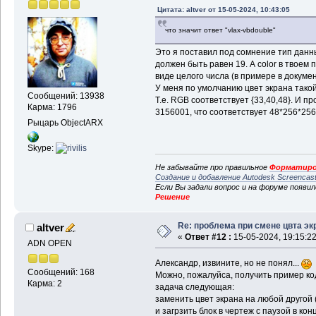
Цитата: altver от 15-05-2024, 10:43:05
что значит ответ "vlax-vbdouble"
Это я поставил под сомнение тип данн
должен быть равен 19. А color в твоем 
виде целого числа (в примере в документ
У меня по умолчанию цвет экрана такой
Сообщений: 13938
Т.е. RGB соответствует {33,40,48}. И 
Карма: 1796
3156001, что соответствует 48*256*25
Рыцарь ObjectARX
Skype:
Не забывайте про правильное
Форматиро
Создание и добавление Autodesk Screencas
Если Вы задали вопрос и на форуме появи
Решение
Re: проблема при смене цвта эк
altver
«
Ответ #12 :
15-05-2024, 19:15:22
ADN OPEN
Александр, извините, но не понял...
Сообщений: 168
Можно, пожалуйса, получить пример ко
Карма: 2
задача следующая:
заменить цвет экрана на любой другой 
и загрзить блок в чертеж с паузой в конц