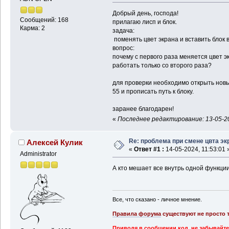
Добрый день, господа!
Сообщений: 168
прилагаю лисп и блок.
Карма: 2
задача:
поменять цвет экрана и вставить блок в
вопрос:
почему с первого раза меняется цвет э
работать только со второго раза?
для проверки необходимо открыть новы
55 и прописать путь к блоку.
заранее благодарен!
«
Последнее редактирование: 13-05-202
Re: проблема при смене цвта эк
Алексей Кулик
«
Ответ #1 :
14-05-2024, 11:53:01 
Administrator
А кто мешает все внутрь одной функции
Все, что сказано - личное мнение.
Правила форума
существуют не просто т
Приводя в сообщении код, не забывайте