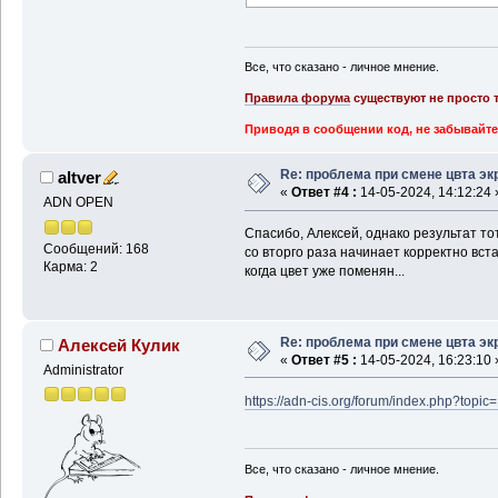
Все, что сказано - личное мнение.
Правила форума
существуют не просто т
Приводя в сообщении код, не забывайте
Re: проблема при смене цвта эк
altver
«
Ответ #4 :
14-05-2024, 14:12:24 
ADN OPEN
Спасибо, Алексей, однако результат тот
Сообщений: 168
со вторго раза начинает корректно вста
Карма: 2
когда цвет уже поменян...
Re: проблема при смене цвта эк
Алексей Кулик
«
Ответ #5 :
14-05-2024, 16:23:10 
Administrator
https://adn-cis.org/forum/index.php?to
Все, что сказано - личное мнение.