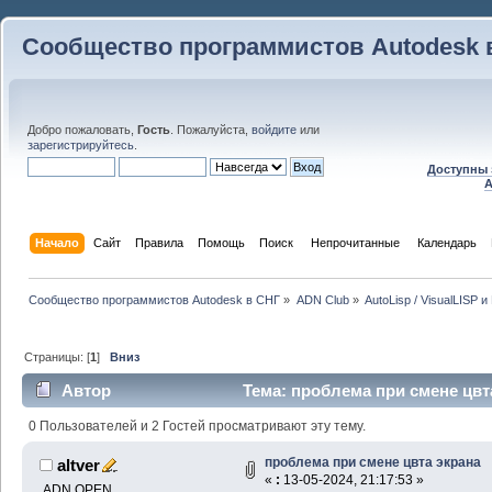
Сообщество программистов Autodesk 
Добро пожаловать,
Гость
. Пожалуйста,
войдите
или
зарегистрируйтесь
.
Доступны 
A
Начало
Сайт
Правила
Помощь
Поиск
 Непрочитанные 
Календарь
Сообщество программистов Autodesk в СНГ
»
ADN Club
»
AutoLisp / VisualLISP 
Страницы: [
1
]
Вниз
Автор
Тема: проблема при смене цвта
0 Пользователей и 2 Гостей просматривают эту тему.
проблема при смене цвта экрана
altver
«
:
13-05-2024, 21:17:53 »
ADN OPEN