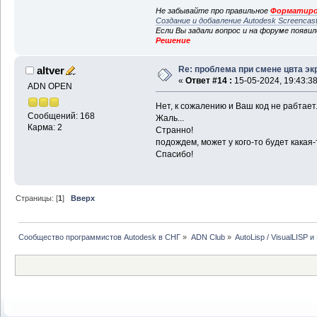
Не забывайте про правильное
Форматиро
Создание и добавление Autodesk Screencas
Если Вы задали вопрос и на форуме появи
Решение
Re: проблема при смене цвта эк
altver
«
Ответ #14 :
15-05-2024, 19:43:38
ADN OPEN
Нет, к сожалению и Ваш код не рабтает.
Сообщений: 168
Жаль...
Карма: 2
Странно!
подождем, может у кого-то будет какая-т
Спасибо!
Страницы: [
1
]
Вверх
Сообщество программистов Autodesk в СНГ
»
ADN Club
»
AutoLisp / VisualLISP 