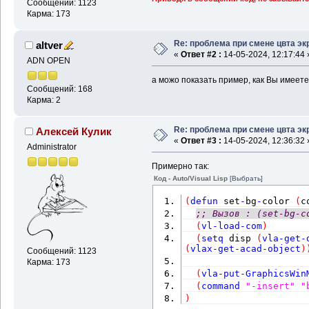
Сообщений: 1123
Карма: 173
Re: проблема при смене цвта эк
altver
«
Ответ #2 :
14-05-2024, 12:17:44 
ADN OPEN
а можо показать пример, как Вы имеете
Сообщений: 168
Карма: 2
Re: проблема при смене цвта эк
Алексей Кулик
«
Ответ #3 :
14-05-2024, 12:36:32 
Administrator
Примерно так:
Код - Auto/Visual Lisp
[Выбрать]
(
defun
 set
-
bg
-
color 
(
c
;; Вызов : (set-bg-c
(
vl-load-com
)
(
setq
 disp 
(
vla-get-
(
vlax-get-acad-object
)
Сообщений: 1123
Карма: 173
(
vla-put-GraphicsWin
(
command
"-insert"
"
)