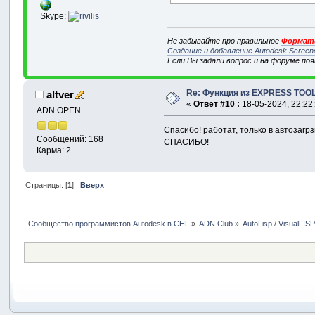
Skype:
Не забывайте про правильное
Формати
Создание и добавление Autodesk Screen
Если Вы задали вопрос и на форуме по
Re: Функция из EXPRESS TOOL
altver
«
Ответ #10 :
18-05-2024, 22:22
ADN OPEN
Спасибо! работат, только в автозагрз
Сообщений: 168
СПАСИБО!
Карма: 2
Страницы: [
1
]
Вверх
Сообщество программистов Autodesk в СНГ
»
ADN Club
»
AutoLisp / VisualLIS