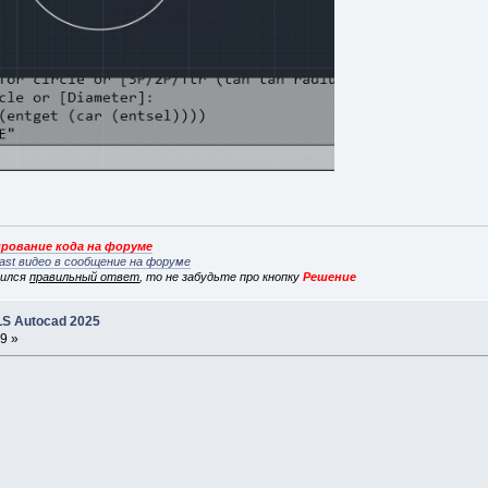
рование кода на форуме
ast видео в сообщение на форуме
вился
правильный ответ
, то не забудьте про кнопку
Решение
S Autocad 2025
9 »