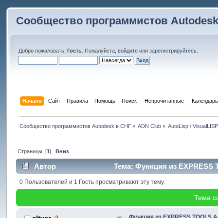
Сообщество программистов Autodesk
Добро пожаловать,
Гость
. Пожалуйста,
войдите
или
зарегистрируйтесь
.
Начало
Сайт
Правила
Помощь
Поиск
 Непрочитанные 
Календарь
Сообщество программистов Autodesk в СНГ
»
ADN Club
»
AutoLisp / VisualLIS
Страницы: [
1
]
Вниз
Автор
Тема: Функция из EXPRESS T
0 Пользователей и 1 Гость просматривают эту тему.
Тема с
Функция из EXPRESS TOOLS A