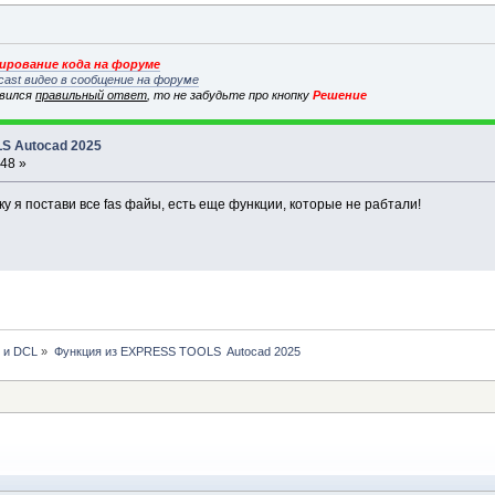
рование кода на форуме
cast видео в сообщение на форуме
явился
правильный ответ
, то не забудьте про кнопку
Решение
S Autocad 2025
:48 »
ку я постави все fas файы, есть еще функции, которые не рабтали!
P и DCL
»
Функция из EXPRESS TOOLS  Autocad 2025