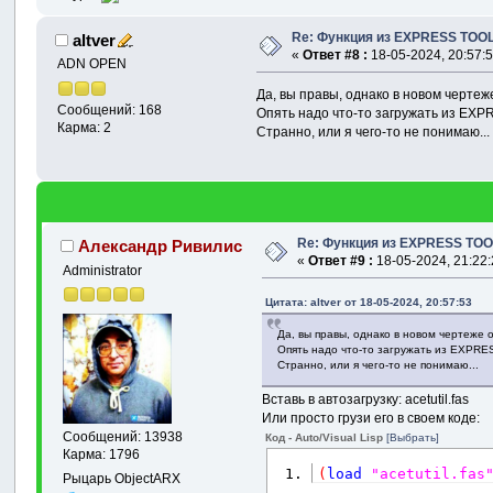
Re: Функция из EXPRESS TOOL
altver
«
Ответ #8 :
18-05-2024, 20:57:5
ADN OPEN
Да, вы правы, однако в новом чертеж
Сообщений: 168
Опять надо что-то загружать из EX
Карма: 2
Странно, или я чего-то не понимаю...
Re: Функция из EXPRESS TOO
Александр Ривилис
«
Ответ #9 :
18-05-2024, 21:22:
Administrator
Цитата: altver от 18-05-2024, 20:57:53
Да, вы правы, однако в новом чертеже о
Опять надо что-то загружать из EXPR
Странно, или я чего-то не понимаю...
Вставь в автозагрузку: acetutil.fas
Или просто грузи его в своем коде:
Сообщений: 13938
Код - Auto/Visual Lisp
[Выбрать]
Карма: 1796
(
load
"acetutil.fas
Рыцарь ObjectARX