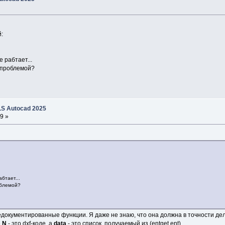
:
е рабтает...
й проблемой?
S Autocad 2025
9 »
бтает...
облемой?
едокументированные функции. Я даже не знаю, что она должна в точности дела
е
N
- это dxf-коде, а
data
- это список, получаемый из (entget ent)