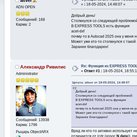
altver
«
:
18-05-2024, 14:48:07 »
ADN OPEN
Добрый день!
Сообщений: 168
Столкнулся со следующей проблемой
Карма: 2
В EXPRESS TOOLS есть функция
acet-dxf
почму-то в Autocad 2025 она у меня н
Может уже кто-то столкнулся с тако
Заранее благодарен!
Re: Функция из EXPRESS TOOL
Александр Ривилис
«
Ответ #1 :
18-05-2024, 18:55:1
Administrator
Цитата: altver от 18-05-2024, 14:48:07
Добрый день!
Столкнулся со следующей проблемой:
В EXPRESS TOOLS есть функция
acet-dxf
почму-то в Autocad 2025 она у меня не ра
Может уже кто-то столкнулся с такой пр
Заранее благодарен!
Сообщений: 13938
Карма: 1796
Вряд ли кто-то активно использует н
Рыцарь ObjectARX
отличается от (cdr (assoc
N
data
)), гд