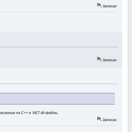
Записан
Записан
писанные на C++ и .NET dll-файлы.
Записан