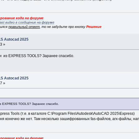
рование кода на форуме
ast видео в сообщение на форуме
вился
правильный ответ
, то не забудьте про кнопку
Решение
S Autocad 2025
3 »
ки из EXPRESS TOOLS? Заранее спасибо.
S Autocad 2025
7 »
 из EXPRESS TOOLS? Заранее спасибо.
ress Tools (т.е. в каталоге C:\Program Files\Autodesk\AutoCAD 2025\Express)
еня конечно же нет. Там несколько зашифрованных fas-файлов, arx-файлы, на
рование кода на форуме