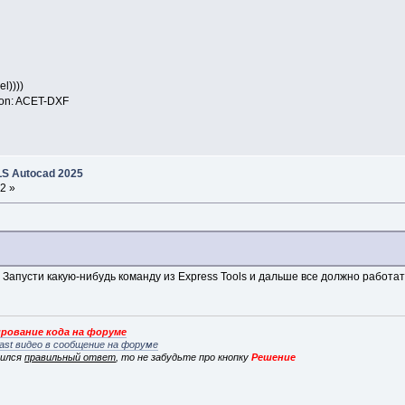
l))))
ition: ACET-DXF
S Autocad 2025
2 »
s. Запусти какую-нибудь команду из Express Tools и дальше все должно работат
рование кода на форуме
ast видео в сообщение на форуме
вился
правильный ответ
, то не забудьте про кнопку
Решение