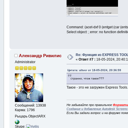
Command: (acet-dxf 0 (entget (car (entse
Select object: ; error: no function defin
Re: Функция из EXPRESS TOOL
Александр Ривилис
«
Ответ #7 :
18-05-2024, 20:40:1
Administrator
Цитата: altver от 18-05-2024, 20:36:59
странно, чтож такое???
Такое - это не загружен Express Tool
Не забывайте про правильное
Формати
Сообщений: 13938
Создание и добавление Autodesk Screenc
Карма: 1796
Если Вы задали вопрос и на форуме поя
Рыцарь ObjectARX
Skype: