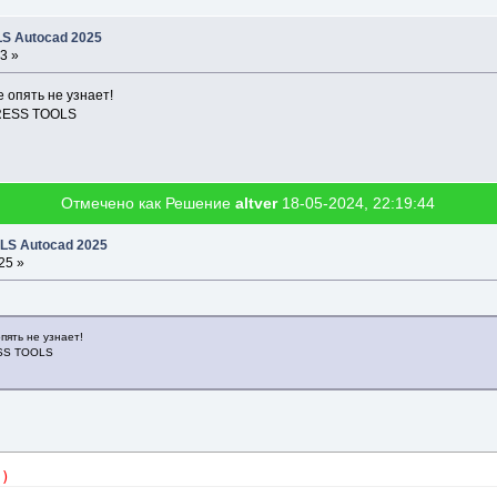
S Autocad 2025
3 »
е опять не узнает!
PRESS TOOLS
Отмечено как Решение
altver
18-05-2024, 22:19:44
LS Autocad 2025
25 »
пять не узнает!
ESS TOOLS
"
)