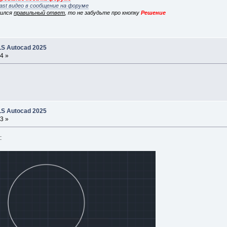
ast видео в сообщение на форуме
вился
правильный ответ
, то не забудьте про кнопку
Решение
S Autocad 2025
4 »
S Autocad 2025
3 »
: