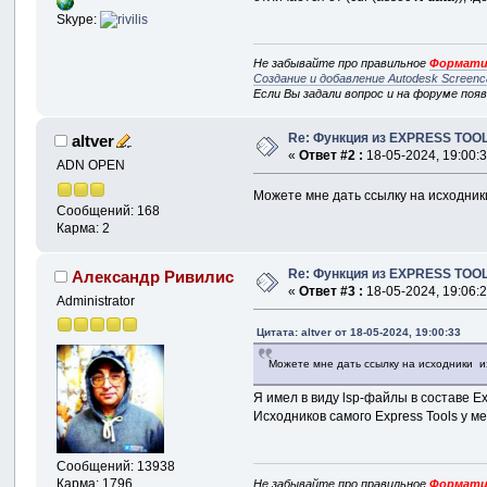
Skype:
Не забывайте про правильное
Формати
Создание и добавление Autodesk Screenc
Если Вы задали вопрос и на форуме поя
Re: Функция из EXPRESS TOOL
altver
«
Ответ #2 :
18-05-2024, 19:00:3
ADN OPEN
Можете мне дать ссылку на исходни
Сообщений: 168
Карма: 2
Re: Функция из EXPRESS TOOL
Александр Ривилис
«
Ответ #3 :
18-05-2024, 19:06:2
Administrator
Цитата: altver от 18-05-2024, 19:00:33
Можете мне дать ссылку на исходники
Я имел в виду lsp-файлы в составе Exp
Исходников самого Express Tools у м
Сообщений: 13938
Карма: 1796
Не забывайте про правильное
Формати