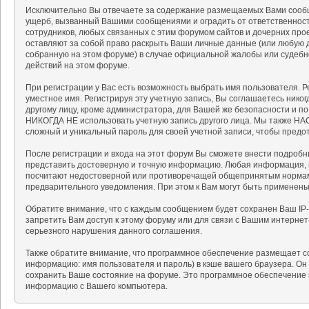
Исключительно Вы отвечаете за содержание размещаемых Вами сообщ
ущерб, вызванный Вашими сообщениями и оградить от ответственности
сотрудников, любых связанных с этим форумом сайтов и дочерних про
оставляют за собой право раскрыть Ваши личные данные (или любую 
собранную на этом форуме) в случае официальной жалобы или судебн
действий на этом форуме.
При регистрации у Вас есть возможность выбрать имя пользователя. 
уместное имя. Регистрируя эту учетную запись, Вы соглашаетесь нико
другому лицу, кроме администратора, для Вашей же безопасности и п
НИКОГДА НЕ использовать учетную запись другого лица. Мы также 
сложный и уникальный пароль для своей учетной записи, чтобы предот
После регистрации и входа на этот форум Вы сможете внести подробн
представить достоверную и точную информацию. Любая информация, 
посчитают недостоверной или противоречащей общепринятым нормам 
предварительного уведомления. При этом к Вам могут быть применен
Обратите внимание, что с каждым сообщением будет сохранен Ваш IP-
запретить Вам доступ к этому форуму или для связи с Вашим интерне
серьезного нарушения данного соглашения.
Также обратите внимание, что программное обеспечение размещает c
информацию: имя пользователя и пароль) в кэше вашего браузера. Он
сохранить Ваше состояние на форуме. Это программное обеспечение н
информацию с Вашего компьютера.