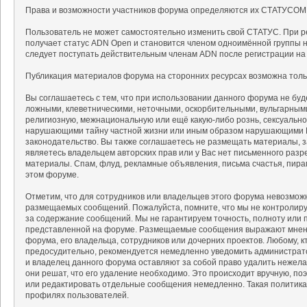
Права и возможности участников форума определяются их СТАТУСОМ
Пользователь не может самостоятельно изменить свой СТАТУС. При р
получает статус ADN Open и становится членом одноимённой группы на
следует поступать действительным членам ADN после регистрации на
Публикация материалов форума на сторонних ресурсах возможна тольк
Вы соглашаетесь с тем, что при использовании данного форума не б
ложными, клеветническими, неточными, оскорбительными, вульгарным
религиозную, межнациональную или ещё какую-либо рознь, сексуальн
нарушающими тайну частной жизни или иным образом нарушающими 
законодательство. Вы также соглашаетесь не размещать материалы, 
являетесь владельцем авторских прав или у Вас нет письменного разр
материалы. Спам, флуд, рекламные объявления, письма счастья, пир
этом форуме.
Отметим, что для сотрудников или владельцев этого форума невозмож
размещаемых сообщений. Пожалуйста, помните, что мы не контролируе
за содержание сообщений. Мы не гарантируем точность, полноту или 
представленной на форуме. Размещаемые сообщения выражают мнение
форума, его владельца, сотрудников или дочерних проектов. Любому, 
предосудительно, рекомендуется немедленно уведомить администрат
и владелец данного форума оставляют за собой право удалить нежела
они решат, что его удаление необходимо. Это происходит вручную, поэ
или редактировать отдельные сообщения немедленно. Такая политика
профилях пользователей.