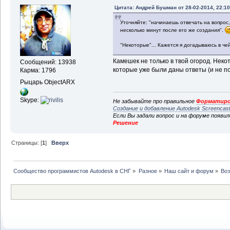
Цитата: Андрей Бушман от 28-02-2014, 22:10
Уточняйте: "начинаешь отвечать на вопрос
несколько минут после его же создания".
"Некоторые"... Кажется я догадываюсь в ч
Камешек не только в твой огород. Нек
Сообщений: 13938
которые уже были даны ответы (и не по 
Карма: 1796
Рыцарь ObjectARX
Skype:
Не забывайте про правильное
Форматиро
Создание и добавление Autodesk Screencas
Если Вы задали вопрос и на форуме появи
Решение
Страницы: [
1
]
Вверх
Сообщество программистов Autodesk в СНГ
»
Разное
»
Наш сайт и форум
»
Воз