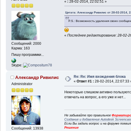
«
:
28-02-2014, 22:02:51 »
Цитата: Александр Ривилис от 28-02-2014, 2
P.S.: Возможность удаления своих сообщен
«
Последнее редактирование: 28-02-20
Сообщений: 2000
Карма: 163
Пишу программки...
Skype:
Re: Re: Имя вхождения блока
Александр Ривилис
«
Ответ #1 :
28-02-2014, 22:07:33 
Administrator
Некоторые слишком активно пользуются
отвечать на вопрос, а его уже и нет...
Не забывайте про правильное
Форматиро
Создание и добавление Autodesk Screencas
Если Вы задали вопрос и на форуме появи
Решение
Сообщений: 13938