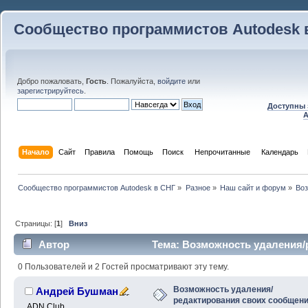
Сообщество программистов Autodesk 
Добро пожаловать,
Гость
. Пожалуйста,
войдите
или
зарегистрируйтесь
.
Доступны 
A
Начало
Сайт
Правила
Помощь
Поиск
 Непрочитанные 
Календарь
Сообщество программистов Autodesk в СНГ
»
Разное
»
Наш сайт и форум
»
Воз
Страницы: [
1
]
Вниз
Автор
Тема: Возможность удаления/
(Прочитано 22718 раз)
0 Пользователей и 2 Гостей просматривают эту тему.
Возможность удаления/
Андрей Бушман
редактирования своих сообщен
ADN Club