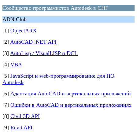
Сообщество программистов Autodesk в СНГ
ADN Club
[1]
ObjectARX
[2]
AutoCAD .NET API
[3]
AutoLisp / VisualLISP и DCL
[4]
VBA
[5]
JavaScript и web-программирование для ПО
Autodesk
[6]
Адаптация AutoCAD и вертикальных приложений
[7]
Ошибки в AutoCAD и вертикальных приложениях
[8]
Civil 3D API
[9]
Revit API