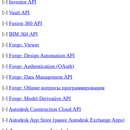
[-]
Inventor API
[-]
Vault API
[-]
Fusion 360 API
[-]
BIM 360 API
[-]
Forge: Viewer
[-]
Forge: Design Automation API
[-]
Forge: Authentication (OAuth)
[-]
Forge: Data Management API
[-]
Forge: Общие вопросы программирования
[-]
Forge: Model Derivative API
[-]
Autodesk Construction Cloud API
[-]
Autodesk App Store (ранее Autodesk Exchange Apps)