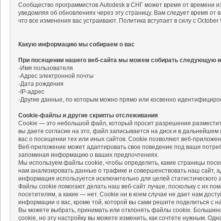
Сообщество программистов Autodesk в СНГ может время от времени и
уведомляя об обновлениях через эту страницу. Вам следует время от 
что все изменения вас устраивают. Политика вступает в силу с October 9
Какую информацию мы собираем о вас
При посещении нашего веб-сайта мы можем собирать следующую 
-Имя пользователя
-Адрес электронной почты
-Дата рождения
-IP-адрес
-Другие данные, по которым можно прямо или косвенно идентифициров
Cookie-файлы и другие скрипты отслеживания
Cookie — это небольшой файл, который просит разрешения размеcтит
вы даете согласие на это, файл записывается на диск и в дальнейшем
вас о посещении тех или иных сайтов. Cookie позволяют веб-приложе
Веб-приложение может адаптировать свое поведение под ваши потреб
запоминая информацию о ваших предпочтениях.
Мы используем файлы cookie, чтобы определить, какие страницы пос
нам анализировать данные о трафике и совершенствовать наш сайт, 
информация используется исключительно для целей статистического а
Файлы cookie помогают делать наш веб-сайт лучше, поскольку с их п
посетителям, а какие — нет. Cookie ни в коем случае не дает нам дост
информации о вас, кроме той, которой вы сами решите поделиться с н
Вы можете выбрать, принимать или отклонять файлы cookie. Большин
cookie, но эту настройку вы можете изменить, как сочтете нужным. Одн