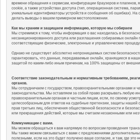
времени обращения к сервисам, конфигурации браузеров и плагинов, 
cookie, а также устройствах доступа (тип, операционная система, па
уникальные идентификаторы устройств и сообщения об ошибках). На
делать выводы о вашем примерном местоположении.
Как мы храним и защищаем информацию, которую мы собираем
Мы стремимся к тому, чтобы информация о вас находилась в безопасн
несанкционированного доступа или разглашения собираемых онлайн п
соответствующие физические, электронные и управленческие процед
Однако не существует абсолютно непроницаемых систем безопасности
гарантировать, что данные, передаваемые онлайн, хранящиеся в наш
защитой по каким-либо иным причинам, на 100% защищены от внешни
Соответствие законодательным и нормативным требованиям, реаг
органов.
Мы сотрудничаем с государством, правоохранительными органами и 
законодательства. Мы оставляем за собой право раскрывать любую и
правоохранительным органам и частным лицам, если, по своему усмо
целесообразным для ответов на судебные претензии, защиты нашей со
прав третьих лиц, обеспечения общественной безопасности и безопас
или прекращения действий, которые мы считаем незаконными или неэ
Коммуникации с вами.
Мы можем обращаться к вам напрямую по вопросам проведения транза
Мы также можем связываться с вами с предложениями дополнительных 
полезными, если на это будет получено ваше согласие, и там, где это 