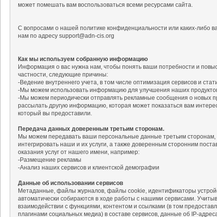
может помешать вам воспользоваться всеми ресурсами сайта.
С вопросами о нашей политике конфиденциальности или каких-либо в
нам по адресу support@adn-cis.org
Как мы используем собранную информацию
Информация о вас нужна нам, чтобы понять ваши потребности и повыс
частности, следующие причины:
-Ведение внутреннего учета, в том числе оптимизация сервисов и стат
-Мы можем использовать информацию для улучшения наших продуктов 
-Мы можем периодически отправлять рекламные сообщения о новых пр
рассылать другую информацию, которая может показаться вам интерес
который вы предоставили.
Передача данных доверенным третьим сторонам.
Мы можем передавать ваши персональные данные третьим сторонам, 
интегрировать наши и их услуги, а также доверенным сторонним постав
оказания услуг от нашего имени, например:
-Размещение рекламы
-Анализ наших сервисов и клиентской демографии
Данные об использовании сервисов
Метаданные, файлы журналов, файлы cookie, идентификаторы устройс
автоматически собираются в ходе работы с нашими сервисами. Учиты
взаимодействии с функциями, контентом и ссылками (в том предоста
плагинами социальных медиа) в составе сервисов, данные об IP-адреса