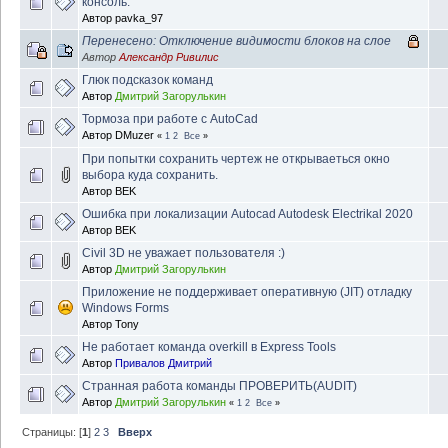
консоль.
Автор
pavka_97
Перенесено: Отключение видимости блоков на слое
Автор
Александр Ривилис
Глюк подсказок команд
Автор
Дмитрий Загорулькин
Тормоза при работе с AutoCad
Автор
DMuzer
«
1
2
Все
»
При попытки сохранить чертеж не открываеться окно
выбора куда сохранить.
Автор
BEK
Ошибка при локализации Autocad Autodesk Electrikal 2020
Автор
BEK
Civil 3D не уважает пользователя :)
Автор
Дмитрий Загорулькин
Приложение не поддерживает оперативную (JIT) отладку
Windows Forms
Автор
Tony
Не работает команда overkill в Express Tools
Автор
Привалов Дмитрий
Странная работа команды ПРОВЕРИТЬ(AUDIT)
Автор
Дмитрий Загорулькин
«
1
2
Все
»
Страницы: [
1
]
2
3
Вверх