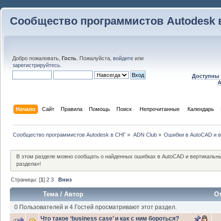
Сообщество программистов Autodesk 
Добро пожаловать,
Гость
. Пожалуйста,
войдите
или
зарегистрируйтесь
.
Доступны 
A
Начало
Сайт
Правила
Помощь
Поиск
 Непрочитанные 
Календарь
Сообщество программистов Autodesk в СНГ
»
ADN Club
»
Ошибки в AutoCAD и 
В этом разделе можно сообщать о найденных ошибках в AutoCAD и вертикальн
раздела»!
Страницы: [
1
]
2
3
Вниз
Тема
/
Автор
О
0 Пользователей и 4 Гостей просматривают этот раздел.
Что такое ‘business case’ и как с ним бороться?