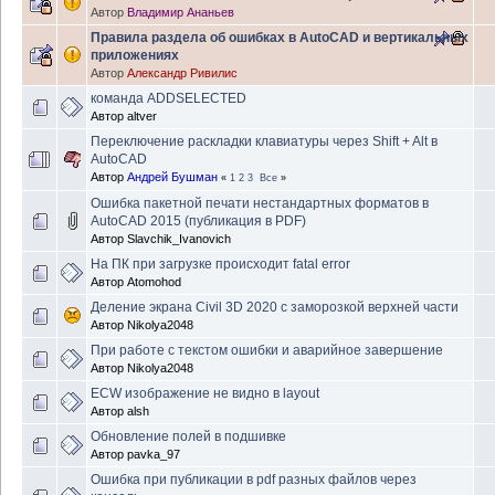
Автор
Владимир Ананьев
Правила раздела об ошибках в AutoCAD и вертикальных
приложениях
Автор
Александр Ривилис
команда ADDSELECTED
Автор
altver
Переключение раскладки клавиатуры через Shift + Alt в
AutoCAD
Автор
Андрей Бушман
«
1
2
3
Все
»
Ошибка пакетной печати нестандартных форматов в
AutoCAD 2015 (публикация в PDF)
Автор
Slavchik_Ivanovich
На ПК при загрузке происходит fatal error
Автор
Atomohod
Деление экрана Civil 3D 2020 с заморозкой верхней части
Автор
Nikolya2048
При работе с текстом ошибки и аварийное завершение
Автор
Nikolya2048
ECW изображение не видно в layout
Автор
alsh
Обновление полей в подшивке
Автор
pavka_97
Ошибка при публикации в pdf разных файлов через