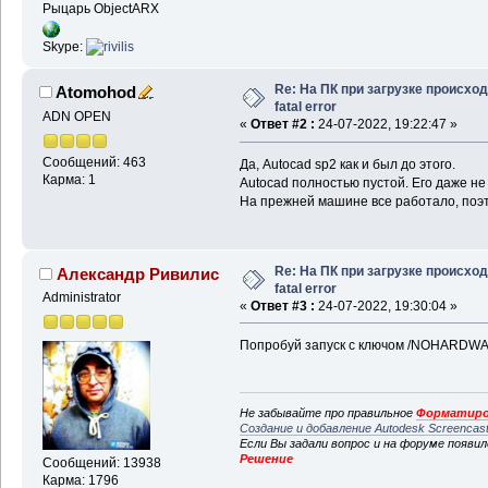
Рыцарь ObjectARX
Skype:
Re: На ПК при загрузке происхо
Atomohod
fatal error
ADN OPEN
«
Ответ #2 :
24-07-2022, 19:22:47 »
Сообщений: 463
Да, Autocad sp2 как и был до этого.
Карма: 1
Autocad полностью пустой. Его даже не
На прежней машине все работало, поэт
Re: На ПК при загрузке происхо
Александр Ривилис
fatal error
Administrator
«
Ответ #3 :
24-07-2022, 19:30:04 »
Попробуй запуск с ключом /NOHARDW
Не забывайте про правильное
Форматиро
Создание и добавление Autodesk Screencas
Если Вы задали вопрос и на форуме появи
Решение
Сообщений: 13938
Карма: 1796