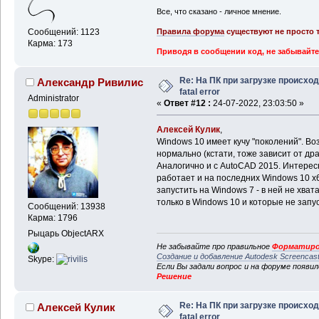
Все, что сказано - личное мнение.
Правила форума
существуют не просто т
Сообщений: 1123
Карма: 173
Приводя в сообщении код, не забывайте
Re: На ПК при загрузке происхо
Александр Ривилис
fatal error
Administrator
«
Ответ #12 :
24-07-2022, 23:03:50 »
Алексей Кулик
,
Windows 10 имеет кучу "поколений". В
нормально (кстати, тоже зависит от др
Аналогично и с AutoCAD 2015. Интересн
работает и на последних Windows 10 x6
запустить на Windows 7 - в ней не хват
только в Windows 10 и которые не запу
Сообщений: 13938
Карма: 1796
Рыцарь ObjectARX
Не забывайте про правильное
Форматиро
Создание и добавление Autodesk Screencas
Skype:
Если Вы задали вопрос и на форуме появи
Решение
Re: На ПК при загрузке происхо
Алексей Кулик
fatal error