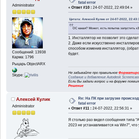
fatal error
Administrator
«
Ответ #10 :
24-07-2022, 22:49:04 »
Цитата: Алексей Кулик от 24-07-2022, 22:43:
ОС какая? Может, есть попытка запустить х
1. Инсталлятор не позволит это сделат
2. Даже если искусственно инсталлиров
способом изменив инсталлятор, (обратн
Сообщений: 13938
будет.
Карма: 1796
Рыцарь ObjectARX
Не забывайте про правильное
Форматиро
Skype:
Создание и добавление Autodesk Screencas
Если Вы задали вопрос и на форуме появи
Решение
Re: На ПК при загрузке происхо
Алексей Кулик
fatal error
Administrator
«
Ответ #11 :
24-07-2022, 22:56:31 »
Я столько раз видел сообщения типа "
2023 не устанавливается на Win7", что