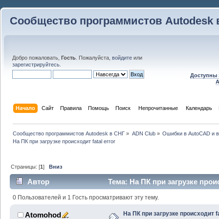
Сообщество программистов Autodesk 
Добро пожаловать,
Гость
. Пожалуйста,
войдите
или
зарегистрируйтесь
.
Доступны 
A
Начало
Сайт
Правила
Помощь
Поиск
 Непрочитанные 
Календарь
Сообщество программистов Autodesk в СНГ
»
ADN Club
»
Ошибки в AutoCAD и 
На ПК при загрузке происходит fatal error
Страницы: [
1
]
Вниз
Автор
Тема: На ПК при загрузке проис
раз)
0 Пользователей и 1 Гость просматривают эту тему.
На ПК при загрузке происходит fa
Atomohod