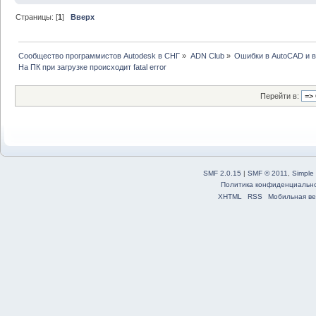
Страницы: [
1
]
Вверх
Сообщество программистов Autodesk в СНГ
»
ADN Club
»
Ошибки в AutoCAD и 
На ПК при загрузке происходит fatal error
Перейти в:
SMF 2.0.15
|
SMF © 2011
,
Simple
Политика конфиденциальн
XHTML
RSS
Мобильная ве