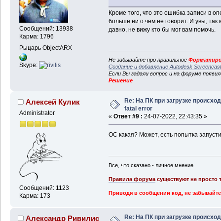
Кроме того, что это ошибка записи в о
больше ни о чем не говорит. И увы, так
Сообщений: 13938
давно, не вижу кто бы мог вам помочь.
Карма: 1796
Рыцарь ObjectARX
Не забывайте про правильное
Форматиро
Skype:
Создание и добавление Autodesk Screencas
Если Вы задали вопрос и на форуме появи
Решение
Re: На ПК при загрузке происхо
Алексей Кулик
fatal error
Administrator
«
Ответ #9 :
24-07-2022, 22:43:35 »
ОС какая? Может, есть попытка запусти
Все, что сказано - личное мнение.
Правила форума
существуют не просто т
Сообщений: 1123
Приводя в сообщении код, не забывайте
Карма: 173
Re: На ПК при загрузке происхо
Александр Ривилис