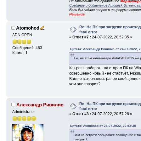
Не забывайте про правильное
Форматиро
Создание и добавление Autodesk Screencas
Если Вы задали вопрос и на форуме появи
Решение
Re: На ПК при загрузке происхо
Atomohod
fatal error
ADN OPEN
«
Ответ #7 :
24-07-2022, 20:52:35 »
Сообщений: 463
Цитата: Александр Ривилис от 24-07-2022, 2
Карма: 1
Т.е. на этом компьютере AutoCAD 2015 же
Как раз наоборот - на старом ПК на Win
совершенно новый - не стартует. Режим
Вам не встречалось ранее сообщение с
чем оно говорит?
Re: На ПК при загрузке происхо
Александр Ривилис
fatal error
Administrator
«
Ответ #8 :
24-07-2022, 20:57:28 »
Цитата: Atomohod от 24-07-2022, 20:52:35
Вам не встречалось ранее сообщение с так
говорит?