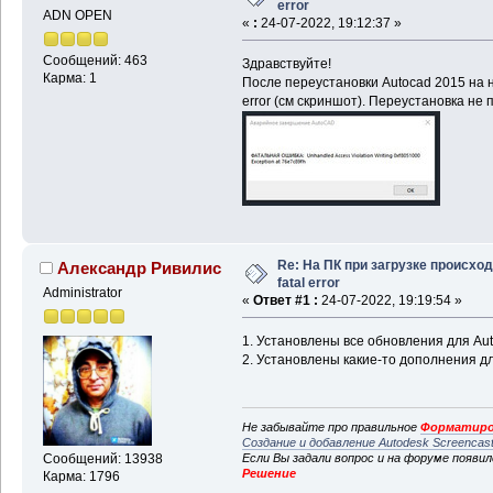
error
ADN OPEN
«
:
24-07-2022, 19:12:37 »
Сообщений: 463
Здравствуйте!
Карма: 1
После переустановки Autocad 2015 на н
error (см скриншот). Переустановка не
Re: На ПК при загрузке происхо
Александр Ривилис
fatal error
Administrator
«
Ответ #1 :
24-07-2022, 19:19:54 »
1. Установлены все обновления для A
2. Установлены какие-то дополнения д
Не забывайте про правильное
Форматиро
Создание и добавление Autodesk Screencas
Если Вы задали вопрос и на форуме появи
Сообщений: 13938
Решение
Карма: 1796