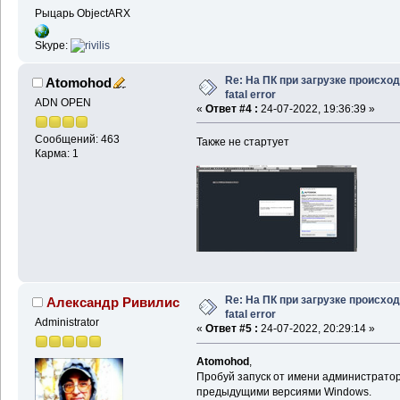
Рыцарь ObjectARX
Skype:
Re: На ПК при загрузке происхо
Atomohod
fatal error
ADN OPEN
«
Ответ #4 :
24-07-2022, 19:36:39 »
Сообщений: 463
Также не стартует
Карма: 1
Re: На ПК при загрузке происхо
Александр Ривилис
fatal error
Administrator
«
Ответ #5 :
24-07-2022, 20:29:14 »
Atomohod
,
Пробуй запуск от имени администратор
предыдущими версиями Windows.