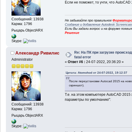
Если не поможет, то учти, что AutoCAD
Сообщений: 13938
Не забывайте про правильное
Форматиро
Карма: 1796
Создание и добавление Autodesk Screencas
Если Вы задали вопрос и на форуме появи
Рыцарь ObjectARX
Решение
Skype:
Re: На ПК при загрузке происхо
Александр Ривилис
fatal error
Administrator
«
Ответ #6 :
24-07-2022, 20:36:20 »
Цитата: Atomohod от 24-07-2022, 19:12:37
После переустановки Autocad 2015 на новом 
скриншот).
Т.е. на этом компьютере AutoCAD 2015
параметры по умолчанию":
Сообщений: 13938
Карма: 1796
Рыцарь ObjectARX
Skype: