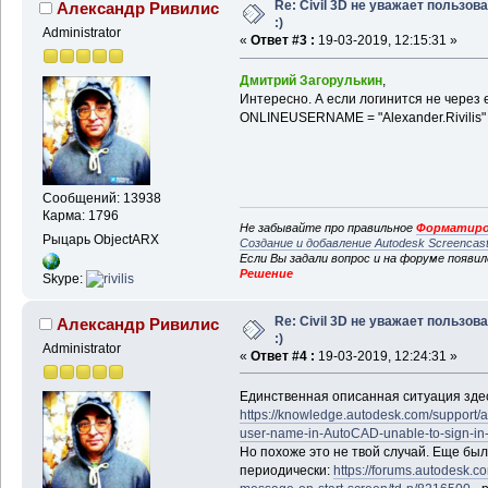
Re: Civil 3D не уважает пользов
Александр Ривилис
:)
Administrator
«
Ответ #3 :
19-03-2019, 12:15:31 »
Дмитрий Загорулькин
,
Интересно. А если логинится не через e
ONLINEUSERNAME = "Alexander.Rivilis"
Сообщений: 13938
Карма: 1796
Не забывайте про правильное
Форматиро
Рыцарь ObjectARX
Создание и добавление Autodesk Screencas
Если Вы задали вопрос и на форуме появи
Решение
Skype:
Re: Civil 3D не уважает пользов
Александр Ривилис
:)
Administrator
«
Ответ #4 :
19-03-2019, 12:24:31 »
Единственная описанная ситуация здес
https://knowledge.autodesk.com/support/au
user-name-in-AutoCAD-unable-to-sign-in-
Но похоже это не твой случай. Еще была
периодически:
https://forums.autodesk.c