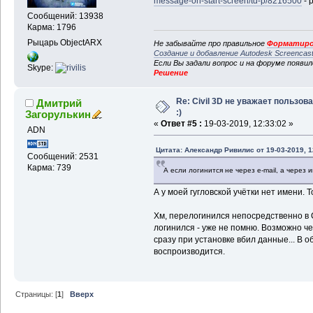
message-on-start-screen/td-p/8216500
- 
Сообщений: 13938
Карма: 1796
Рыцарь ObjectARX
Не забывайте про правильное
Форматиро
Создание и добавление Autodesk Screencas
Если Вы задали вопрос и на форуме появи
Skype:
Решение
Re: Civil 3D не уважает пользов
Дмитрий
:)
Загорулькин
«
Ответ #5 :
19-03-2019, 12:33:02 »
ADN
Цитата: Александр Ривилис от 19-03-2019, 1
Сообщений: 2531
Карма: 739
А если логинится не через e-mail, а через 
А у моей гугловской учётки нет имени. 
Хм, перелогинился непосредственно в Civ
логинился - уже не помню. Возможно ч
сразу при установке вбил данные... В 
воспроизводится.
Страницы: [
1
]
Вверх