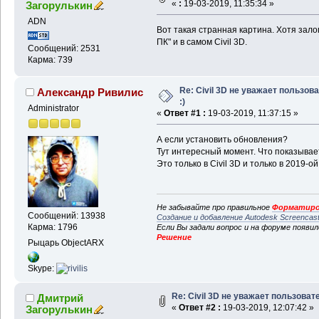
«
:
19-03-2019, 11:35:34 »
Загорулькин
ADN
Вот такая странная картина. Хотя зало
ПК" и в самом Civil 3D.
Сообщений: 2531
Карма: 739
Re: Civil 3D не уважает пользов
Александр Ривилис
:)
Administrator
«
Ответ #1 :
19-03-2019, 11:37:15 »
А если установить обновления?
Тут интересный момент. Что показыв
Это только в Civil 3D и только в 2019-о
Не забывайте про правильное
Форматиро
Сообщений: 13938
Создание и добавление Autodesk Screencas
Карма: 1796
Если Вы задали вопрос и на форуме появи
Решение
Рыцарь ObjectARX
Skype:
Re: Civil 3D не уважает пользовате
Дмитрий
«
Ответ #2 :
19-03-2019, 12:07:42 »
Загорулькин