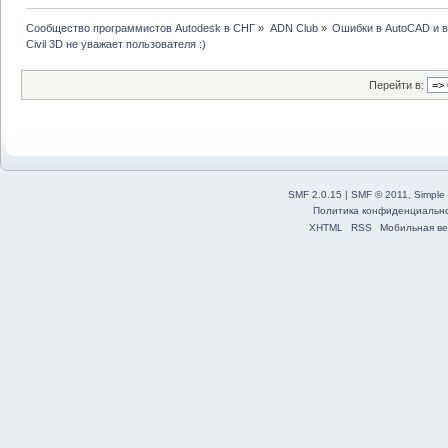
Сообщество программистов Autodesk в СНГ
»
ADN Club
»
Ошибки в AutoCAD и 
Civil 3D не уважает пользователя :)
Перейти в:
SMF 2.0.15
|
SMF © 2011
,
Simple
Политика конфиденциальн
XHTML
RSS
Мобильная ве