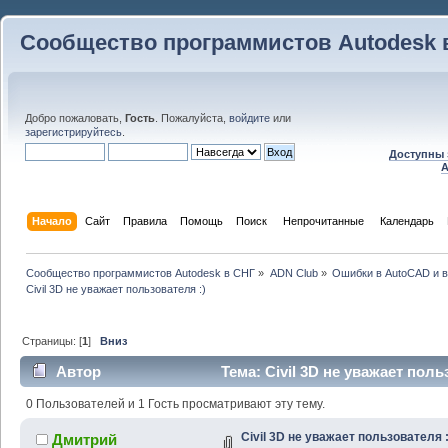
Сообщество программистов Autodesk 
Добро пожаловать,
Гость
. Пожалуйста,
войдите
или
зарегистрируйтесь
.
Доступны 
A
Начало
Сайт
Правила
Помощь
Поиск
 Непрочитанные 
Календарь
Сообщество программистов Autodesk в СНГ
»
ADN Club
»
Ошибки в AutoCAD и 
Civil 3D не уважает пользователя :)
Страницы: [
1
]
Вниз
Автор
Тема: Civil 3D не уважает поль
0 Пользователей и 1 Гость просматривают эту тему.
Civil 3D не уважает пользователя :
Дмитрий