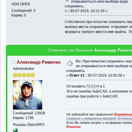
открываеться окно выбора куда
ADN OPEN
сохранить.
Сообщений: 3
«
:
30-07-2019, 10:21:30 »
Карма: 0
Собственно при попытки сохранить чер
выбора места сохранения открывает к
формата требует ввести имя файла. П
Отмечено как Решение
Александр Ривил
Re: При попытки сохранить чер
Александр Ривилис
не открываеться окно выбора к
Administrator
сохранить.
«
Ответ #1 :
30-07-2019, 10:50:36 »
Установить
FILEDIA
в 1
Это не ошибка AutoCAD, а незнание о
ошибка при работе с AutoCAD.
Сообщений: 13938
Не забывайте про правильное
Форматиро
Карма: 1796
Создание и добавление Autodesk Screenca
Если Вы задали вопрос и на форуме появ
Рыцарь ObjectARX
Решение