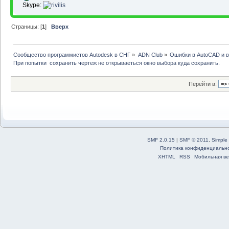
Skype:
Страницы: [
1
]
Вверх
Сообщество программистов Autodesk в СНГ
»
ADN Club
»
Ошибки в AutoCAD и 
При попытки  сохранить чертеж не открываеться окно выбора куда сохранить.
Перейти в:
SMF 2.0.15
|
SMF © 2011
,
Simple
Политика конфиденциальн
XHTML
RSS
Мобильная ве