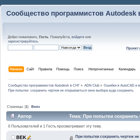
Сообщество программистов Autodesk 
Добро пожаловать,
Гость
. Пожалуйста,
войдите
или
зарегистрируйтесь
.
Проект
Начало
Сайт
Правила
Помощь
Поиск
 Непрочитанные 
Календарь
Сообщество программистов Autodesk в СНГ
»
ADN Club
»
Ошибки в AutoCAD и 
При попытки  сохранить чертеж не открываеться окно выбора куда сохранить.
Страницы: [
1
]
Вниз
Автор
Тема: При попытки сохранить 
куда сохранить. (Прочитано 31244 раз)
0 Пользователей и 1 Гость просматривают эту тему.
При попытки сохранить чертеж не
BEK