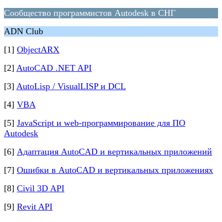
Сообщество программистов Autodesk в СНГ
ADN Club
[1]
ObjectARX
[2]
AutoCAD .NET API
[3]
AutoLisp / VisualLISP и DCL
[4]
VBA
[5]
JavaScript и web-программирование для ПО
Autodesk
[6]
Адаптация AutoCAD и вертикальных приложений
[7]
Ошибки в AutoCAD и вертикальных приложениях
[8]
Civil 3D API
[9]
Revit API