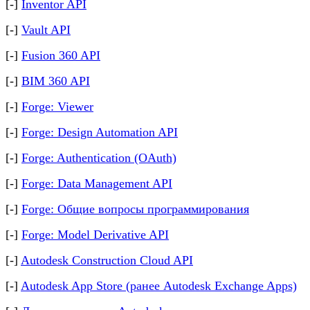
[-]
Inventor API
[-]
Vault API
[-]
Fusion 360 API
[-]
BIM 360 API
[-]
Forge: Viewer
[-]
Forge: Design Automation API
[-]
Forge: Authentication (OAuth)
[-]
Forge: Data Management API
[-]
Forge: Общие вопросы программирования
[-]
Forge: Model Derivative API
[-]
Autodesk Construction Cloud API
[-]
Autodesk App Store (ранее Autodesk Exchange Apps)