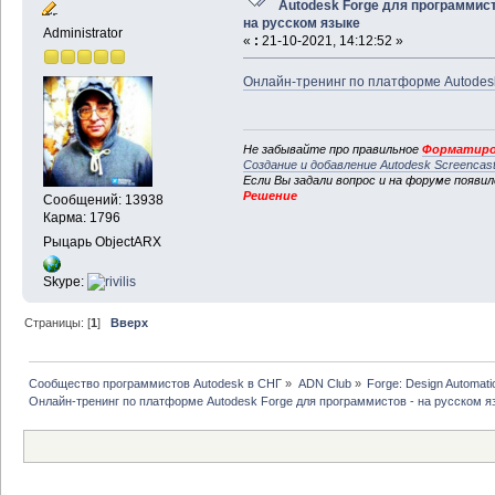
Autodesk Forge для программист
на русском языке
Administrator
«
:
21-10-2021, 14:12:52 »
Онлайн-тренинг по платформе Autodesk
Не забывайте про правильное
Форматиро
Создание и добавление Autodesk Screencas
Если Вы задали вопрос и на форуме появи
Решение
Сообщений: 13938
Карма: 1796
Рыцарь ObjectARX
Skype:
Страницы: [
1
]
Вверх
Сообщество программистов Autodesk в СНГ
»
ADN Club
»
Forge: Design Automati
Онлайн-тренинг по платформе Autodesk Forge для программистов - на русском я