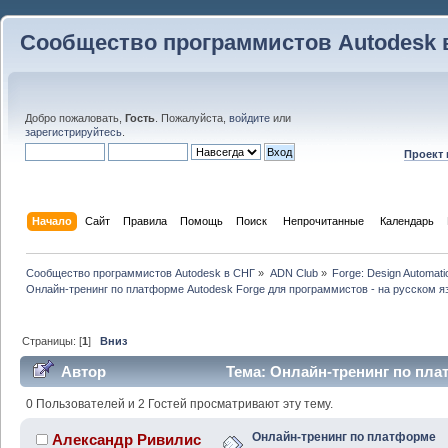
Сообщество программистов Autodesk 
Добро пожаловать,
Гость
. Пожалуйста,
войдите
или
зарегистрируйтесь
.
Проект
Начало
Сайт
Правила
Помощь
Поиск
 Непрочитанные 
Календарь
Сообщество программистов Autodesk в СНГ
»
ADN Club
»
Forge: Design Automati
Онлайн-тренинг по платформе Autodesk Forge для программистов - на русском я
Страницы: [
1
]
Вниз
Автор
Тема: Онлайн-тренинг по пла
программистов - на русском языке (Прочитано 51511 ра
0 Пользователей и 2 Гостей просматривают эту тему.
Онлайн-тренинг по платформе
Александр Ривилис